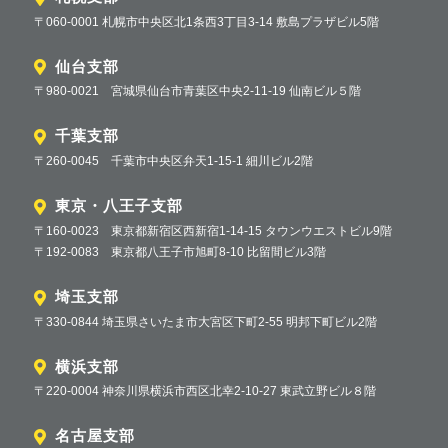
〒060-0001 札幌市中央区北1条西3丁目3-14 敷島プラザビル5階
仙台支部
〒980-0021 宮城県仙台市青葉区中央2-11-19 仙南ビル５階
千葉支部
〒260-0045 千葉市中央区弁天1-15-1 細川ビル2階
東京・八王子支部
〒160-0023 東京都新宿区西新宿1-14-15 タウンウエストビル9階
〒192-0083 東京都八王子市旭町8-10 比留間ビル3階
埼玉支部
〒330-0844 埼玉県さいたま市大宮区下町2-55 明邦下町ビル2階
横浜支部
〒220-0004 神奈川県横浜市西区北幸2-10-27 東武立野ビル８階
名古屋支部