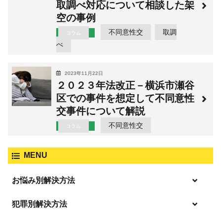
取調べ対応について相談した架
空の事例
不同意性交
取調
コラム
べ
2023年11月22日
２０２３年法改正－横浜市瀬谷
区での事件を想定して不同意性
交事件について解説
不同意性交
コラム
MENU
お悩み別解決方法
「逮捕」について適切に知ることで不安や悩みを解消する
犯罪別解決方法
起訴後、前科がつくのを避けるためにすべき行動とは