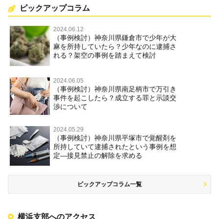
ピックアップコラム
2024.06.12
（事例検討）神奈川県鎌倉市で少年が大
麻を所持していたら？少年なのに逮捕さ
れる？架空の事例を踏まえて検討
2024.06.05
（事例検討）神奈川県南足柄市で万引き
事件を起こしたら？成立する罪と示談交
渉について
2024.05.29
（事例検討）神奈川県平塚市で覚醒剤を
所持していて逮捕されたという事例を想
定―接見禁止の解除を求める
ピックアップコラム一覧
横浜支部へのアクセス