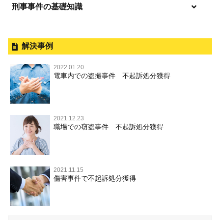
刑事事件の基礎知識
事件別－暴力事件
逮捕されたら
暴力事件 TOP
刑事事件と民事事件の違い
事件別－性犯罪
釈放してほしい
暴行・傷害
外国人事件の手続きと特色
解決事例
性犯罪 TOP
事件別－財産犯
逮捕後、早急な釈放・保釈を望むときにすべきこと
殺人
刑事裁判の概要・手続
2022.01.20
痴漢
無実・無罪の証明をしたい
財産犯 TOP
電車内での盗撮事件 不起訴処分獲得
事件別－薬物事件
過失致死・過失傷害
公務員の逮捕・刑事事件
盗撮，のぞき
被害者との示談を円満に進めるためには
窃盗罪
薬物事件 TOP
事件別－交通違反・交通事故
脅迫・強要
控訴・上告
不同意わいせつ（旧：強制わいせつ，準強制わいせつ），
執行猶予判決を得るためにすべきこと
強盗罪
覚せい剤
監護者わいせつ
逮捕・監禁
国選弁護士と私選弁護士の違い
2021.12.23
交通違反・交通事故 TOP
その他
刑事事件で被疑者を不起訴処分にするには
職場での窃盗事件 不起訴処分獲得
詐欺罪
大麻
不同意性交等・監護者性交等
略取・誘拐・人身売買
裁判員裁判
人身事故・死亡事故
その他 TOP
事件を秘密にするためにとるべき行動とは
恐喝罪
麻薬及び向精神薬
淫行・援助交際
器物損壊
司法取引・刑事免責
ひき逃げ・当て逃げ
著作権法違反
被害届・告訴・告発の違いを知り適切に対応するためには
横領・背任
危険ドラッグ
公然わいせつ罪，わいせつ物頒布罪，淫行勧誘罪
2021.11.15
業務妨害
取調べの注意点
無免許運転
傷害事件で不起訴処分獲得
商標法違反
自首・出頭の不安や悩みを解消するためには
盗品売買・譲り受け等
児童ポルノ，リベンジポルノ
公務執行妨害
少年事件の手続と特色
飲酒運転
放火・失火
知的財産と刑事事件
風営法・風適法違反
少年事件の処分
危険運転行為等
犯罪収益移転防止法違反