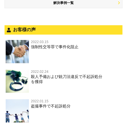
解決事例一覧
被害者対応
自転車事故
ストーカー事件
被害届・告訴・告発の不安や悩み
ネット犯罪
法人と刑事事件（脱税関係，従業員逮捕，予防法務等）
銃刀法違反
お客様の声
面会・差し入れ
児童虐待・保護責任者遺棄
2022.03.15
強制性交等罪で事件化阻止
文書偽造・偽造文書行使
不正競争防止法
住居侵入等
2022.02.24
殺人予備および銃刀法違反で不起訴処分
名誉毀損・侮辱
を獲得
2022.01.15
盗撮事件で不起訴処分