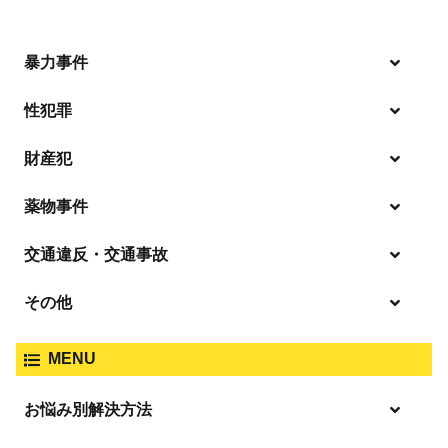
暴力事件
性犯罪
暴行・傷害
財産犯
痴漢
殺人
薬物事件
窃盗
盗撮・のぞき
交通違反・交通事故
覚せい剤
過失致死傷・過失傷害
強盗
その他
人身事故・死亡事故
強制わいせつ、準強制わいせつ
大麻取締法違反
MENU
脅迫・強要
著作権法違反
詐欺
ひき逃げ・当て逃げ
お悩み別解決方法
強姦・準強姦
麻薬及び向精神薬