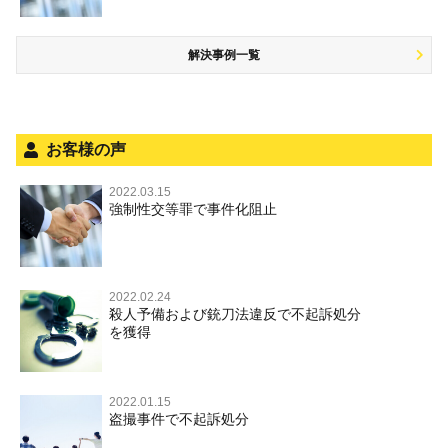
知的財産と刑事事件
風営法・風適法違反
少年事件の処分
危険運転行為等
犯罪収益移転防止法違反
風営法・風適法違反
解決事例一覧
被害者対応
自転車事故
ストーカー事件
被害届・告訴・告発の不安や悩み
ネット犯罪
児童虐待・保護責任者遺棄
法人と刑事事件（脱税関係，従業員逮捕，予防法務等）
銃刀法違反
お客様の声
面会・差し入れ
児童虐待・保護責任者遺棄
2022.03.15
文書偽造・偽造文書行使
強制性交等罪で事件化阻止
文書偽造・偽造文書行使
不正競争防止法
不正競争防止法
住居侵入等
2022.02.24
殺人予備および銃刀法違反で不起訴処分
名誉毀損・侮辱
を獲得
住居侵入等
2022.01.15
盗撮事件で不起訴処分
名誉棄損・侮辱