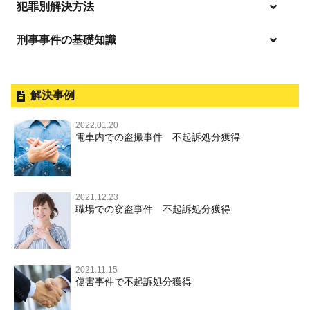
逮捕・監禁
商標法違反
恐喝
「逮捕」について適切に知ることで不安や悩みを解消する
犯罪別解決方法
無免許運転
起訴後、前科がつくのを避けるためにすべき行動とは
淫行・援助交際
刑事事件の基礎知識
事件別－暴力事件
危険ドラッグ
逮捕されたら
略取・誘拐・人身売買
放火・失火
横領 背任
暴力事件 TOP
刑事事件と民事事件の違い
事件別－性犯罪
飲酒運転
釈放してほしい
公然わいせつ，わいせつ物頒布，淫
暴行・傷害
外国人事件の手続きと特色
解決事例
行勧誘罪
性犯罪 TOP
事件別－財産犯
逮捕後、早急な釈放・保釈を望むときにすべきこと
器物損壊
犯罪収益移転防止法違反
盗品売買・譲り受け等
殺人
刑事裁判の概要・手続
2022.01.20
痴漢
無実・無罪の証明をしたい
財産犯 TOP
危険運転行為等
電車内での盗撮事件 不起訴処分獲得
事件別－薬物事件
過失致死・過失傷害
児童ポルノ・リベンジポルノ
公務員の逮捕・刑事事件
盗撮，のぞき
被害者との示談を円満に進めるためには
窃盗罪
薬物事件 TOP
業務妨害
ストーカー事件
事件別－交通違反・交通事故
脅迫・強要
控訴・上告
不同意わいせつ（旧：強制わいせつ，準強制わいせつ），
執行猶予判決を得るためにすべきこと
強盗罪
覚せい剤
自転車事故
監護者わいせつ
逮捕・監禁
国選弁護士と私選弁護士の違い
2021.12.23
交通違反・交通事故 TOP
その他
刑事事件で被疑者を不起訴処分にするには
職場での窃盗事件 不起訴処分獲得
詐欺罪
大麻
不同意性交等・監護者性交等
略取・誘拐・人身売買
裁判員裁判
人身事故・死亡事故
公務執行妨害
ネット犯罪
その他 TOP
事件を秘密にするためにとるべき行動とは
恐喝罪
麻薬及び向精神薬
淫行・援助交際
器物損壊
司法取引・刑事免責
ひき逃げ・当て逃げ
著作権法違反
被害届・告訴・告発の違いを知り適切に対応するためには
横領・背任
危険ドラッグ
公然わいせつ罪，わいせつ物頒布罪，淫行勧誘罪
2021.11.15
業務妨害
取調べの注意点
無免許運転
銃刀法違反
傷害事件で不起訴処分獲得
商標法違反
自首・出頭の不安や悩みを解消するためには
盗品売買・譲り受け等
児童ポルノ，リベンジポルノ
公務執行妨害
少年事件の手続と特色
飲酒運転
放火・失火