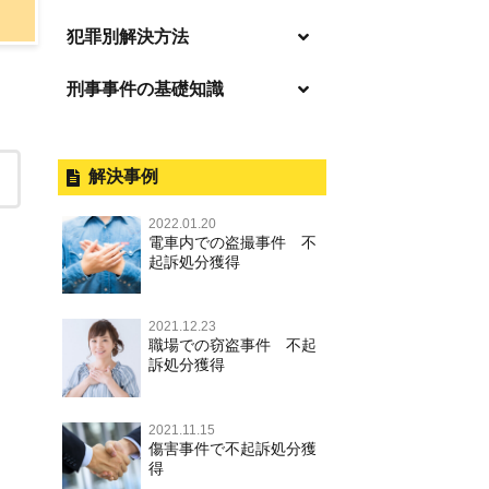
「逮捕」について適切に知ること
犯罪別解決方法
で不安や悩みを解消する
刑事事件の基礎知識
事件別－暴力事件
起訴後、前科がつくのを避けるた
めにすべき行動とは
暴力事件 TOP
刑事事件と民事事件の違い
事件別－性犯罪
逮捕されたら
暴行・傷害
外国人事件の手続きと特色
解決事例
性犯罪 TOP
事件別－財産犯
釈放してほしい
殺人
刑事裁判の概要・手続
2022.01.20
痴漢
財産犯 TOP
逮捕後、早急な釈放・保釈を望む
電車内での盗撮事件 不
事件別－薬物事件
過失致死・過失傷害
公務員の逮捕・刑事事件
ときにすべきこと
起訴処分獲得
盗撮，のぞき
窃盗罪
薬物事件 TOP
事件別－交通違反・交通事故
脅迫・強要
控訴・上告
無実・無罪の証明をしたい
不同意わいせつ（旧：強制わいせ
強盗罪
2021.12.23
覚せい剤
つ，準強制わいせつ），監護者わ
逮捕・監禁
国選弁護士と私選弁護士の違い
交通違反・交通事故 TOP
被害者との示談を円満に進めるた
その他
職場での窃盗事件 不起
いせつ
詐欺罪
めには
訴処分獲得
大麻
略取・誘拐・人身売買
裁判員裁判
人身事故・死亡事故
その他 TOP
不同意性交等・監護者性交等
恐喝罪
執行猶予判決を得るためにすべき
麻薬及び向精神薬
器物損壊
司法取引・刑事免責
ひき逃げ・当て逃げ
こと
2021.11.15
著作権法違反
淫行・援助交際
横領・背任
傷害事件で不起訴処分獲
危険ドラッグ
業務妨害
取調べの注意点
無免許運転
得
刑事事件で被疑者を不起訴処分に
商標法違反
公然わいせつ罪，わいせつ物頒布
盗品売買・譲り受け等