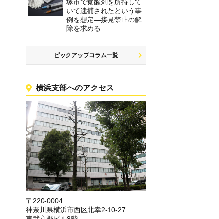
塚市で覚醒剤を所持して
いて逮捕されたという事
例を想定―接見禁止の解
除を求める
ピックアップコラム一覧
横浜支部へのアクセス
〒220-0004
神奈川県横浜市西区北幸2-10-27
東武立野ビル8階