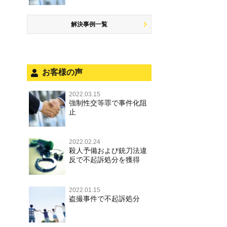
するには
罪，淫行勧誘罪
公務執行妨害
少年事件の手続と特色
飲酒運転
放火・失火
知的財産と刑事事件
事件を秘密にするためにとるべき
児童ポルノ，リベンジポルノ
少年事件の処分
危険運転行為等
解決事例一覧
犯罪収益移転防止法違反
行動とは
風営法・風適法違反
被害者対応
自転車事故
ストーカー事件
被害届・告訴・告発の違いを知り
適切に対応するためには
被害届・告訴・告発の不安や悩み
ネット犯罪
お客様の声
自首・出頭の不安や悩みを解消す
法人と刑事事件（脱税関係，従業
銃刀法違反
るためには
員逮捕，予防法務等）
2022.03.15
強制性交等罪で事件化阻
児童虐待・保護責任者遺棄
面会・差し入れ
止
文書偽造・偽造文書行使
不正競争防止法
2022.02.24
殺人予備および銃刀法違
反で不起訴処分を獲得
住居侵入等
名誉毀損・侮辱
2022.01.15
盗撮事件で不起訴処分