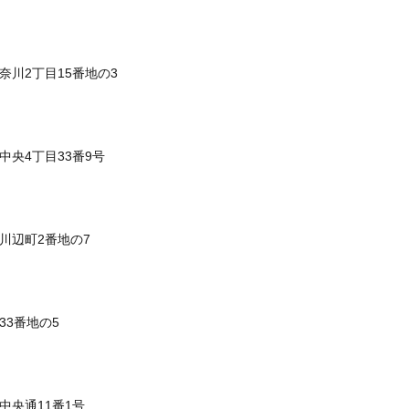
奈川2丁目15番地の3
中央4丁目33番9号
区川辺町2番地の7
33番地の5
中央通11番1号