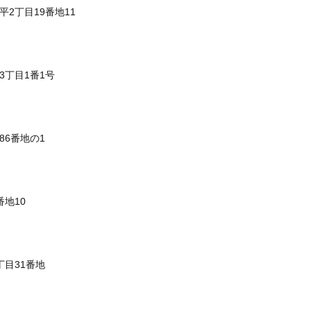
平2丁目19番地11
3丁目1番1号
86番地の1
番地10
丁目31番地