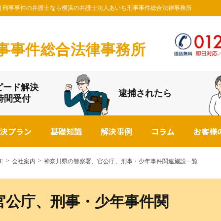
| 刑事事件の弁護士なら横浜の弁護士法人あいち刑事事件総合法律事務所
事事件総合法律事務所
ピード解決
逮捕されたら
4時間受付
決プラン
基礎知識
解決事例
コラム
お客様
E
会社案内
神奈川県の警察署、官公庁、刑事・少年事件関連施設一覧
官公庁、刑事・少年事件関