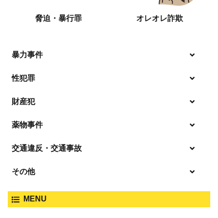
脅迫・暴行罪
オレオレ詐欺
暴力事件
性犯罪
暴行・傷害
財産犯
痴漢
殺人
薬物事件
窃盗
盗撮・のぞき
交通違反・交通事故
覚せい剤
過失致死傷・過失傷害
強盗
その他
人身事故・死亡事故
強制わいせつ、準強制わいせつ
大麻取締法違反
MENU
脅迫・強要
著作権法違反
詐欺