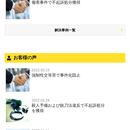
銃刀法違反
傷害事件で不起訴処分獲得
商標法違反
自首・出頭の不安や悩みを解消するためには
盗品売買・譲り受け等
児童ポルノ，リベンジポルノ
公務執行妨害
少年事件の手続と特色
飲酒運転
放火・失火
知的財産と刑事事件
風営法・風適法違反
少年事件の処分
危険運転行為等
犯罪収益移転防止法違反
風営法・風適法違反
解決事例一覧
被害者対応
自転車事故
ストーカー事件
被害届・告訴・告発の不安や悩み
ネット犯罪
児童虐待・保護責任者遺棄
法人と刑事事件（脱税関係，従業員逮捕，予防法務等）
銃刀法違反
お客様の声
面会・差し入れ
児童虐待・保護責任者遺棄
2022.03.15
文書偽造・偽造文書行使
強制性交等罪で事件化阻止
文書偽造・偽造文書行使
不正競争防止法
不正競争防止法
住居侵入等
2022.02.24
殺人予備および銃刀法違反で不起訴処分
名誉毀損・侮辱
を獲得
住居侵入等