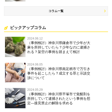
コラム一覧
ピックアップコラム
2024.06.12
（事例検討）神奈川県鎌倉市で少年が大
麻を所持していたら？少年なのに逮捕さ
れる？架空の事例を踏まえて検討
2024.06.05
（事例検討）神奈川県南足柄市で万引き
事件を起こしたら？成立する罪と示談交
渉について
2024.05.29
（事例検討）神奈川県平塚市で覚醒剤を
所持していて逮捕されたという事例を想
定―接見禁止の解除を求める