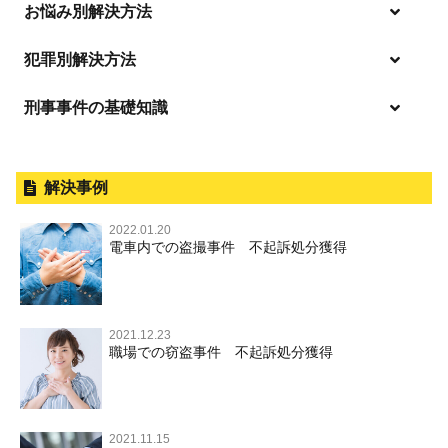
ひき逃げ・当て逃げ
お悩み別解決方法
強姦・準強姦
麻薬及び向精神薬
逮捕・監禁
商標法違反
恐喝
「逮捕」について適切に知ることで不安や悩みを解消する
犯罪別解決方法
無免許運転
起訴後、前科がつくのを避けるためにすべき行動とは
淫行・援助交際
刑事事件の基礎知識
事件別－暴力事件
危険ドラッグ
逮捕されたら
略取・誘拐・人身売買
放火・失火
横領 背任
暴力事件 TOP
刑事事件と民事事件の違い
事件別－性犯罪
飲酒運転
釈放してほしい
公然わいせつ，わいせつ物頒布，淫
暴行・傷害
外国人事件の手続きと特色
解決事例
行勧誘罪
性犯罪 TOP
事件別－財産犯
逮捕後、早急な釈放・保釈を望むときにすべきこと
器物損壊
犯罪収益移転防止法違反
盗品売買・譲り受け等
殺人
刑事裁判の概要・手続
2022.01.20
痴漢
無実・無罪の証明をしたい
財産犯 TOP
危険運転行為等
電車内での盗撮事件 不起訴処分獲得
事件別－薬物事件
過失致死・過失傷害
児童ポルノ・リベンジポルノ
公務員の逮捕・刑事事件
盗撮，のぞき
被害者との示談を円満に進めるためには
窃盗罪
薬物事件 TOP
業務妨害
ストーカー事件
事件別－交通違反・交通事故
脅迫・強要
控訴・上告
不同意わいせつ（旧：強制わいせつ，準強制わいせつ），
執行猶予判決を得るためにすべきこと
強盗罪
覚せい剤
自転車事故
監護者わいせつ
逮捕・監禁
国選弁護士と私選弁護士の違い
2021.12.23
交通違反・交通事故 TOP
その他
刑事事件で被疑者を不起訴処分にするには
職場での窃盗事件 不起訴処分獲得
詐欺罪
大麻
不同意性交等・監護者性交等
略取・誘拐・人身売買
裁判員裁判
人身事故・死亡事故
公務執行妨害
ネット犯罪
その他 TOP
事件を秘密にするためにとるべき行動とは
恐喝罪
麻薬及び向精神薬
淫行・援助交際
器物損壊
司法取引・刑事免責
ひき逃げ・当て逃げ
著作権法違反
被害届・告訴・告発の違いを知り適切に対応するためには
横領・背任
危険ドラッグ
公然わいせつ罪，わいせつ物頒布罪，淫行勧誘罪
2021.11.15
業務妨害
取調べの注意点
無免許運転