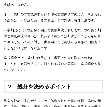
金はありません。
また，無印公文書偽造罪及び無印私文書偽造罪の場合，考えられ
る処分は，不起訴処分，略式罰金，無罪判決，有罪判決です。
有罪判決には，執行猶予判決と実刑判決があります。執行猶予判
決と実刑判決の違いは，執行猶予判決では判決が出てからも社会
で生活していくのに対し，実刑判決では判決から直ちに刑務所に
行かなければならない点です。
略式罰金とは，裁判とは異なり，書面でのやり取りで終わりま
す。ただ，有罪判決を言い渡される場合と同様に，略式罰金も前
科になります。
２ 処分を決めるポイント
処分を決める主なポイントは，偽造された文書の種類，偽造の頻
度，偽造の巧妙さ，動機・経緯，偽造文書行使の相手方との示談