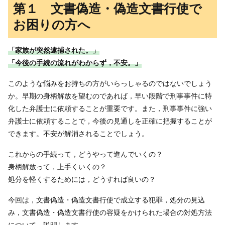
第１ 文書偽造・偽造文書行使で
お困りの方へ
「家族が突然逮捕された。」
「今後の手続の流れがわからず，不安。」
このような悩みをお持ちの方がいらっしゃるのではないでしょう
か。早期の身柄解放を望むのであれば，早い段階で刑事事件に特
化した弁護士に依頼することが重要です。また，刑事事件に強い
弁護士に依頼することで，今後の見通しを正確に把握することが
できます。不安が解消されることでしょう。
これからの手続って，どうやって進んでいくの？
身柄解放って，上手くいくの？
処分を軽くするためには，どうすれば良いの？
今回は，文書偽造・偽造文書行使で成立する犯罪，処分の見込
み，文書偽造・偽造文書行使の容疑をかけられた場合の対処方法
について，説明します。