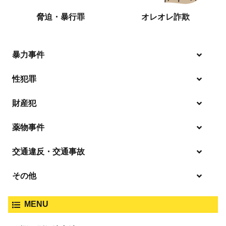
脅迫・暴行罪
オレオレ詐欺
暴力事件
性犯罪
暴行・傷害
財産犯
痴漢
殺人
薬物事件
窃盗
盗撮・のぞき
交通違反・交通事故
覚せい剤
過失致死傷・過失傷害
強盗
その他
人身事故・死亡事故
強制わいせつ、準強制わいせつ
大麻取締法違反
MENU
脅迫・強要
著作権法違反
詐欺
ひき逃げ・当て逃げ