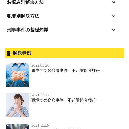
お悩み別解決方法
強姦・準強姦
麻薬及び向精神薬
逮捕・監禁
商標法違反
恐喝
「逮捕」について適切に知ることで不安や悩みを解消する
犯罪別解決方法
無免許運転
起訴後、前科がつくのを避けるためにすべき行動とは
淫行・援助交際
刑事事件の基礎知識
事件別－暴力事件
危険ドラッグ
逮捕されたら
略取・誘拐・人身売買
放火・失火
横領 背任
暴力事件 TOP
刑事事件と民事事件の違い
事件別－性犯罪
飲酒運転
釈放してほしい
公然わいせつ，わいせつ物頒布，淫
暴行・傷害
外国人事件の手続きと特色
解決事例
行勧誘罪
性犯罪 TOP
事件別－財産犯
逮捕後、早急な釈放・保釈を望むときにすべきこと
器物損壊
犯罪収益移転防止法違反
盗品売買・譲り受け等
殺人
刑事裁判の概要・手続
2022.01.20
痴漢
無実・無罪の証明をしたい
財産犯 TOP
危険運転行為等
電車内での盗撮事件 不起訴処分獲得
事件別－薬物事件
過失致死・過失傷害
児童ポルノ・リベンジポルノ
公務員の逮捕・刑事事件
盗撮，のぞき
被害者との示談を円満に進めるためには
窃盗罪
薬物事件 TOP
業務妨害
ストーカー事件
事件別－交通違反・交通事故
脅迫・強要
控訴・上告
不同意わいせつ（旧：強制わいせつ，準強制わいせつ），
執行猶予判決を得るためにすべきこと
強盗罪
覚せい剤
自転車事故
監護者わいせつ
逮捕・監禁
国選弁護士と私選弁護士の違い
2021.12.23
交通違反・交通事故 TOP
その他
刑事事件で被疑者を不起訴処分にするには
職場での窃盗事件 不起訴処分獲得
詐欺罪
大麻
不同意性交等・監護者性交等
略取・誘拐・人身売買
裁判員裁判
人身事故・死亡事故
公務執行妨害
ネット犯罪
その他 TOP
事件を秘密にするためにとるべき行動とは
恐喝罪
麻薬及び向精神薬
淫行・援助交際
器物損壊
司法取引・刑事免責
ひき逃げ・当て逃げ
著作権法違反
被害届・告訴・告発の違いを知り適切に対応するためには
横領・背任
危険ドラッグ
公然わいせつ罪，わいせつ物頒布罪，淫行勧誘罪
2021.11.15
業務妨害
取調べの注意点
無免許運転