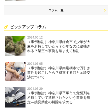
コラム一覧
ピックアップコラム
2024.06.12
（事例検討）神奈川県鎌倉市で少年が大
麻を所持していたら？少年なのに逮捕さ
れる？架空の事例を踏まえて検討
2024.06.05
（事例検討）神奈川県南足柄市で万引き
事件を起こしたら？成立する罪と示談交
渉について
2024.05.29
（事例検討）神奈川県平塚市で覚醒剤を
所持していて逮捕されたという事例を想
定―接見禁止の解除を求める