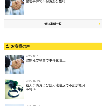
銃刀法違反
傷害事件で不起訴処分獲得
商標法違反
自首・出頭の不安や悩みを解消するためには
盗品売買・譲り受け等
児童ポルノ，リベンジポルノ
公務執行妨害
少年事件の手続と特色
飲酒運転
放火・失火
知的財産と刑事事件
風営法・風適法違反
少年事件の処分
危険運転行為等
犯罪収益移転防止法違反
風営法・風適法違反
解決事例一覧
被害者対応
自転車事故
ストーカー事件
被害届・告訴・告発の不安や悩み
ネット犯罪
児童虐待・保護責任者遺棄
法人と刑事事件（脱税関係，従業員逮捕，予防法務等）
銃刀法違反
お客様の声
面会・差し入れ
児童虐待・保護責任者遺棄
2022.03.15
文書偽造・偽造文書行使
強制性交等罪で事件化阻止
文書偽造・偽造文書行使
不正競争防止法
不正競争防止法
住居侵入等
2022.02.24
殺人予備および銃刀法違反で不起訴処分
名誉毀損・侮辱
を獲得
住居侵入等
2022.01.15