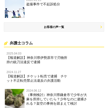
盗撮事件で不起訴処分
名誉棄損・侮辱
お客様の声一覧
弁護士コラム
2025.04.03
【報道解説】神奈川県伊勢原市で刃物所
持の銃刀法違反で逮捕
2024.11.27
【報道解説】チケット転売で逮捕 チケ
ット不正転売禁止法違反の弁護活動
2024.06.12
（事例検討）神奈川県鎌倉市で少年が大
麻を所持していたら？少年なのに逮捕さ
れる？架空の事例を踏まえて検討