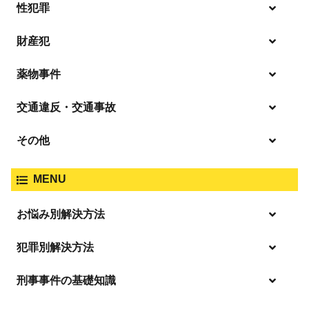
性犯罪
暴行・傷害
財産犯
痴漢
殺人
薬物事件
窃盗
盗撮・のぞき
交通違反・交通事故
覚せい剤
過失致死傷・過失傷害
強盗
その他
人身事故・死亡事故
強制わいせつ、準強制わいせつ
大麻取締法違反
MENU
脅迫・強要
著作権法違反
詐欺
ひき逃げ・当て逃げ
お悩み別解決方法
強姦・準強姦
麻薬及び向精神薬
逮捕・監禁
商標法違反
恐喝
「逮捕」について適切に知ることで不安や悩みを解消する
犯罪別解決方法
無免許運転
起訴後、前科がつくのを避けるためにすべき行動とは
淫行・援助交際
刑事事件の基礎知識
事件別－暴力事件
危険ドラッグ
逮捕されたら
略取・誘拐・人身売買
放火・失火
横領 背任
暴力事件 TOP