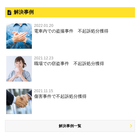
刑事事件と民事事件の違い
事件別－性犯罪
飲酒運転
釈放してほしい
公然わいせつ，わいせつ物頒布，淫
暴行・傷害
外国人事件の手続きと特色
解決事例
行勧誘罪
性犯罪 TOP
事件別－財産犯
逮捕後、早急な釈放・保釈を望むときにすべきこと
器物損壊
犯罪収益移転防止法違反
盗品売買・譲り受け等
殺人
刑事裁判の概要・手続
2022.01.20
痴漢
無実・無罪の証明をしたい
財産犯 TOP
危険運転行為等
電車内での盗撮事件 不起訴処分獲得
事件別－薬物事件
過失致死・過失傷害
児童ポルノ・リベンジポルノ
公務員の逮捕・刑事事件
盗撮，のぞき
被害者との示談を円満に進めるためには
窃盗罪
薬物事件 TOP
業務妨害
ストーカー事件
事件別－交通違反・交通事故
脅迫・強要
控訴・上告
不同意わいせつ（旧：強制わいせつ，準強制わいせつ），
執行猶予判決を得るためにすべきこと
強盗罪
覚せい剤
自転車事故
監護者わいせつ
逮捕・監禁
国選弁護士と私選弁護士の違い
2021.12.23
交通違反・交通事故 TOP
その他
刑事事件で被疑者を不起訴処分にするには
職場での窃盗事件 不起訴処分獲得
詐欺罪
大麻
不同意性交等・監護者性交等
略取・誘拐・人身売買
裁判員裁判
人身事故・死亡事故
公務執行妨害
ネット犯罪
その他 TOP
事件を秘密にするためにとるべき行動とは
恐喝罪
麻薬及び向精神薬
淫行・援助交際
器物損壊
司法取引・刑事免責
ひき逃げ・当て逃げ
著作権法違反
被害届・告訴・告発の違いを知り適切に対応するためには
横領・背任
危険ドラッグ
公然わいせつ罪，わいせつ物頒布罪，淫行勧誘罪
2021.11.15
業務妨害
取調べの注意点
無免許運転
銃刀法違反
傷害事件で不起訴処分獲得
商標法違反
自首・出頭の不安や悩みを解消するためには
盗品売買・譲り受け等
児童ポルノ，リベンジポルノ
公務執行妨害
少年事件の手続と特色
飲酒運転
放火・失火
知的財産と刑事事件
風営法・風適法違反
少年事件の処分
危険運転行為等
犯罪収益移転防止法違反
風営法・風適法違反
解決事例一覧
被害者対応
自転車事故
ストーカー事件
被害届・告訴・告発の不安や悩み