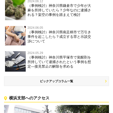
2024.06.12
（事例検討）神奈川県鎌倉市で少年が大
麻を所持していたら？少年なのに逮捕さ
れる？架空の事例を踏まえて検討
2024.06.05
（事例検討）神奈川県南足柄市で万引き
事件を起こしたら？成立する罪と示談交
渉について
2024.05.29
（事例検討）神奈川県平塚市で覚醒剤を
所持していて逮捕されたという事例を想
定―接見禁止の解除を求める
ピックアップコラム一覧
横浜支部へのアクセス