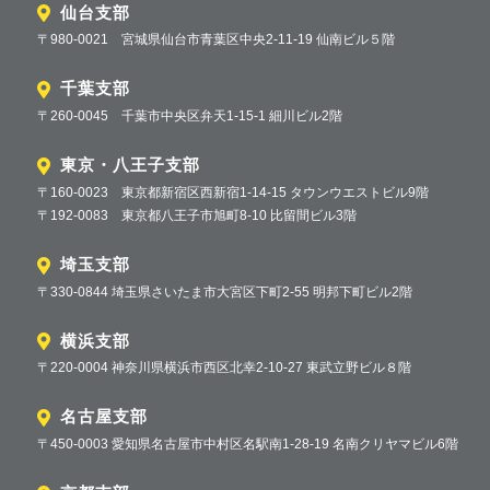
仙台支部
〒980-0021 宮城県仙台市青葉区中央2-11-19 仙南ビル５階
千葉支部
〒260-0045 千葉市中央区弁天1-15-1 細川ビル2階
東京・八王子支部
〒160-0023 東京都新宿区西新宿1-14-15 タウンウエストビル9階
〒192-0083 東京都八王子市旭町8-10 比留間ビル3階
埼玉支部
〒330-0844 埼玉県さいたま市大宮区下町2-55 明邦下町ビル2階
横浜支部
〒220-0004 神奈川県横浜市西区北幸2-10-27 東武立野ビル８階
名古屋支部
〒450-0003 愛知県名古屋市中村区名駅南1-28-19 名南クリヤマビル6階