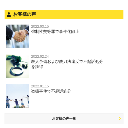
ネット犯罪
児童虐待・保護責任者遺棄
法人と刑事事件（脱税関係，従業員逮捕，予防法務等）
銃刀法違反
お客様の声
面会・差し入れ
児童虐待・保護責任者遺棄
2022.03.15
文書偽造・偽造文書行使
強制性交等罪で事件化阻止
文書偽造・偽造文書行使
不正競争防止法
不正競争防止法
住居侵入等
2022.02.24
殺人予備および銃刀法違反で不起訴処分
名誉毀損・侮辱
を獲得
住居侵入等
2022.01.15
盗撮事件で不起訴処分
名誉棄損・侮辱
お客様の声一覧