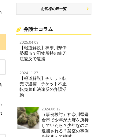
お客様の声一覧
刑
弁護士コラム
2025.04.03
【報道解説】神奈川県伊
勢原市で刃物所持の銃刀
法違反で逮捕
2024.11.27
【報道解説】チケット転
売で逮捕 チケット不正
拘
転売禁止法違反の弁護活
動
い
2024.06.12
れ
（事例検討）神奈川県鎌
倉市で少年が大麻を所持
していたら？少年なのに
逮捕される？架空の事例
を踏まえて検討