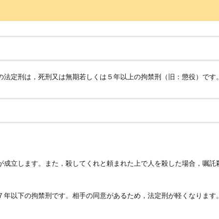
の法定刑は，死刑又は無期若しくは５年以上の拘禁刑（旧：懲役）です
が成立します。また，殺してくれと頼まれた上で人を殺した場合，嘱託
７年以下の拘禁刑です。相手の同意があるため，法定刑が軽くなります