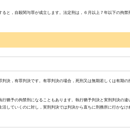
すると，自殺関与罪が成立します。法定刑は，６月以上７年以下の拘禁
罪判決，有罪判決です。有罪判決の場合，死刑又は無期若しくは有期の
執行猶予の拘禁刑になることもあります。執行猶予判決と実刑判決の違
生活していくのに対し，実刑判決では判決から直ちに刑務所に行かなけ