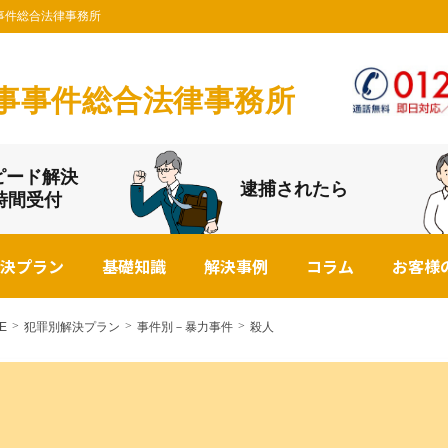
事件総合法律事務所
事事件総合法律事務所
ピード解決
逮捕されたら
4時間受付
決プラン
基礎知識
解決事例
コラム
お客様
E
犯罪別解決プラン
事件別－暴力事件
殺人