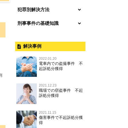
「逮捕」について適切に知ること
犯罪別解決方法
で不安や悩みを解消する
刑事事件の基礎知識
事件別－暴力事件
起訴後、前科がつくのを避けるた
めにすべき行動とは
暴力事件 TOP
刑事事件と民事事件の違い
事件別－性犯罪
逮捕されたら
暴行・傷害
外国人事件の手続きと特色
解決事例
性犯罪 TOP
事件別－財産犯
釈放してほしい
殺人
刑事裁判の概要・手続
2022.01.20
痴漢
財産犯 TOP
逮捕後、早急な釈放・保釈を望む
電車内での盗撮事件 不
事件別－薬物事件
過失致死・過失傷害
公務員の逮捕・刑事事件
ときにすべきこと
起訴処分獲得
盗撮，のぞき
窃盗罪
刑
薬物事件 TOP
事件別－交通違反・交通事故
脅迫・強要
控訴・上告
無実・無罪の証明をしたい
不同意わいせつ（旧：強制わいせ
強盗罪
2021.12.23
覚せい剤
つ，準強制わいせつ），監護者わ
逮捕・監禁
国選弁護士と私選弁護士の違い
交通違反・交通事故 TOP
被害者との示談を円満に進めるた
その他
職場での窃盗事件 不起
いせつ
詐欺罪
めには
訴処分獲得
大麻
略取・誘拐・人身売買
裁判員裁判
人身事故・死亡事故
その他 TOP
不同意性交等・監護者性交等
恐喝罪
執行猶予判決を得るためにすべき
麻薬及び向精神薬
器物損壊
司法取引・刑事免責
ひき逃げ・当て逃げ
こと
2021.11.15
著作権法違反
淫行・援助交際
横領・背任
傷害事件で不起訴処分獲
危険ドラッグ
業務妨害
取調べの注意点
無免許運転
得
刑事事件で被疑者を不起訴処分に
商標法違反
公然わいせつ罪，わいせつ物頒布
盗品売買・譲り受け等