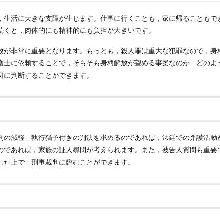
，生活に大きな支障が生じます。仕事に行くことも，家に帰ることもで
続くと，肉体的にも精神的にも負担が大きいです。
放が非常に重要となります。もっとも，殺人罪は重大な犯罪なので，身
護士に依頼することで，そもそも身柄解放が望める事案なのか，どのよ
切に判断することができます。
刑の減軽，執行猶予付きの判決を求めるのであれば，法廷での弁護活動
のであれば，家族の証人尋問が考えられます。また，被告人質問も重要
した上で，刑事裁判に臨むことができます。