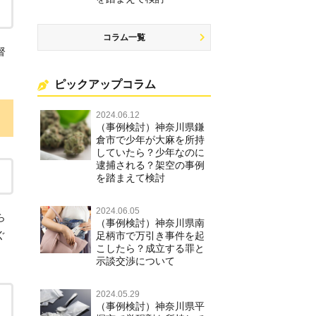
コラム一覧
督
ピックアップコラム
2024.06.12
（事例検討）神奈川県鎌
倉市で少年が大麻を所持
していたら？少年なのに
逮捕される？架空の事例
を踏まえて検討
2024.06.05
ら
（事例検討）神奈川県南
ぐ
足柄市で万引き事件を起
こしたら？成立する罪と
示談交渉について
2024.05.29
（事例検討）神奈川県平