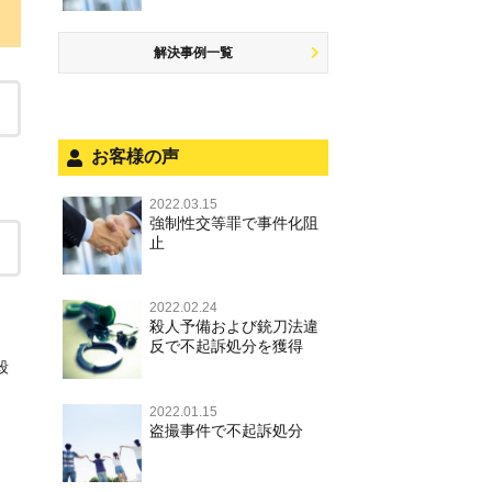
するには
罪，淫行勧誘罪
公務執行妨害
少年事件の手続と特色
飲酒運転
放火・失火
知的財産と刑事事件
事件を秘密にするためにとるべき
児童ポルノ，リベンジポルノ
少年事件の処分
危険運転行為等
解決事例一覧
犯罪収益移転防止法違反
行動とは
風営法・風適法違反
被害者対応
自転車事故
ストーカー事件
被害届・告訴・告発の違いを知り
適切に対応するためには
被害届・告訴・告発の不安や悩み
ネット犯罪
お客様の声
自首・出頭の不安や悩みを解消す
法人と刑事事件（脱税関係，従業
。
銃刀法違反
るためには
員逮捕，予防法務等）
2022.03.15
強制性交等罪で事件化阻
児童虐待・保護責任者遺棄
面会・差し入れ
止
文書偽造・偽造文書行使
不正競争防止法
2022.02.24
殺人予備および銃刀法違
反で不起訴処分を獲得
住居侵入等
殺
名誉毀損・侮辱
2022.01.15
盗撮事件で不起訴処分
。