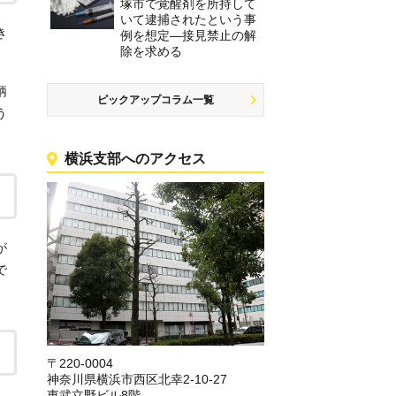
塚市で覚醒剤を所持して
いて逮捕されたという事
き
例を想定―接見禁止の解
除を求める
柄
ピックアップコラム一覧
う
横浜支部へのアクセス
が
で
〒220-0004
神奈川県横浜市西区北幸2-10-27
東武立野ビル8階