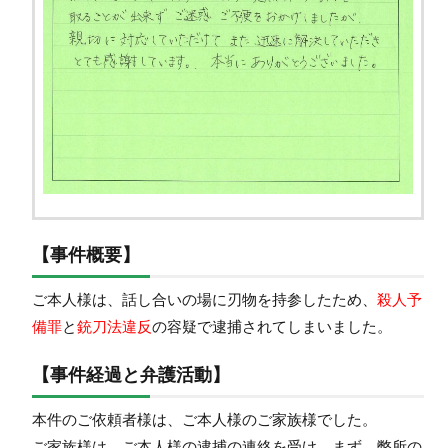
【事件概要】
ご本人様は、話し合いの場に刃物を持参したため、
殺人予
備罪
と
銃刀法違反
の容疑で
逮捕
されてしまいました。
【事件経過と弁護活動】
本件のご依頼者様は、ご本人様のご家族様でした。
ご家族様は、ご本人様の逮捕の連絡を受け、まず、弊所の