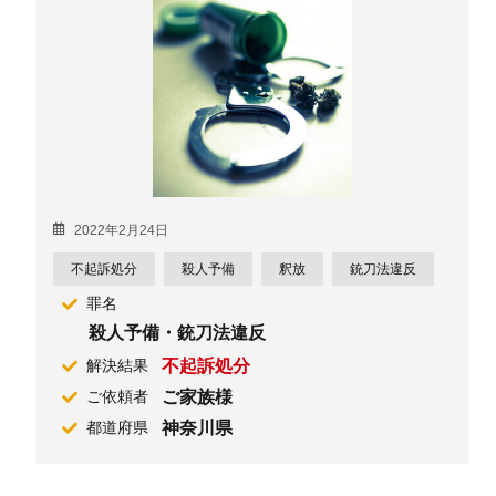
2022年2月24日
不起訴処分
殺人予備
釈放
銃刀法違反
罪名
殺人予備・銃刀法違反
不起訴処分
解決結果
ご家族様
ご依頼者
神奈川県
都道府県