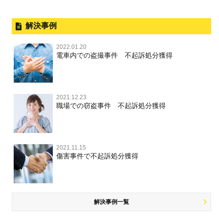
暴力事件 TOP
刑事事件と民事事件の違い
事件別－性犯罪
飲酒運転
釈放してほしい
公然わいせつ，わいせつ物頒布，淫
暴行・傷害
外国人事件の手続きと特色
解決事例
行勧誘罪
性犯罪 TOP
事件別－財産犯
逮捕後、早急な釈放・保釈を望むときにすべきこと
器物損壊
犯罪収益移転防止法違反
盗品売買・譲り受け等
殺人
刑事裁判の概要・手続
2022.01.20
痴漢
無実・無罪の証明をしたい
財産犯 TOP
危険運転行為等
電車内での盗撮事件 不起訴処分獲得
事件別－薬物事件
過失致死・過失傷害
児童ポルノ・リベンジポルノ
公務員の逮捕・刑事事件
盗撮，のぞき
被害者との示談を円満に進めるためには
窃盗罪
薬物事件 TOP
業務妨害
ストーカー事件
事件別－交通違反・交通事故
脅迫・強要
控訴・上告
不同意わいせつ（旧：強制わいせつ，準強制わいせつ），
執行猶予判決を得るためにすべきこと
強盗罪
覚せい剤
自転車事故
監護者わいせつ
逮捕・監禁
2021.12.23
国選弁護士と私選弁護士の違い
交通違反・交通事故 TOP
その他
刑事事件で被疑者を不起訴処分にするには
職場での窃盗事件 不起訴処分獲得
詐欺罪
大麻
不同意性交等・監護者性交等
略取・誘拐・人身売買
裁判員裁判
人身事故・死亡事故
公務執行妨害
ネット犯罪
その他 TOP
事件を秘密にするためにとるべき行動とは
恐喝罪
麻薬及び向精神薬
淫行・援助交際
器物損壊
司法取引・刑事免責
ひき逃げ・当て逃げ
著作権法違反
被害届・告訴・告発の違いを知り適切に対応するためには
横領・背任
2021.11.15
危険ドラッグ
公然わいせつ罪，わいせつ物頒布罪，淫行勧誘罪
業務妨害
取調べの注意点
無免許運転
傷害事件で不起訴処分獲得
銃刀法違反
商標法違反
自首・出頭の不安や悩みを解消するためには
盗品売買・譲り受け等
児童ポルノ，リベンジポルノ
公務執行妨害
少年事件の手続と特色
飲酒運転
放火・失火
知的財産と刑事事件
風営法・風適法違反
少年事件の処分
危険運転行為等
犯罪収益移転防止法違反
風営法・風適法違反
解決事例一覧
被害者対応
自転車事故
ストーカー事件