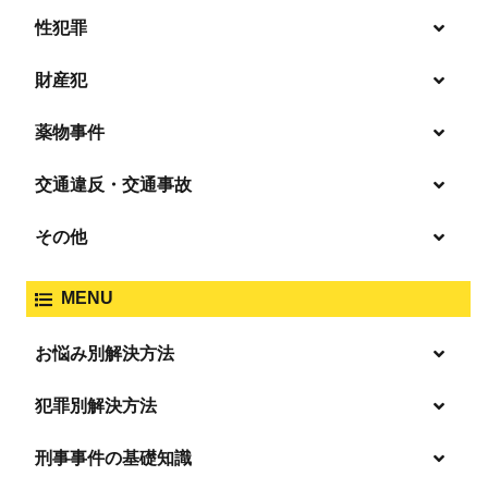
性犯罪
暴行・傷害
財産犯
痴漢
殺人
薬物事件
窃盗
盗撮・のぞき
交通違反・交通事故
覚せい剤
過失致死傷・過失傷害
強盗
その他
人身事故・死亡事故
強制わいせつ、準強制わいせつ
大麻取締法違反
MENU
脅迫・強要
著作権法違反
詐欺
ひき逃げ・当て逃げ
お悩み別解決方法
強姦・準強姦
麻薬及び向精神薬
逮捕・監禁
商標法違反
恐喝
「逮捕」について適切に知ることで不安や悩みを解消する
犯罪別解決方法
無免許運転
起訴後、前科がつくのを避けるためにすべき行動とは
淫行・援助交際
刑事事件の基礎知識
事件別－暴力事件
危険ドラッグ
逮捕されたら
略取・誘拐・人身売買
放火・失火
横領 背任