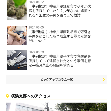
2024.06.12
（事例検討）神奈川県鎌倉市で少年が大
麻を所持していたら？少年なのに逮捕さ
れる？架空の事例を踏まえて検討
2024.06.05
（事例検討）神奈川県南足柄市で万引き
事件を起こしたら？成立する罪と示談交
渉について
2024.05.29
（事例検討）神奈川県平塚市で覚醒剤を
所持していて逮捕されたという事例を想
定―接見禁止の解除を求める
ピックアップコラム一覧
横浜支部へのアクセス