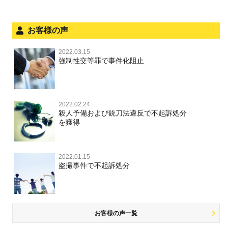
被害届・告訴・告発の不安や悩み
ネット犯罪
児童虐待・保護責任者遺棄
法人と刑事事件（脱税関係，従業員逮捕，予防法務等）
お客様の声
銃刀法違反
面会・差し入れ
児童虐待・保護責任者遺棄
2022.03.15
文書偽造・偽造文書行使
強制性交等罪で事件化阻止
文書偽造・偽造文書行使
不正競争防止法
不正競争防止法
2022.02.24
住居侵入等
殺人予備および銃刀法違反で不起訴処分
を獲得
名誉毀損・侮辱
住居侵入等
2022.01.15
盗撮事件で不起訴処分
名誉棄損・侮辱
お客様の声一覧