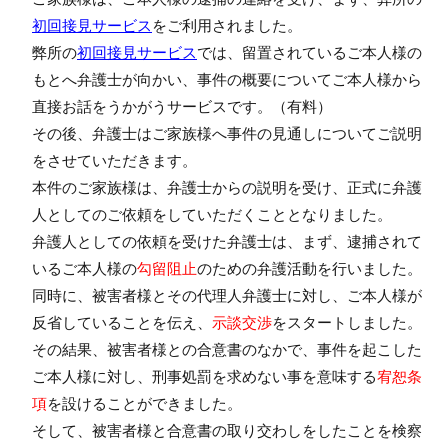
初回接見サービス
をご利用されました。
弊所の
初回接見サービス
では、留置されているご本人様の
もとへ弁護士が向かい、事件の概要についてご本人様から
直接お話をうかがうサービスです。（有料）
その後、弁護士はご家族様へ事件の見通しについてご説明
をさせていただきます。
本件のご家族様は、弁護士からの説明を受け、正式に弁護
人としてのご依頼をしていただくこととなりました。
弁護人としての依頼を受けた弁護士は、まず、逮捕されて
いるご本人様の
勾留阻止
のための弁護活動を行いました。
同時に、被害者様とその代理人弁護士に対し、ご本人様が
反省していることを伝え、
示談交渉
をスタートしました。
その結果、被害者様との合意書のなかで、事件を起こした
ご本人様に対し、
刑事処罰を求めない
事を意味する
宥恕条
項
を設けることができました。
そして、被害者様と合意書の取り交わしをしたことを検察