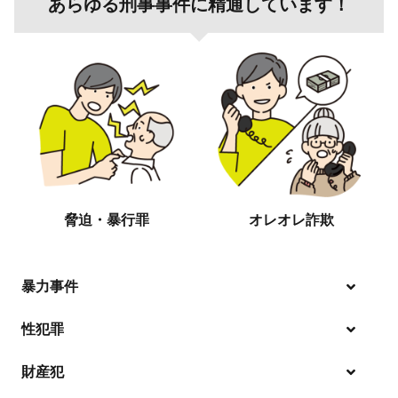
あらゆる刑事事件に精通しています！
脅迫・暴行罪
オレオレ詐欺
暴力事件
性犯罪
暴行・傷害
財産犯
痴漢