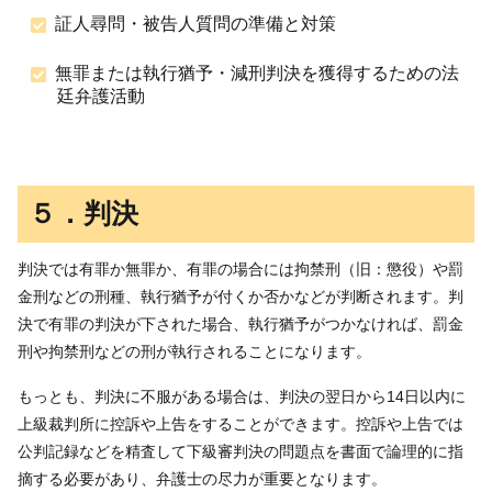
証人尋問・被告人質問の準備と対策
無罪または執行猶予・減刑判決を獲得するための法
廷弁護活動
５．判決
判決では有罪か無罪か、有罪の場合には拘禁刑（旧：懲役）や罰
金刑などの刑種、執行猶予が付くか否かなどが判断されます。判
決で有罪の判決が下された場合、執行猶予がつかなければ、罰金
刑や拘禁刑などの刑が執行されることになります。
もっとも、判決に不服がある場合は、判決の翌日から14日以内に
上級裁判所に控訴や上告をすることができます。控訴や上告では
公判記録などを精査して下級審判決の問題点を書面で論理的に指
摘する必要があり、弁護士の尽力が重要となります。