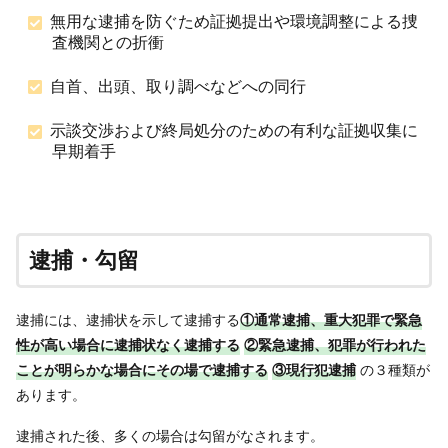
無用な逮捕を防ぐため証拠提出や環境調整による捜
査機関との折衝
自首、出頭、取り調べなどへの同行
示談交渉および終局処分のための有利な証拠収集に
早期着手
逮捕・勾留
逮捕には、逮捕状を示して逮捕する
①通常逮捕、重大犯罪で緊急
性が高い場合に逮捕状なく逮捕する
②緊急逮捕、犯罪が行われた
ことが明らかな場合にその場で逮捕する
③現行犯逮捕
の３種類が
あります。
逮捕された後、多くの場合は勾留がなされます。