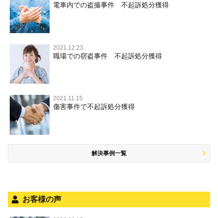
無実・無罪の証明をしたい
財産犯 TOP
危険運転行為等
電車内での盗撮事件 不起訴処分獲得
事件別－薬物事件
過失致死・過失傷害
児童ポルノ・リベンジポルノ
公務員の逮捕・刑事事件
盗撮，のぞき
被害者との示談を円満に進めるためには
窃盗罪
薬物事件 TOP
業務妨害
ストーカー事件
事件別－交通違反・交通事故
脅迫・強要
控訴・上告
不同意わいせつ（旧：強制わいせつ，準強制わいせつ），
執行猶予判決を得るためにすべきこと
強盗罪
覚せい剤
自転車事故
監護者わいせつ
逮捕・監禁
国選弁護士と私選弁護士の違い
2021.12.23
交通違反・交通事故 TOP
その他
刑事事件で被疑者を不起訴処分にするには
職場での窃盗事件 不起訴処分獲得
詐欺罪
大麻
不同意性交等・監護者性交等
略取・誘拐・人身売買
裁判員裁判
人身事故・死亡事故
公務執行妨害
ネット犯罪
その他 TOP
事件を秘密にするためにとるべき行動とは
恐喝罪
麻薬及び向精神薬
淫行・援助交際
器物損壊
司法取引・刑事免責
ひき逃げ・当て逃げ
著作権法違反
被害届・告訴・告発の違いを知り適切に対応するためには
横領・背任
危険ドラッグ
公然わいせつ罪，わいせつ物頒布罪，淫行勧誘罪
2021.11.15
業務妨害
取調べの注意点
無免許運転
銃刀法違反
傷害事件で不起訴処分獲得
商標法違反
自首・出頭の不安や悩みを解消するためには
盗品売買・譲り受け等
児童ポルノ，リベンジポルノ
公務執行妨害
少年事件の手続と特色
飲酒運転
放火・失火
知的財産と刑事事件
風営法・風適法違反
少年事件の処分
危険運転行為等
犯罪収益移転防止法違反
風営法・風適法違反
解決事例一覧
被害者対応
自転車事故
ストーカー事件
被害届・告訴・告発の不安や悩み
ネット犯罪
児童虐待・保護責任者遺棄
法人と刑事事件（脱税関係，従業員逮捕，予防法務等）
銃刀法違反
お客様の声
面会・差し入れ
児童虐待・保護責任者遺棄