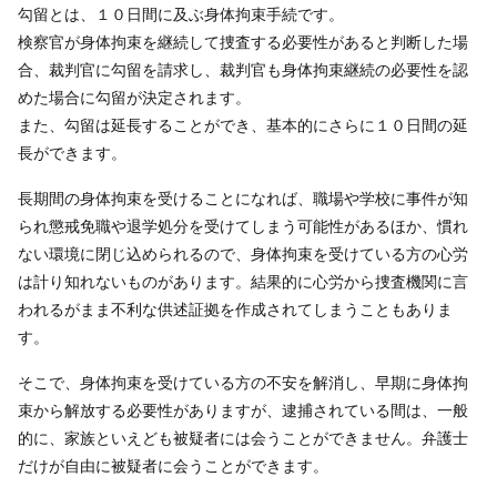
勾留とは、１０日間に及ぶ身体拘束手続です。
検察官が身体拘束を継続して捜査する必要性があると判断した場
合、裁判官に勾留を請求し、裁判官も身体拘束継続の必要性を認
めた場合に勾留が決定されます。
また、勾留は延長することができ、基本的にさらに１０日間の延
長ができます。
長期間の身体拘束を受けることになれば、職場や学校に事件が知
られ懲戒免職や退学処分を受けてしまう可能性があるほか、慣れ
ない環境に閉じ込められるので、身体拘束を受けている方の心労
は計り知れないものがあります。結果的に心労から捜査機関に言
われるがまま不利な供述証拠を作成されてしまうこともありま
す。
そこで、身体拘束を受けている方の不安を解消し、早期に身体拘
束から解放する必要性がありますが、逮捕されている間は、一般
的に、家族といえども被疑者には会うことができません。弁護士
だけが自由に被疑者に会うことができます。