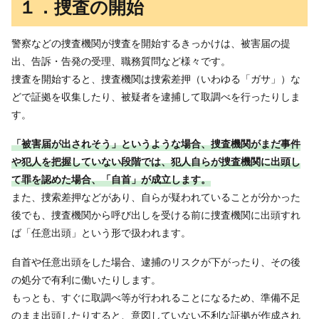
１．捜査の開始
警察などの捜査機関が捜査を開始するきっかけは、被害届の提
出、告訴・告発の受理、職務質問など様々です。
捜査を開始すると、捜査機関は捜索差押（いわゆる「ガサ」）な
どで証拠を収集したり、被疑者を逮捕して取調べを行ったりしま
す。
「被害届が出されそう」というような場合、捜査機関がまだ事件
や犯人を把握していない段階では、犯人自らが捜査機関に出頭し
て罪を認めた場合、「自首」が成立します。
また、捜索差押などがあり、自らが疑われていることが分かった
後でも、捜査機関から呼び出しを受ける前に捜査機関に出頭すれ
ば「任意出頭」という形で扱われます。
自首や任意出頭をした場合、逮捕のリスクが下がったり、その後
の処分で有利に働いたりします。
もっとも、すぐに取調べ等が行われることになるため、準備不足
のまま出頭したりすると、意図していない不利な証拠が作成され