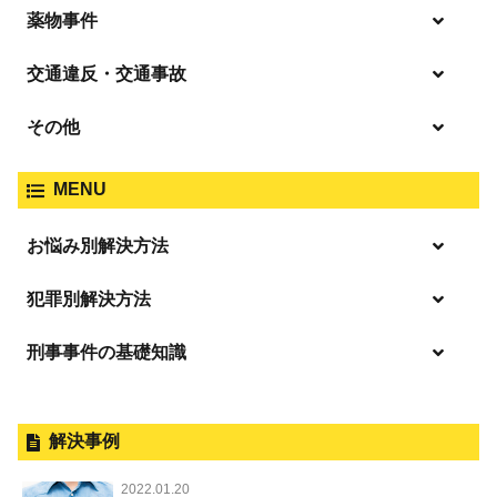
殺人
薬物事件
窃盗
盗撮・のぞき
交通違反・交通事故
覚せい剤
過失致死傷・過失傷害
強盗
その他
人身事故・死亡事故
強制わいせつ、準強制わいせつ
大麻取締法違反
MENU
脅迫・強要
著作権法違反
詐欺
ひき逃げ・当て逃げ
お悩み別解決方法
強姦・準強姦
麻薬及び向精神薬
逮捕・監禁
商標法違反
恐喝
「逮捕」について適切に知ることで不安や悩みを解消する
犯罪別解決方法
無免許運転
起訴後、前科がつくのを避けるためにすべき行動とは
淫行・援助交際
刑事事件の基礎知識
事件別－暴力事件
危険ドラッグ
逮捕されたら
略取・誘拐・人身売買
放火・失火
横領 背任
暴力事件 TOP
刑事事件と民事事件の違い
事件別－性犯罪
飲酒運転
釈放してほしい
公然わいせつ，わいせつ物頒布，淫
暴行・傷害
外国人事件の手続きと特色
解決事例
行勧誘罪
性犯罪 TOP
事件別－財産犯
逮捕後、早急な釈放・保釈を望むときにすべきこと
器物損壊
犯罪収益移転防止法違反
盗品売買・譲り受け等
殺人
刑事裁判の概要・手続
2022.01.20
痴漢