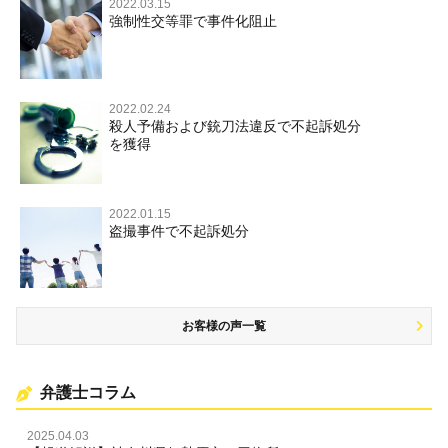
2022.03.15
文書偽造・偽造文書行使
強制性交等罪で事件化阻止
文書偽造・偽造文書行使
不正競争防止法
不正競争防止法
住居侵入等
2022.02.24
殺人予備および銃刀法違反で不起訴処分
名誉毀損・侮辱
を獲得
住居侵入等
2022.01.15
盗撮事件で不起訴処分
名誉棄損・侮辱
お客様の声一覧
弁護士コラム
2025.04.03