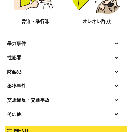
脅迫・暴行罪
オレオレ詐欺
暴力事件
性犯罪
暴行・傷害
財産犯
痴漢
殺人
薬物事件
窃盗
盗撮・のぞき
交通違反・交通事故
覚せい剤
過失致死傷・過失傷害
強盗
その他
人身事故・死亡事故
強制わいせつ、準強制わいせつ
大麻取締法違反
MENU