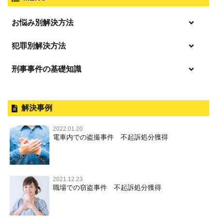
脅迫・強要
著作権法違反
詐欺
ひき逃げ・当て逃げ
お悩み別解決方法
強姦・準強姦
麻薬及び向精神薬
逮捕・監禁
商標法違反
恐喝
「逮捕」について適切に知ることで不安や悩みを解消する
犯罪別解決方法
無免許運転
起訴後、前科がつくのを避けるためにすべき行動とは
淫行・援助交際
刑事事件の基礎知識
事件別－暴力事件
危険ドラッグ
逮捕されたら
略取・誘拐・人身売買
放火・失火
横領 背任
暴力事件 TOP
刑事事件と民事事件の違い
事件別－性犯罪
飲酒運転
釈放してほしい
公然わいせつ，わいせつ物頒布，淫
暴行・傷害
外国人事件の手続きと特色
解決事例
行勧誘罪
性犯罪 TOP
事件別－財産犯
逮捕後、早急な釈放・保釈を望むときにすべきこと
器物損壊
犯罪収益移転防止法違反
盗品売買・譲り受け等
殺人
刑事裁判の概要・手続
2022.01.20
痴漢
無実・無罪の証明をしたい
財産犯 TOP
危険運転行為等
電車内での盗撮事件 不起訴処分獲得
事件別－薬物事件
過失致死・過失傷害
児童ポルノ・リベンジポルノ
公務員の逮捕・刑事事件
盗撮，のぞき
被害者との示談を円満に進めるためには
窃盗罪
薬物事件 TOP
業務妨害
ストーカー事件
事件別－交通違反・交通事故
脅迫・強要
控訴・上告
不同意わいせつ（旧：強制わいせつ，準強制わいせつ），
執行猶予判決を得るためにすべきこと
強盗罪
覚せい剤
自転車事故
監護者わいせつ
逮捕・監禁
国選弁護士と私選弁護士の違い
2021.12.23
交通違反・交通事故 TOP
その他
刑事事件で被疑者を不起訴処分にするには
職場での窃盗事件 不起訴処分獲得
詐欺罪
大麻
不同意性交等・監護者性交等
略取・誘拐・人身売買
裁判員裁判
人身事故・死亡事故
公務執行妨害
ネット犯罪
その他 TOP
事件を秘密にするためにとるべき行動とは
恐喝罪
麻薬及び向精神薬
淫行・援助交際
器物損壊
司法取引・刑事免責
ひき逃げ・当て逃げ