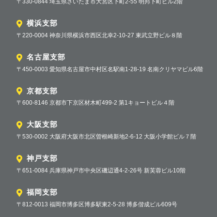
〒330-0844 埼玉県さいたま市大宮区下町2-55 明邦下町ビル2階
横浜支部
〒220-0004 神奈川県横浜市西区北幸2-10-27 東武立野ビル８階
名古屋支部
〒450-0003 愛知県名古屋市中村区名駅南1-28-19 名南クリヤマビル6階
京都支部
〒600-8146 京都市下京区材木町499-2 第1キョートビル４階
大阪支部
〒530-0002 大阪府大阪市北区曽根崎新地2-6-12 大阪小学館ビル７階
神戸支部
〒651-0084 兵庫県神戸市中央区磯辺通4-2-26号 新芙蓉ビル10階
福岡支部
〒812-0013 福岡市博多区博多駅東2-5-28 博多偕成ビル609号