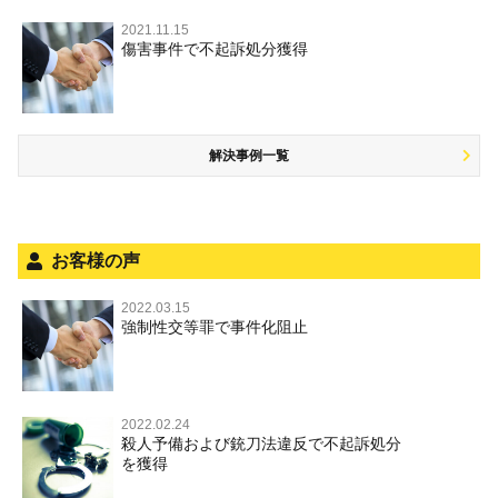
著作権法違反
被害届・告訴・告発の違いを知り適切に対応するためには
横領・背任
危険ドラッグ
公然わいせつ罪，わいせつ物頒布罪，淫行勧誘罪
2021.11.15
業務妨害
取調べの注意点
無免許運転
銃刀法違反
傷害事件で不起訴処分獲得
商標法違反
自首・出頭の不安や悩みを解消するためには
盗品売買・譲り受け等
児童ポルノ，リベンジポルノ
公務執行妨害
少年事件の手続と特色
飲酒運転
放火・失火
知的財産と刑事事件
風営法・風適法違反
少年事件の処分
危険運転行為等
犯罪収益移転防止法違反
風営法・風適法違反
解決事例一覧
被害者対応
自転車事故
ストーカー事件
被害届・告訴・告発の不安や悩み
ネット犯罪
児童虐待・保護責任者遺棄
法人と刑事事件（脱税関係，従業員逮捕，予防法務等）
銃刀法違反
お客様の声
面会・差し入れ
児童虐待・保護責任者遺棄
2022.03.15
文書偽造・偽造文書行使
強制性交等罪で事件化阻止
文書偽造・偽造文書行使
不正競争防止法
不正競争防止法
住居侵入等
2022.02.24
殺人予備および銃刀法違反で不起訴処分
名誉毀損・侮辱
を獲得