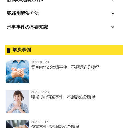
強姦・準強姦
麻薬及び向精神薬
逮捕・監禁
商標法違反
恐喝
「逮捕」について適切に知ることで不安や悩みを解消する
犯罪別解決方法
無免許運転
起訴後、前科がつくのを避けるためにすべき行動とは
淫行・援助交際
刑事事件の基礎知識
事件別－暴力事件
危険ドラッグ
逮捕されたら
略取・誘拐・人身売買
放火・失火
横領 背任
暴力事件 TOP
刑事事件と民事事件の違い
事件別－性犯罪
飲酒運転
釈放してほしい
公然わいせつ，わいせつ物頒布，淫
暴行・傷害
外国人事件の手続きと特色
解決事例
行勧誘罪
性犯罪 TOP
事件別－財産犯
逮捕後、早急な釈放・保釈を望むときにすべきこと
器物損壊
犯罪収益移転防止法違反
盗品売買・譲り受け等
殺人
刑事裁判の概要・手続
2022.01.20
痴漢
無実・無罪の証明をしたい
財産犯 TOP
危険運転行為等
電車内での盗撮事件 不起訴処分獲得
事件別－薬物事件
過失致死・過失傷害
児童ポルノ・リベンジポルノ
公務員の逮捕・刑事事件
盗撮，のぞき
被害者との示談を円満に進めるためには
窃盗罪
薬物事件 TOP
業務妨害
ストーカー事件
事件別－交通違反・交通事故
脅迫・強要
控訴・上告
不同意わいせつ（旧：強制わいせつ，準強制わいせつ），
執行猶予判決を得るためにすべきこと
強盗罪
覚せい剤
自転車事故
監護者わいせつ
逮捕・監禁
国選弁護士と私選弁護士の違い
2021.12.23
交通違反・交通事故 TOP
その他
刑事事件で被疑者を不起訴処分にするには
職場での窃盗事件 不起訴処分獲得
詐欺罪
大麻
不同意性交等・監護者性交等
略取・誘拐・人身売買
裁判員裁判
人身事故・死亡事故
公務執行妨害
ネット犯罪
その他 TOP
事件を秘密にするためにとるべき行動とは
恐喝罪
麻薬及び向精神薬
淫行・援助交際
器物損壊
司法取引・刑事免責
ひき逃げ・当て逃げ
著作権法違反
被害届・告訴・告発の違いを知り適切に対応するためには
横領・背任
危険ドラッグ
公然わいせつ罪，わいせつ物頒布罪，淫行勧誘罪
2021.11.15
業務妨害
取調べの注意点
無免許運転
銃刀法違反
傷害事件で不起訴処分獲得
商標法違反