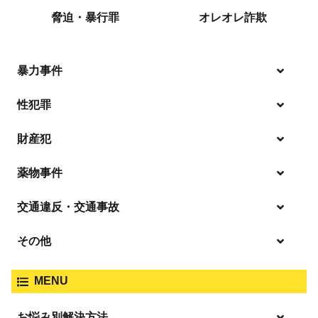
脅迫・暴行罪
オレオレ詐欺
暴力事件
性犯罪
暴行・傷害
財産犯
痴漢
殺人
薬物事件
窃盗
盗撮・のぞき
交通違反・交通事故
覚せい剤
過失致死傷・過失傷害
強盗
その他
人身事故・死亡事故
強制わいせつ、準強制わいせつ
大麻取締法違反
MENU
脅迫・強要
著作権法違反
詐欺
ひき逃げ・当て逃げ
お悩み別解決方法