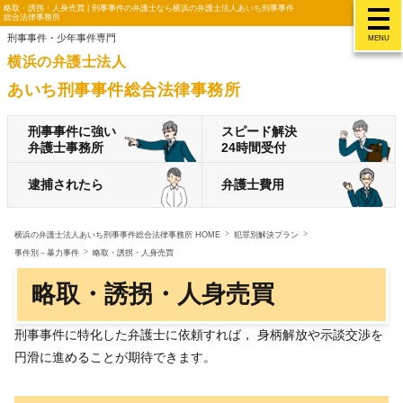
略取・誘拐・人身売買 | 刑事事件の弁護士なら横浜の弁護士法人あいち刑事事件
総合法律事務所
刑事事件・少年事件専門
MENU
横浜の弁護士法人
あいち刑事事件総合法律事務所
刑事事件に強い
スピード解決
弁護士事務所
24時間受付
逮捕されたら
弁護士費用
横浜の弁護士法人あいち刑事事件総合法律事務所 HOME
犯罪別解決プラン
事件別－暴力事件
略取・誘拐・人身売買
略取・誘拐・人身売買
刑事事件に特化した弁護士に依頼すれば， 身柄解放や示談交渉を
円滑に進めることが期待できます。