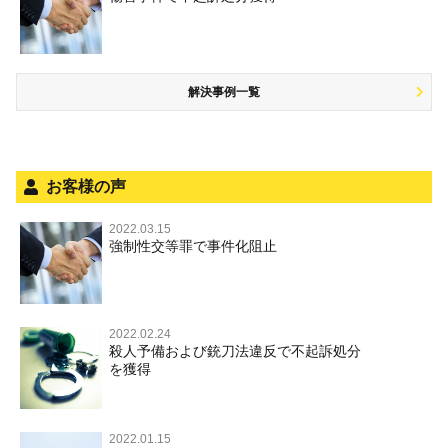
自首・出頭の不安や悩みを解消するためには
盗品売買・譲り受け等
児童ポルノ，リベンジポルノ
公務執行妨害
少年事件の手続と特色
飲酒運転
放火・失火
知的財産と刑事事件
風営法・風適法違反
少年事件の処分
危険運転行為等
犯罪収益移転防止法違反
風営法・風適法違反
解決事例一覧
被害者対応
自転車事故
ストーカー事件
被害届・告訴・告発の不安や悩み
ネット犯罪
児童虐待・保護責任者遺棄
法人と刑事事件（脱税関係，従業員逮捕，予防法務等）
銃刀法違反
お客様の声
面会・差し入れ
児童虐待・保護責任者遺棄
2022.03.15
文書偽造・偽造文書行使
強制性交等罪で事件化阻止
文書偽造・偽造文書行使
不正競争防止法
不正競争防止法
住居侵入等
2022.02.24
殺人予備および銃刀法違反で不起訴処分
名誉毀損・侮辱
を獲得
住居侵入等
2022.01.15