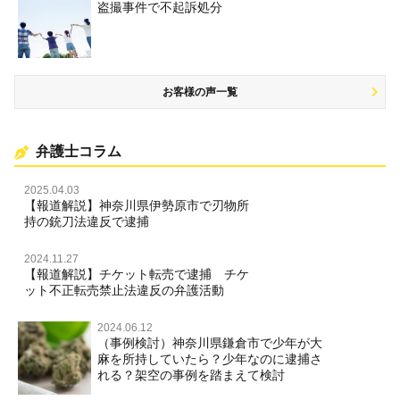
盗撮事件で不起訴処分
名誉棄損・侮辱
お客様の声一覧
弁護士コラム
2025.04.03
【報道解説】神奈川県伊勢原市で刃物所
持の銃刀法違反で逮捕
2024.11.27
【報道解説】チケット転売で逮捕 チケ
ット不正転売禁止法違反の弁護活動
2024.06.12
（事例検討）神奈川県鎌倉市で少年が大
麻を所持していたら？少年なのに逮捕さ
れる？架空の事例を踏まえて検討