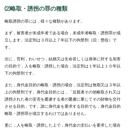
⑵略取・誘拐の罪の種類
略取誘拐の罪には，様々な種類があります。
まず，被害者が未成年者である場合，未成年者略取・誘拐罪が成
立します。法定刑は３月以上７年以下の拘禁刑（旧：懲役）で
す。
次に，営利，わいせつ，結婚又は生命若しくは身体に対する加害
の目的で，人を略取・誘拐した場合，法定刑は１年以上１０年以
下の拘禁刑です。
また，身代金目的の略取・誘拐の場合，法定刑は無期又は３年以
上の拘禁刑です。身代金目的とは，「近親者その他略取され又は
誘拐された者の安否を憂慮する者の憂慮に乗じてその財物を交付
させる目的」です。誰に身代金を要求する目的でも，身代金目的
略取・誘拐罪が成立するわけではありません。
更に，人を略取・誘拐した上で，身代金の支払いを要求した場合