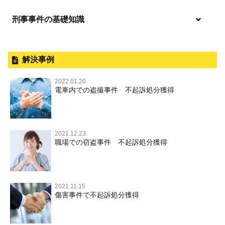
起訴後、前科がつくのを避けるためにすべき行動とは
刑事事件の基礎知識
事件別－暴力事件
逮捕されたら
暴力事件 TOP
刑事事件と民事事件の違い
事件別－性犯罪
釈放してほしい
暴行・傷害
外国人事件の手続きと特色
解決事例
性犯罪 TOP
事件別－財産犯
逮捕後、早急な釈放・保釈を望むときにすべきこと
殺人
刑事裁判の概要・手続
2022.01.20
痴漢
無実・無罪の証明をしたい
財産犯 TOP
電車内での盗撮事件 不起訴処分獲得
事件別－薬物事件
過失致死・過失傷害
公務員の逮捕・刑事事件
盗撮，のぞき
被害者との示談を円満に進めるためには
窃盗罪
薬物事件 TOP
事件別－交通違反・交通事故
脅迫・強要
控訴・上告
不同意わいせつ（旧：強制わいせつ，準強制わいせつ），
執行猶予判決を得るためにすべきこと
強盗罪
覚せい剤
監護者わいせつ
逮捕・監禁
国選弁護士と私選弁護士の違い
2021.12.23
交通違反・交通事故 TOP
その他
刑事事件で被疑者を不起訴処分にするには
職場での窃盗事件 不起訴処分獲得
詐欺罪
大麻
不同意性交等・監護者性交等
略取・誘拐・人身売買
裁判員裁判
人身事故・死亡事故
その他 TOP
事件を秘密にするためにとるべき行動とは
恐喝罪
麻薬及び向精神薬
淫行・援助交際
器物損壊
司法取引・刑事免責
ひき逃げ・当て逃げ
著作権法違反
被害届・告訴・告発の違いを知り適切に対応するためには
横領・背任
危険ドラッグ
公然わいせつ罪，わいせつ物頒布罪，淫行勧誘罪
2021.11.15
業務妨害
取調べの注意点
無免許運転
傷害事件で不起訴処分獲得
商標法違反
自首・出頭の不安や悩みを解消するためには
盗品売買・譲り受け等
児童ポルノ，リベンジポルノ
公務執行妨害
少年事件の手続と特色
飲酒運転
放火・失火
知的財産と刑事事件
風営法・風適法違反