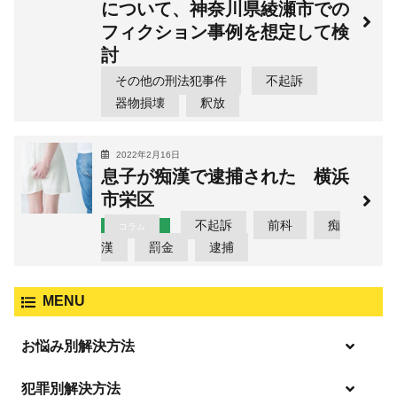
について、神奈川県綾瀬市での
フィクション事例を想定して検
討
その他の刑法犯事件
不起訴
器物損壊
釈放
2022年2月16日
息子が痴漢で逮捕された 横浜
市栄区
不起訴
前科
痴
コラム
漢
罰金
逮捕
MENU
お悩み別解決方法
「逮捕」について適切に知ることで不安や悩みを解消する
犯罪別解決方法