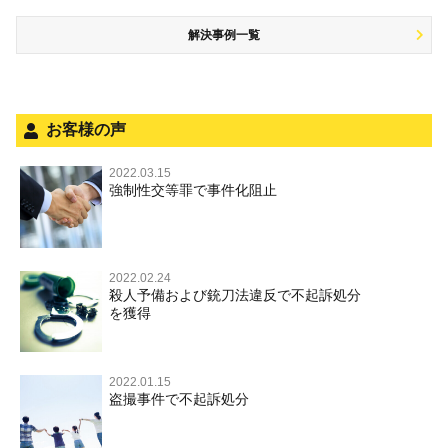
少年事件の処分
危険運転行為等
犯罪収益移転防止法違反
解決事例一覧
被害者対応
自転車事故
ストーカー事件
被害届・告訴・告発の不安や悩み
ネット犯罪
法人と刑事事件（脱税関係，従業員逮捕，予防法務等）
銃刀法違反
お客様の声
面会・差し入れ
児童虐待・保護責任者遺棄
2022.03.15
強制性交等罪で事件化阻止
文書偽造・偽造文書行使
不正競争防止法
住居侵入等
2022.02.24
殺人予備および銃刀法違反で不起訴処分
名誉毀損・侮辱
を獲得
2022.01.15
盗撮事件で不起訴処分