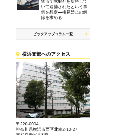
塚市で覚醒剤を所持して
いて逮捕されたという事
例を想定―接見禁止の解
除を求める
ピックアップコラム一覧
横浜支部へのアクセス
〒220-0004
神奈川県横浜市西区北幸2-10-27
東武立野ビル8階