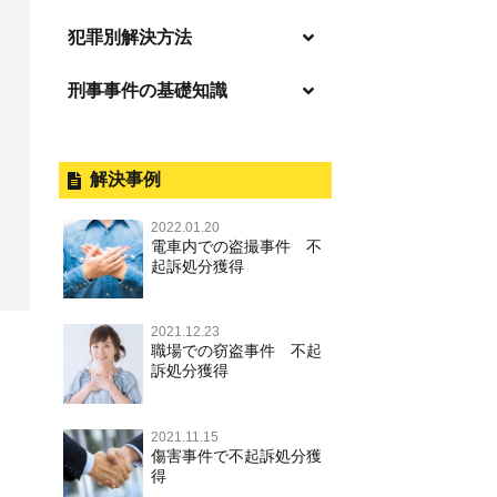
「逮捕」について適切に知ること
犯罪別解決方法
で不安や悩みを解消する
刑事事件の基礎知識
事件別－暴力事件
起訴後、前科がつくのを避けるた
めにすべき行動とは
暴力事件 TOP
刑事事件と民事事件の違い
事件別－性犯罪
逮捕されたら
暴行・傷害
外国人事件の手続きと特色
解決事例
性犯罪 TOP
事件別－財産犯
釈放してほしい
殺人
刑事裁判の概要・手続
2022.01.20
痴漢
財産犯 TOP
逮捕後、早急な釈放・保釈を望む
電車内での盗撮事件 不
事件別－薬物事件
過失致死・過失傷害
公務員の逮捕・刑事事件
ときにすべきこと
起訴処分獲得
盗撮，のぞき
窃盗罪
薬物事件 TOP
事件別－交通違反・交通事故
脅迫・強要
控訴・上告
無実・無罪の証明をしたい
不同意わいせつ（旧：強制わいせ
強盗罪
2021.12.23
覚せい剤
つ，準強制わいせつ），監護者わ
逮捕・監禁
国選弁護士と私選弁護士の違い
交通違反・交通事故 TOP
被害者との示談を円満に進めるた
その他
職場での窃盗事件 不起
いせつ
詐欺罪
めには
訴処分獲得
大麻
略取・誘拐・人身売買
裁判員裁判
人身事故・死亡事故
その他 TOP
不同意性交等・監護者性交等
恐喝罪
執行猶予判決を得るためにすべき
麻薬及び向精神薬
器物損壊
司法取引・刑事免責
ひき逃げ・当て逃げ
こと
2021.11.15
著作権法違反
淫行・援助交際
横領・背任
傷害事件で不起訴処分獲
危険ドラッグ
業務妨害
取調べの注意点
無免許運転
得
刑事事件で被疑者を不起訴処分に
商標法違反
公然わいせつ罪，わいせつ物頒布
盗品売買・譲り受け等