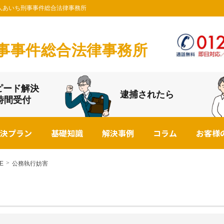
法人あいち刑事事件総合法律事務所
事事件総合法律事務所
ピード解決
逮捕されたら
4時間受付
決プラン
基礎知識
解決事例
コラム
お客様
E
公務執行妨害