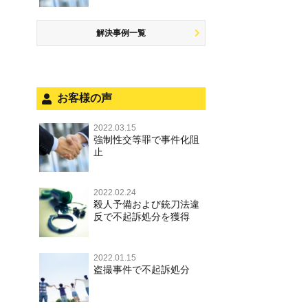
するには
罪，淫行勧誘罪
公務執行妨害
少年事件の手続と特色
飲酒運転
放火・失火
知的財産と刑事事件
事件を秘密にするためにとるべき
児童ポルノ，リベンジポルノ
少年事件の処分
危険運転行為等
解決事例一覧
犯罪収益移転防止法違反
行動とは
風営法・風適法違反
被害者対応
自転車事故
ストーカー事件
被害届・告訴・告発の違いを知り
適切に対応するためには
被害届・告訴・告発の不安や悩み
ネット犯罪
お客様の声
自首・出頭の不安や悩みを解消す
法人と刑事事件（脱税関係，従業
銃刀法違反
るためには
員逮捕，予防法務等）
2022.03.15
強制性交等罪で事件化阻
児童虐待・保護責任者遺棄
面会・差し入れ
止
文書偽造・偽造文書行使
不正競争防止法
2022.02.24
殺人予備および銃刀法違
反で不起訴処分を獲得
住居侵入等
名誉毀損・侮辱
2022.01.15
盗撮事件で不起訴処分