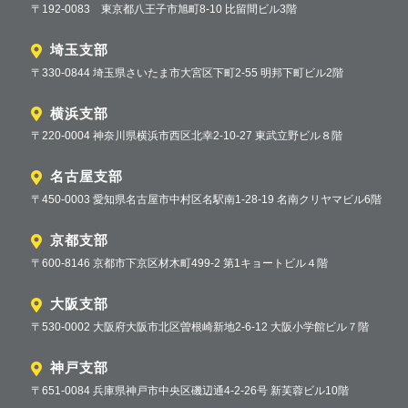
〒192-0083 東京都八王子市旭町8-10 比留間ビル3階
埼玉支部
〒330-0844 埼玉県さいたま市大宮区下町2-55 明邦下町ビル2階
横浜支部
〒220-0004 神奈川県横浜市西区北幸2-10-27 東武立野ビル８階
名古屋支部
〒450-0003 愛知県名古屋市中村区名駅南1-28-19 名南クリヤマビル6階
京都支部
〒600-8146 京都市下京区材木町499-2 第1キョートビル４階
大阪支部
〒530-0002 大阪府大阪市北区曽根崎新地2-6-12 大阪小学館ビル７階
神戸支部
〒651-0084 兵庫県神戸市中央区磯辺通4-2-26号 新芙蓉ビル10階