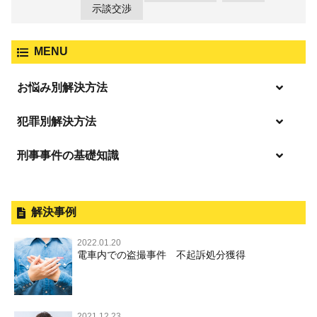
示談交渉
MENU
お悩み別解決方法
「逮捕」について適切に知ることで不安や悩みを解消する
犯罪別解決方法
起訴後、前科がつくのを避けるためにすべき行動とは
刑事事件の基礎知識
事件別－暴力事件
逮捕されたら
暴力事件 TOP
刑事事件と民事事件の違い
事件別－性犯罪
釈放してほしい
暴行・傷害
外国人事件の手続きと特色
解決事例
性犯罪 TOP
事件別－財産犯
逮捕後、早急な釈放・保釈を望むときにすべきこと
殺人
刑事裁判の概要・手続
2022.01.20
痴漢
無実・無罪の証明をしたい
財産犯 TOP
電車内での盗撮事件 不起訴処分獲得
事件別－薬物事件
過失致死・過失傷害
公務員の逮捕・刑事事件
盗撮，のぞき
被害者との示談を円満に進めるためには
窃盗罪
薬物事件 TOP
事件別－交通違反・交通事故
脅迫・強要
控訴・上告
不同意わいせつ（旧：強制わいせつ，準強制わいせつ），
執行猶予判決を得るためにすべきこと
強盗罪
覚せい剤
監護者わいせつ
逮捕・監禁
国選弁護士と私選弁護士の違い
2021.12.23