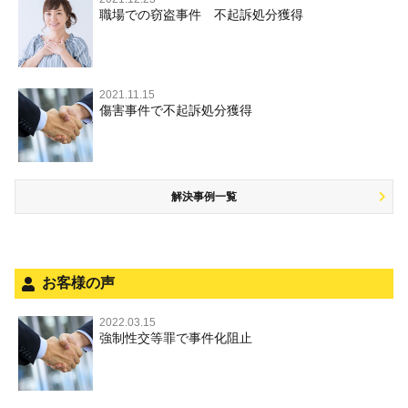
交通違反・交通事故 TOP
その他
刑事事件で被疑者を不起訴処分にするには
職場での窃盗事件 不起訴処分獲得
詐欺罪
大麻
不同意性交等・監護者性交等
略取・誘拐・人身売買
裁判員裁判
人身事故・死亡事故
その他 TOP
事件を秘密にするためにとるべき行動とは
恐喝罪
麻薬及び向精神薬
淫行・援助交際
器物損壊
司法取引・刑事免責
ひき逃げ・当て逃げ
著作権法違反
被害届・告訴・告発の違いを知り適切に対応するためには
横領・背任
危険ドラッグ
公然わいせつ罪，わいせつ物頒布罪，淫行勧誘罪
2021.11.15
業務妨害
取調べの注意点
無免許運転
傷害事件で不起訴処分獲得
商標法違反
自首・出頭の不安や悩みを解消するためには
盗品売買・譲り受け等
児童ポルノ，リベンジポルノ
公務執行妨害
少年事件の手続と特色
飲酒運転
放火・失火
知的財産と刑事事件
風営法・風適法違反
少年事件の処分
危険運転行為等
犯罪収益移転防止法違反
解決事例一覧
被害者対応
自転車事故
ストーカー事件
被害届・告訴・告発の不安や悩み
ネット犯罪
法人と刑事事件（脱税関係，従業員逮捕，予防法務等）
銃刀法違反
お客様の声
面会・差し入れ
児童虐待・保護責任者遺棄
2022.03.15
強制性交等罪で事件化阻止
文書偽造・偽造文書行使
不正競争防止法