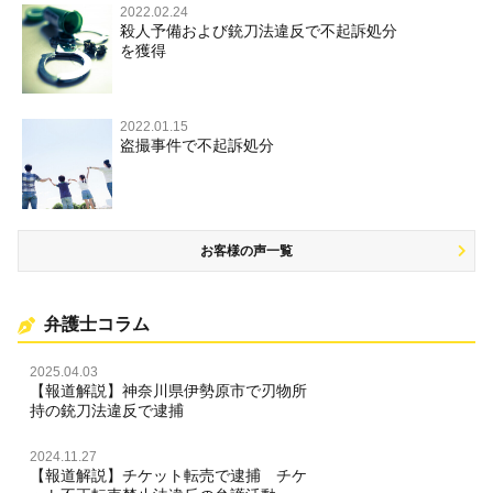
住居侵入等
2022.02.24
殺人予備および銃刀法違反で不起訴処分
名誉毀損・侮辱
を獲得
2022.01.15
盗撮事件で不起訴処分
お客様の声一覧
弁護士コラム
2025.04.03
【報道解説】神奈川県伊勢原市で刃物所
持の銃刀法違反で逮捕
2024.11.27
【報道解説】チケット転売で逮捕 チケ