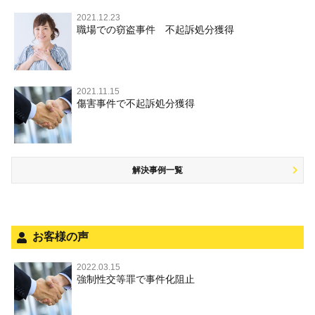
執行猶予判決を得るためにすべきこと
強盗罪
覚せい剤
監護者わいせつ
逮捕・監禁
国選弁護士と私選弁護士の違い
2021.12.23
交通違反・交通事故 TOP
その他
刑事事件で被疑者を不起訴処分にするには
職場での窃盗事件 不起訴処分獲得
詐欺罪
大麻
不同意性交等・監護者性交等
略取・誘拐・人身売買
裁判員裁判
人身事故・死亡事故
その他 TOP
事件を秘密にするためにとるべき行動とは
恐喝罪
麻薬及び向精神薬
淫行・援助交際
器物損壊
司法取引・刑事免責
ひき逃げ・当て逃げ
著作権法違反
被害届・告訴・告発の違いを知り適切に対応するためには
横領・背任
危険ドラッグ
公然わいせつ罪，わいせつ物頒布罪，淫行勧誘罪
2021.11.15
業務妨害
取調べの注意点
無免許運転
傷害事件で不起訴処分獲得
商標法違反
自首・出頭の不安や悩みを解消するためには
盗品売買・譲り受け等
児童ポルノ，リベンジポルノ
公務執行妨害
少年事件の手続と特色
飲酒運転
放火・失火
知的財産と刑事事件
風営法・風適法違反
少年事件の処分
危険運転行為等
犯罪収益移転防止法違反
解決事例一覧
被害者対応
自転車事故
ストーカー事件
被害届・告訴・告発の不安や悩み
ネット犯罪
法人と刑事事件（脱税関係，従業員逮捕，予防法務等）
銃刀法違反
お客様の声
面会・差し入れ
児童虐待・保護責任者遺棄
2022.03.15
強制性交等罪で事件化阻止
文書偽造・偽造文書行使
不正競争防止法