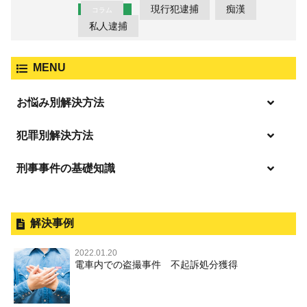
現行犯逮捕
痴漢
コラム
私人逮捕
MENU
お悩み別解決方法
「逮捕」について適切に知ることで不安や悩みを解消する
犯罪別解決方法
起訴後、前科がつくのを避けるためにすべき行動とは
刑事事件の基礎知識
事件別－暴力事件
逮捕されたら
暴力事件 TOP
刑事事件と民事事件の違い
事件別－性犯罪
釈放してほしい
暴行・傷害
外国人事件の手続きと特色
解決事例
性犯罪 TOP
事件別－財産犯
逮捕後、早急な釈放・保釈を望むときにすべきこと
殺人
刑事裁判の概要・手続
2022.01.20
痴漢
無実・無罪の証明をしたい
財産犯 TOP
電車内での盗撮事件 不起訴処分獲得
事件別－薬物事件
過失致死・過失傷害
公務員の逮捕・刑事事件
盗撮，のぞき
被害者との示談を円満に進めるためには
窃盗罪
薬物事件 TOP
事件別－交通違反・交通事故
脅迫・強要
控訴・上告
不同意わいせつ（旧：強制わいせつ，準強制わいせつ），