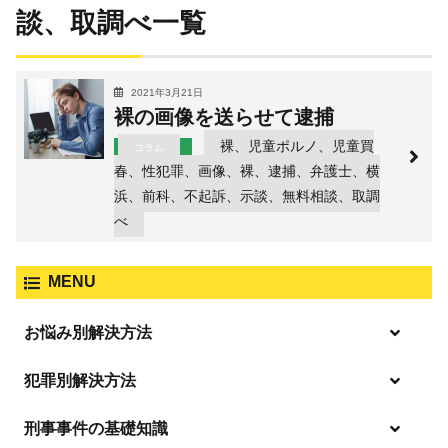
談、取調べ一覧
2021年3月21日
裸の画像を送らせて逮捕
裸、児童ポルノ、児童買
コラム
春、性犯罪、画像、裸、逮捕、弁護士、横
浜、前科、不起訴、示談、無料相談、取調
べ
MENU
お悩み別解決方法
「逮捕」について適切に知ることで不安や悩みを解消する
犯罪別解決方法
起訴後、前科がつくのを避けるためにすべき行動とは
刑事事件の基礎知識
事件別－暴力事件