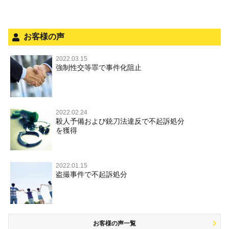
被害届・告訴・告発の不安や悩み
ネット犯罪
法人と刑事事件（脱税関係，従業員逮捕，予防法務等）
銃刀法違反
お客様の声
面会・差し入れ
児童虐待・保護責任者遺棄
2022.03.15
強制性交等罪で事件化阻止
文書偽造・偽造文書行使
不正競争防止法
住居侵入等
2022.02.24
殺人予備および銃刀法違反で不起訴処分
名誉毀損・侮辱
を獲得
2022.01.15
盗撮事件で不起訴処分
お客様の声一覧