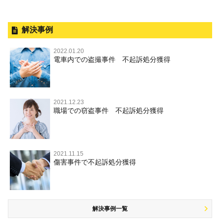
逮捕されたら
暴力事件 TOP
刑事事件と民事事件の違い
事件別－性犯罪
釈放してほしい
暴行・傷害
外国人事件の手続きと特色
解決事例
性犯罪 TOP
事件別－財産犯
逮捕後、早急な釈放・保釈を望むときにすべきこと
殺人
刑事裁判の概要・手続
2022.01.20
痴漢
無実・無罪の証明をしたい
財産犯 TOP
電車内での盗撮事件 不起訴処分獲得
事件別－薬物事件
過失致死・過失傷害
公務員の逮捕・刑事事件
盗撮，のぞき
被害者との示談を円満に進めるためには
窃盗罪
薬物事件 TOP
事件別－交通違反・交通事故
脅迫・強要
控訴・上告
不同意わいせつ（旧：強制わいせつ，準強制わいせつ），
執行猶予判決を得るためにすべきこと
強盗罪
覚せい剤
監護者わいせつ
逮捕・監禁
国選弁護士と私選弁護士の違い
2021.12.23
交通違反・交通事故 TOP
その他
刑事事件で被疑者を不起訴処分にするには
職場での窃盗事件 不起訴処分獲得
詐欺罪
大麻
不同意性交等・監護者性交等
略取・誘拐・人身売買
裁判員裁判
人身事故・死亡事故
その他 TOP
事件を秘密にするためにとるべき行動とは
恐喝罪
麻薬及び向精神薬
淫行・援助交際
器物損壊
司法取引・刑事免責
ひき逃げ・当て逃げ
著作権法違反
被害届・告訴・告発の違いを知り適切に対応するためには
横領・背任
危険ドラッグ
公然わいせつ罪，わいせつ物頒布罪，淫行勧誘罪
2021.11.15
業務妨害
取調べの注意点
無免許運転
傷害事件で不起訴処分獲得
商標法違反
自首・出頭の不安や悩みを解消するためには
盗品売買・譲り受け等
児童ポルノ，リベンジポルノ
公務執行妨害
少年事件の手続と特色
飲酒運転
放火・失火
知的財産と刑事事件
風営法・風適法違反
少年事件の処分
危険運転行為等
犯罪収益移転防止法違反
解決事例一覧
被害者対応
自転車事故
ストーカー事件