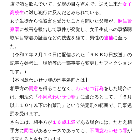
店で酒を飲んでいて、父親の目を盗んで、迎えに来た
女子
高校生
に対し犯行に及んだとみられている。
女子生徒から性被害を受けたことを聞いた父親が、
麻生警
察署
に被害を報告して事件が発覚し、女子生徒への事情聴
取や目撃者の証言などの捜査を経て、男性の
逮捕
に至っ
た。
（令和７年２月１０日に配信された「ＲＫＢ毎日放送」の
記事を参考に、場所等の一部事実を変更したフィクション
です。）
【不同意わいせつ罪の刑事処罰とは】
相手方の
同意
を得ることなく、
わいせつ行為
をした場合に
は、刑法の「
不同意わいせつ罪
」に当たるとして、「６月
以上１０年以下の拘禁刑」という法定刑の範囲で、刑事処
罰を受けます。
さらには、相手方が
１６歳未満
である場合には、たとえ相
手方に
同意
があるケースであっても、
不同意わいせつ罪
が
成立するとされています。