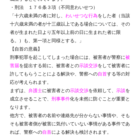
・刑法 １７６条３項（不同意わいせつ）
「十六歳未満の者に対し、
わいせつな行為
をした者（当該
十六歳未満の者が十三歳以上である場合については、その
者が生まれた日より五年以上前の日に生まれた者に限
る。）も、第一項と同様とする。」
【自首の意義】
刑事犯罪を起こしてしまった場合には、被害者が警察に
被
害届
を提出する前に、被害者との
示談交渉
をして被害者に
許してもらうことによる解決や、警察への
自首
する等の対
応が考えられます。
まずは、
弁護士
に被害者との
示談交渉
を依頼して、
示談
を
成立させることで、
刑事事件
化を未然に防ぐことが重要と
なります。
他方で、被害者の名前や連絡先が分からない事情や、そも
そも被害者側が被害に気付いていない事情がある事件であ
れば、警察への
自首
による解決も検討されます。