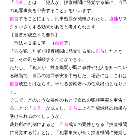
「
自首
」とは、「犯人が、捜査機関に発覚する前に、自己
の犯罪事実を申告すること」をいいます。
自首
することにより、刑事処罰が減軽されたり、
逮捕
リス
クを小さくする効果があると考えられます。
【自首が成立する要件】
・刑法４２条１項 （
自首
等）
「罪を犯した者が捜査機関に発覚する前に
自首
したとき
は、その刑を減軽することができる。」
ただし、「犯人が、捜査機関が既に事件や犯人を知ってい
る段階で、自己の犯罪事実を申告した」場合には、これは
自首
成立とはならず、単なる警察署への任意出頭となりま
す。
そこで、どのような要件のもとで自己の犯罪事実を申告す
ることで「
自首
」が成立し、
自首
による刑罰減軽の効果を
受けられるのでしょうか。
裁判所の判例によると、
自首
成立の要件となる「捜査機関
に発覚する前」とは、「犯罪事実が全く捜査機関に発覚し