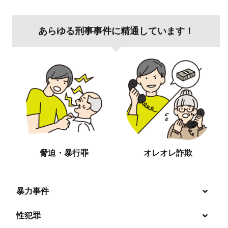
あらゆる刑事事件に精通しています！
脅迫・暴行罪
オレオレ詐欺
暴力事件
性犯罪
暴行・傷害