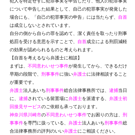
犯人を特定せずに犯罪事実を申告したり、他人の犯罪事実
について申告した結果として、自己の犯罪事実が発覚した
場合にも、「自己の犯罪事実の申告」には当たらず、
自首
は成立しないとされています。
自分の側から自らの罪を認めて、潔く責任を取ったり刑事
処罰を受ける意思を示すことで、
自首
成立による刑罰減軽
の効果が認められるものと考えられます。
【自首を考えるなら弁護士に相談】
まずは、
不同意わいせつ事件
が発生してから、できるだけ
早期の段階で、
刑事事件
に強い
弁護士
に法律相談すること
が重要です。
弁護士
法人あいち
刑事事件
総合法律事務所では、
逮捕
当日
に、
逮捕
されている留置場に
弁護士
を派遣する、
弁護士初
回接見サービス
のご依頼も承っております。
神奈川県川崎市
の
不同意わいせつ事件
でお困りの方は、
刑
事事件
を専門に扱っている、
弁護士
法人あいち
刑事事件
総
合法律事務所の評判のいい
弁護士
にご相談ください。