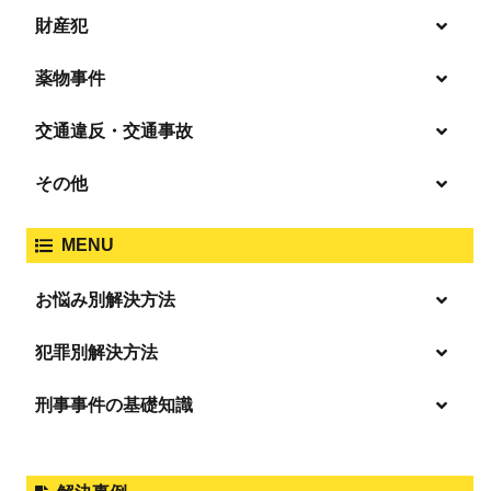
財産犯
痴漢
殺人
薬物事件
窃盗
盗撮・のぞき
交通違反・交通事故
覚せい剤
過失致死傷・過失傷害
強盗
その他
人身事故・死亡事故
強制わいせつ、準強制わいせつ
大麻取締法違反
MENU
脅迫・強要
著作権法違反
詐欺
ひき逃げ・当て逃げ
お悩み別解決方法
強姦・準強姦
麻薬及び向精神薬
逮捕・監禁
商標法違反
恐喝
「逮捕」について適切に知ることで不安や悩みを解消する
犯罪別解決方法
無免許運転
起訴後、前科がつくのを避けるためにすべき行動とは
淫行・援助交際
刑事事件の基礎知識
事件別－暴力事件
危険ドラッグ
逮捕されたら
略取・誘拐・人身売買
放火・失火
横領 背任
暴力事件 TOP
刑事事件と民事事件の違い
事件別－性犯罪
飲酒運転
釈放してほしい
公然わいせつ，わいせつ物頒布，淫