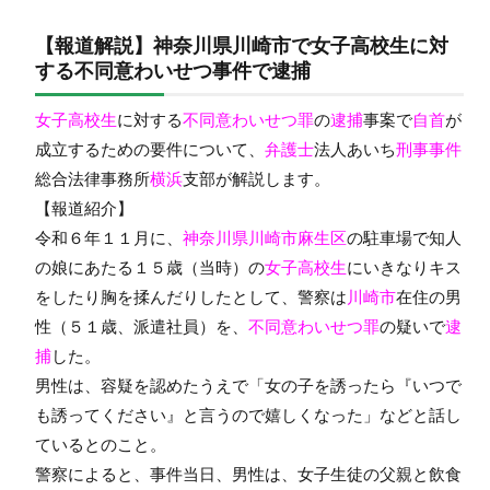
【報道解説】神奈川県川崎市で女子高校生に対
する不同意わいせつ事件で逮捕
女子高校生
に対する
不同意わいせつ罪
の
逮捕
事案で
自首
が
成立するための要件について、
弁護士
法人あいち
刑事事件
総合法律事務所
横浜
支部が解説します。
【報道紹介】
令和６年１１月に、
神奈川県川崎市麻生区
の駐車場で知人
の娘にあたる１５歳（当時）の
女子高校生
にいきなりキス
をしたり胸を揉んだりしたとして、警察は
川崎市
在住の男
性（５１歳、派遣社員）を、
不同意わいせつ罪
の疑いで
逮
捕
した。
男性は、容疑を認めたうえで「女の子を誘ったら『いつで
も誘ってください』と言うので嬉しくなった」などと話し
ているとのこと。
警察によると、事件当日、男性は、女子生徒の父親と飲食