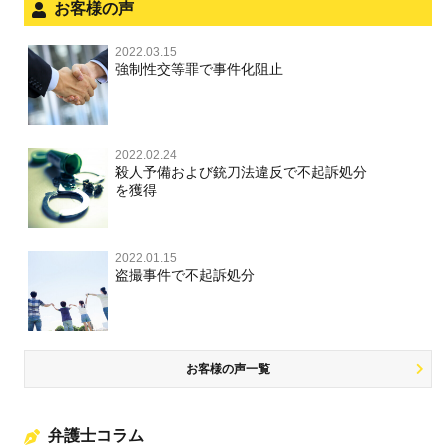
お客様の声
銃刀法違反
面会・差し入れ
児童虐待・保護責任者遺棄
2022.03.15
文書偽造・偽造文書行使
強制性交等罪で事件化阻止
文書偽造・偽造文書行使
不正競争防止法
不正競争防止法
2022.02.24
住居侵入等
殺人予備および銃刀法違反で不起訴処分
を獲得
名誉毀損・侮辱
住居侵入等
2022.01.15
盗撮事件で不起訴処分
名誉棄損・侮辱
お客様の声一覧
弁護士コラム