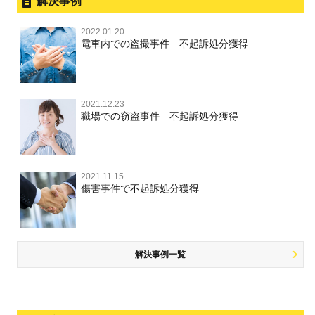
暴行・傷害
外国人事件の手続きと特色
解決事例
行勧誘罪
性犯罪 TOP
事件別－財産犯
逮捕後、早急な釈放・保釈を望むときにすべきこと
器物損壊
犯罪収益移転防止法違反
盗品売買・譲り受け等
殺人
刑事裁判の概要・手続
2022.01.20
痴漢
無実・無罪の証明をしたい
財産犯 TOP
危険運転行為等
電車内での盗撮事件 不起訴処分獲得
事件別－薬物事件
過失致死・過失傷害
児童ポルノ・リベンジポルノ
公務員の逮捕・刑事事件
盗撮，のぞき
被害者との示談を円満に進めるためには
窃盗罪
薬物事件 TOP
業務妨害
ストーカー事件
事件別－交通違反・交通事故
脅迫・強要
控訴・上告
不同意わいせつ（旧：強制わいせつ，準強制わいせつ），
執行猶予判決を得るためにすべきこと
強盗罪
覚せい剤
自転車事故
監護者わいせつ
逮捕・監禁
2021.12.23
国選弁護士と私選弁護士の違い
交通違反・交通事故 TOP
その他
刑事事件で被疑者を不起訴処分にするには
職場での窃盗事件 不起訴処分獲得
詐欺罪
大麻
不同意性交等・監護者性交等
略取・誘拐・人身売買
裁判員裁判
人身事故・死亡事故
公務執行妨害
ネット犯罪
その他 TOP
事件を秘密にするためにとるべき行動とは
恐喝罪
麻薬及び向精神薬
淫行・援助交際
器物損壊
司法取引・刑事免責
ひき逃げ・当て逃げ
著作権法違反
被害届・告訴・告発の違いを知り適切に対応するためには
横領・背任
2021.11.15
危険ドラッグ
公然わいせつ罪，わいせつ物頒布罪，淫行勧誘罪
業務妨害
取調べの注意点
無免許運転
傷害事件で不起訴処分獲得
銃刀法違反
商標法違反
自首・出頭の不安や悩みを解消するためには
盗品売買・譲り受け等
児童ポルノ，リベンジポルノ
公務執行妨害
少年事件の手続と特色
飲酒運転
放火・失火
知的財産と刑事事件
風営法・風適法違反
少年事件の処分
危険運転行為等
犯罪収益移転防止法違反
風営法・風適法違反
解決事例一覧
被害者対応
自転車事故
ストーカー事件
被害届・告訴・告発の不安や悩み
ネット犯罪
児童虐待・保護責任者遺棄
法人と刑事事件（脱税関係，従業員逮捕，予防法務等）