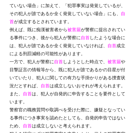
ていない場合」に加えて、「犯罪事実は発覚しているが、
その犯人が誰であるか全く発覚していない場合」にも、
自
首
が成立するとされています。
例えば、既に痴漢被害者から
被害届
が警察に提出されてい
る事件につき、後から犯人が警察に
自首
したような場合に
は、犯人が誰であるか全く発覚していなければ、
自首
成立
による刑罰減軽の可能性があります。
一方で、犯人が警察に
自首
しようとした時点で、
被害届
や
目撃証言の情報等から、既に犯人が誰であるかの目星が付
いていたり、犯人に関しての有力な手掛かりがある捜査状
況だとすれば、
自首
は成立しないおそれが考えられます。
また、
自首
は、犯人が自発的に申告することを要件として
います。
警察官の職務質問や取調べを受けた際に、嫌疑となってい
る事件につき事実を認めたとしても、自発的申告ではない
ため、
自首
は成立しないと考えられます。