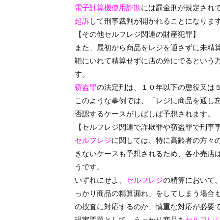
電子計算機使用詐欺
には罰金刑が規定され
起訴
して刑事裁判が開かれることになりま
【その他セルフレジ関連の財産犯罪】
また、最初から商品をレジを通さずに未精
鞄にいれて精算せずに店の外にでるという
す。
窃盗罪
の法定刑は、１０年以下の懲役又は
このような事例では、「レジに商品を通し
否認するケースがしばしば予想されます。
【セルフレジ関連で詐欺罪や窃盗罪で刑事
セルフレジ
に関しては、特に高齢者の方々
きないケースも予想されるため、各小売店
うです。
いずれにせよ、
セルフレジ
の精算において
っかり商品の精算漏れ」をしてしまう場合
の捜査に対応するのか、慎重な対応が必要
現実問題として、うっかり商品を
セルフレ