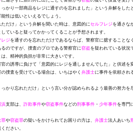
うっかり一部商品をレジに通すのを忘れました」という弁解をした
可能性は低いといえるでしょう。
れただけ」という弁解を聞いた時は、意図的に
セルフレジ
を通さな
としていると疑ってかかってくることが予想されます。
フレジ
を通すのを忘れただけであるならば、警察官に臆することな
あるのですが、捜査のプロである警察官に
窃盗
を疑われている状況
とは、精神的負担が非常に大きいです。
察官の誘導に負けて「意図的にレジを通しませんでした」と供述を
察の捜査を受けている場合は、いちはやく
弁護士
に事件を依頼され
うっかり忘れただけ」という言い分が認められるよう最善の努力を
横浜
支部は、
詐欺事件
や
窃盗事件
などの
刑事事件
・
少年事件
を専門
欺罪
や
窃盗罪
の疑いをかけられてお困りの方は、
弁護士
法人あいち
談ください。