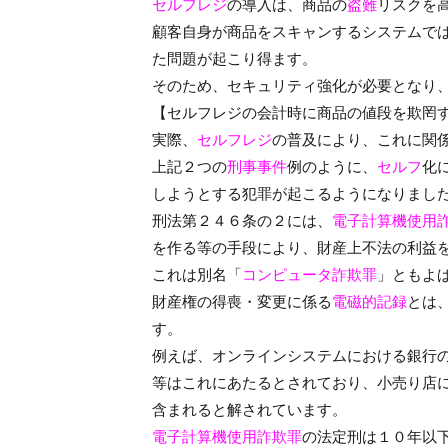
セルフレジ
の導入は、商品の
盗難
リスクを
顧客自身が商品をスキャンするシステムで
た問題が起こり得ます。
そのため、セキュリティ強化が必要となり
【セルフレジの会計時に商品の値段を欺罔
実際、
セルフレジ
の普及により、これに関
上記２つの
刑事事件
例のように、
セルフ
化
しようとする犯罪が起こるようになりまし
刑法第２４６条の２には、
電子計算機使用
を作る等の手段により、財産上不法の利益
これは別名「
コンピュータ詐欺罪
」ともよ
財産権の得喪・変更に係る
電磁的記録
とは
す。
例えば、オンラインシステムにおける銀行
等はこれにあたるとされており、小売り店
含まれると解されています。
電子計算機使用詐欺罪
の法定刑は１０年以