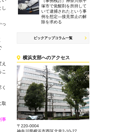
（事例検討）神奈川県平
塚市で覚醒剤を所持して
とし
いて逮捕されたという事
例を想定―接見禁止の解
除を求める
かっ
ピックアップコラム一覧
く
で
横浜支部へのアクセス
変え
るこ
尽く
に取
刑事
〒220-0004
神奈川県横浜市西区北幸2-10-27