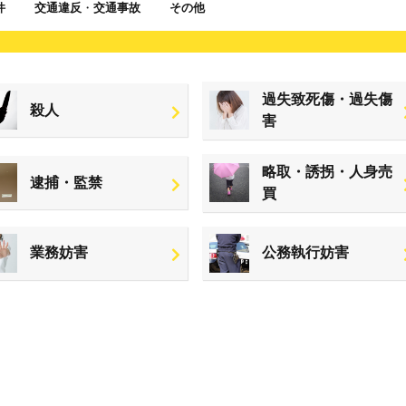
件
交通違反
・
交通事故
その他
過失致死傷・過失傷
殺人
害
略取・誘拐・人身売
逮捕・監禁
買
業務妨害
公務執行妨害