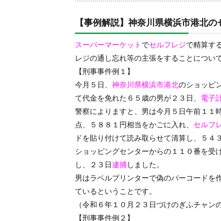
【事例解説】神奈川県横浜市港北の
スーパーマーケット
で
セルフレジ
で精算す
レジの通し忘れ等の主張をすることについ
【刑事事件例１】
今月５日、
神奈川県横浜市港北
のショッピ
て代金を免れた６５歳の男が２３日、
電子
警察によりますと、男は今月５日午前１１
点、５８８１円相当をかごに入れ、
セルフ
ドを貼り付けて読み取らせて清算し、５４
ショッピングセンターからの１１０番を受
し、２３日
逮捕
しました。
男はラベルプリンターで偽のバーコードを
ているということです。
（令和６年１０月２３日づけのぎふチャン
【刑事事件例２】