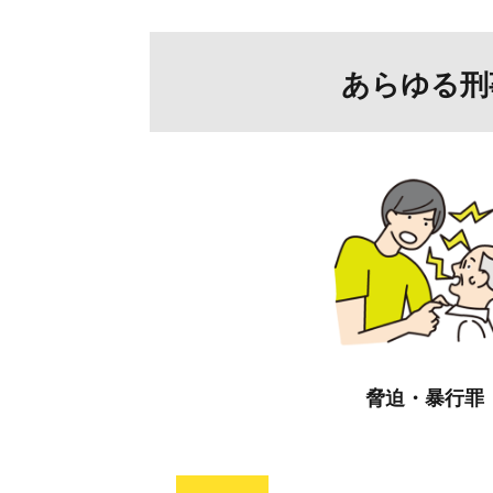
あらゆる刑
脅迫・暴行罪