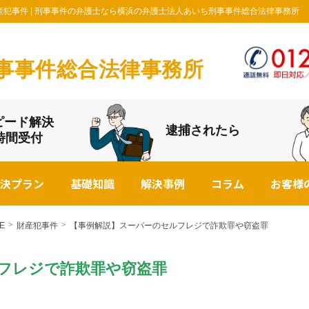
産犯事件 | 刑事事件の弁護士なら横浜の弁護士法人あいち刑事事件総合法律事務所
事事件総合法律事務所
ピード解決
逮捕されたら
4時間受付
決プラン
基礎知識
解決事例
コラム
お客様
E
財産犯事件
【事例解説】スーパーのセルフレジで詐欺罪や窃盗罪
フレジで詐欺罪や窃盗罪