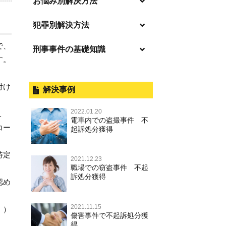
お悩み別解決方法
「逮捕」について適切に知ること
犯罪別解決方法
で不安や悩みを解消する
で、
刑事事件の基礎知識
事件別－暴力事件
起訴後、前科がつくのを避けるた
す。
めにすべき行動とは
暴力事件 TOP
刑事事件と民事事件の違い
事件別－性犯罪
逮捕されたら
付け
暴行・傷害
外国人事件の手続きと特色
解決事例
性犯罪 TOP
事件別－財産犯
釈放してほしい
殺人
刑事裁判の概要・手続
2022.01.20
痴漢
１
財産犯 TOP
逮捕後、早急な釈放・保釈を望む
電車内での盗撮事件 不
事件別－薬物事件
過失致死・過失傷害
公務員の逮捕・刑事事件
コー
ときにすべきこと
起訴処分獲得
盗撮，のぞき
窃盗罪
薬物事件 TOP
事件別－交通違反・交通事故
脅迫・強要
控訴・上告
無実・無罪の証明をしたい
不同意わいせつ（旧：強制わいせ
特定
強盗罪
2021.12.23
覚せい剤
つ，準強制わいせつ），監護者わ
逮捕・監禁
国選弁護士と私選弁護士の違い
交通違反・交通事故 TOP
被害者との示談を円満に進めるた
その他
職場での窃盗事件 不起
いせつ
詐欺罪
めには
訴処分獲得
大麻
認め
略取・誘拐・人身売買
裁判員裁判
人身事故・死亡事故
その他 TOP
不同意性交等・監護者性交等
恐喝罪
執行猶予判決を得るためにすべき
麻薬及び向精神薬
器物損壊
司法取引・刑事免責
ひき逃げ・当て逃げ
こと
2021.11.15
著作権法違反
淫行・援助交際
。）
横領・背任
傷害事件で不起訴処分獲
危険ドラッグ
業務妨害
取調べの注意点
無免許運転
得
刑事事件で被疑者を不起訴処分に