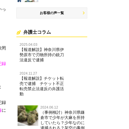
いっ
お客様の声一覧
弁護士コラム
2025.04.03
欺罔
【報道解説】神奈川県伊
勢原市で刃物所持の銃刀
法違反で逮捕
記録
2024.11.27
【報道解説】チケット転
売で逮捕 チケット不正
ま
転売禁止法違反の弁護活
動
記録
2024.06.12
録
に
（事例検討）神奈川県鎌
倉市で少年が大麻を所持
していたら？少年なのに
逮捕される？架空の事例