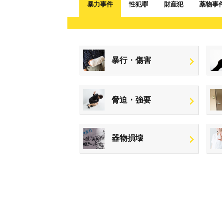
暴力事件
性犯罪
財産犯
薬物事
暴行・傷害
脅迫・強要
器物損壊