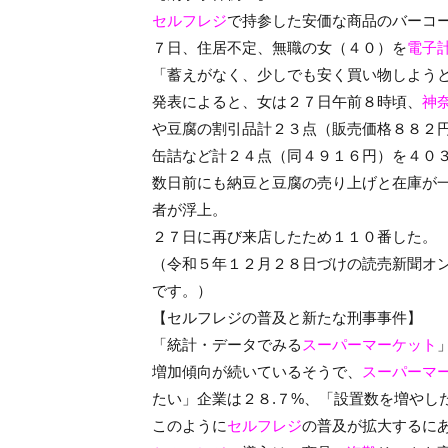
セルフレジ
で持参した安価な商品のバーコ
７日、住居不定、無職の女（４０）を
電子
「蓄えがなく、少しでも安く買い物しよう
発表によると、女は２７日午前８時頃、
神
や豆腐の割引品計２３点（販売価格８８２
缶詰など計２４点（同４９１６円）を４０
数日前にも納豆と豆腐の売り上げと在庫が
者が浮上。
２７日に再び来店したため１１０番した。
（令和５年１２月２８日づけの読売新聞オ
です。）
【セルフレジの普及と新たな刑事事件】
「統計・データでみる
スーパーマーケット
増加傾向が続いているそうで、
スーパーマ
たい」企業は２８.７%、「設置数を増やし
このように
セルフレジ
の普及が拡大するに