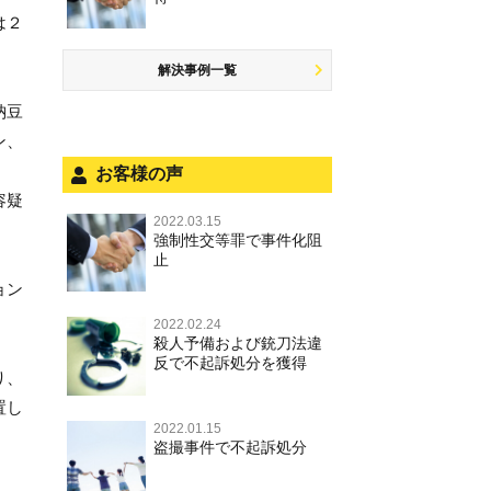
商標法違反
公然わいせつ罪，わいせつ物頒布
盗品売買・譲り受け等
するには
は２
罪，淫行勧誘罪
公務執行妨害
少年事件の手続と特色
飲酒運転
放火・失火
知的財産と刑事事件
事件を秘密にするためにとるべき
児童ポルノ，リベンジポルノ
少年事件の処分
危険運転行為等
解決事例一覧
犯罪収益移転防止法違反
行動とは
風営法・風適法違反
被害者対応
自転車事故
納豆
ストーカー事件
被害届・告訴・告発の違いを知り
ン、
適切に対応するためには
被害届・告訴・告発の不安や悩み
ネット犯罪
お客様の声
自首・出頭の不安や悩みを解消す
法人と刑事事件（脱税関係，従業
容疑
銃刀法違反
るためには
員逮捕，予防法務等）
2022.03.15
強制性交等罪で事件化阻
児童虐待・保護責任者遺棄
面会・差し入れ
止
文書偽造・偽造文書行使
ョン
不正競争防止法
2022.02.24
殺人予備および銃刀法違
反で不起訴処分を獲得
住居侵入等
り、
名誉毀損・侮辱
置し
2022.01.15
盗撮事件で不起訴処分