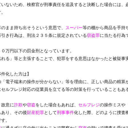
ていないため、検察官が刑事責任を追及すると決断した場合には、
す。
算のまま持ち出そうという意思で、
スーパー
等の棚から商品を手持
万引き行為は、刑法２３５条に規定されている
窃盗罪
に当たる行為
５０万円以下の罰金刑となっています。
忘れる」等と主張することで、犯罪をする意思はなかったと被疑事
事件化した方は】
の「電子端末の操作が分からない」等を理由に、正しい商品の精算
はセルフレジ対応の従業員を立てる等の対策を行っていることもあ
、故意に
詐欺
や
窃盗
をした場合もあれば、
セルフレジ
の操作ミスや
もあり、その後
財産犯罪
として
刑事事件
化した際、どのように捜査
です。
ジ
に通さずに店の外に出たことで警察から
窃盗
の疑いで捜査を受け