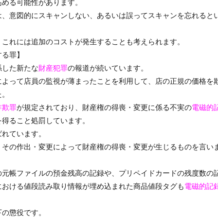
高める可能性があります。
は、意図的にスキャンしない、あるいは誤ってスキャンを忘れると
、これには追加のコストが発生することも考えられます。
する罪】
係した新たな
財産犯罪
の報道が続いています。
によって店員の監視が薄まったことを利用して、店の正規の価格を
た。
詐欺罪
が規定されており、財産権の得喪・変更に係る不実の
電磁的
を得ること処罰しています。
ばれています。
、その作出・変更によって財産権の得喪・変更が生じるものを言い
の元帳ファイルの預金残高の記録や、プリペイドカードの残度数の
における値段読み取り情報が埋め込まれた商品値段タグも
電磁的記
下の懲役です。