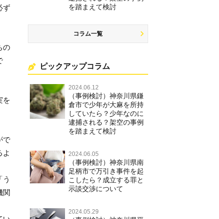
を踏まえて検討
必ず
コラム一覧
ちの
で
ピックアップコラム
2024.06.12
（事例検討）神奈川県鎌
実を
倉市で少年が大麻を所持
していたら？少年なのに
逮捕される？架空の事例
を踏まえて検討
がで
るよ
2024.06.05
（事例検討）神奈川県南
足柄市で万引き事件を起
「う
こしたら？成立する罪と
示談交渉について
機関
2024.05.29
てい