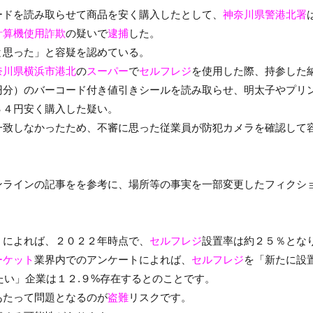
ードを読み取らせて商品を安く購入したとして、
神奈川県警港北署
計算機使用詐欺
の疑いで
逮捕
した。
と思った」と容疑を認めている。
奈川県横浜市港北
の
スーパー
で
セルフレジ
を使用した際、持参した
円分）のバーコード付き値引きシールを読み取らせ、明太子やプリ
３４円安く購入した疑い。
一致しなかったため、不審に思った従業員が防犯カメラを確認して
ンラインの記事をを参考に、場所等の事実を一部変更したフィクシ
」によれば、２０２２年時点で、
セルフレジ
設置率は約２５％とな
ーケット
業界内でのアンケートによれば、
セルフレジ
を「新たに設
たい」企業は１２.９%存在するとのことです。
あたって問題となるのが
盗難
リスクです。