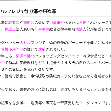
セルフレジで詐欺罪や窃盗罪
る際に
詐欺罪
や
窃盗罪
の疑いで
刑事事件
化または
逮捕
されたケース
て、
弁護士
法人あいち
刑事事件
総合法律事務所
横浜
支部が解説しま
ングセンターの
セルフレジ
で、偽の自作のバーコードを商品に貼り
計算機使用詐欺
の疑いで
逮捕
されました。
時半ごろ、
横浜市港北
のショッピングセンターで、冷凍食品など１
レジ
で商品に炭酸飲料など１１点分の４４８円の自作のニセのバー
３３円の支払いを免れた疑いです。
け、警察で捜査し、事情聴取や防犯カメラの映像などから容疑者を
作っており、警察の調べに対し男は「間違いありません」と容疑を
の記事をを参考に、場所等の事実を一部変更したフィクションです