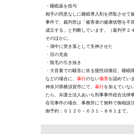
・睡眠薬を投与
相手の同意なしに睡眠導入剤を摂取させて
事件で、裁判所は「被害者の健康状態を不
成立する」と判断しています。（最判平２
そのほかに、
・湖中に突き落として失神させた
・目の充血
・陰毛の引き抜き
・大音量での騒音に依る慢性頭痛症、睡眠
などの場合に、
暴行
のない
傷害
を認めてい
神奈川県横須賀市にて、
暴行
を加えていな
たら、弁護士法人あいち刑事事件総合法律
在宅事件の場合、事務所にて無料で御相談
御予約：０１２０－６３１－８８１まで。