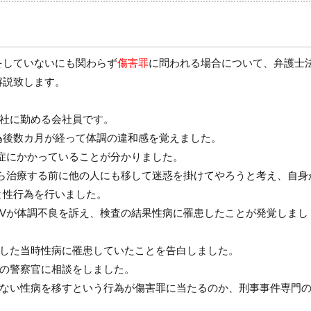
をしていないにも関わらず
傷害罪
に問われる場合について、弁護士
解説致します。
会社に勤める会社員です。
為後数カ月が経って体調の違和感を覚えました。
症にかかっていることが分かりました。
から治療する前に他の人にも移して迷惑を掛けてやろうと考え、自身
と性行為を行いました。
Vが体調不良を訴え、検査の結果性病に罹患したことが発覚しまし
をした当時性病に罹患していたことを告白しました。
署の警察官に相談をしました。
ない性病を移すという行為が傷害罪に当たるのか、刑事事件専門