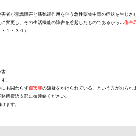
被害者が意識障害と筋弛緩作用を伴う急性薬物中毒の症状を生じさ
良に変更し、その生活機能の障害を惹起したものであるから…
傷害
４・１・３０）
障害
ます。
いにも関わらず
傷害罪
の嫌疑をかけられている、という方がおられ
事務所横浜支部に御連絡ください。
頂けます。