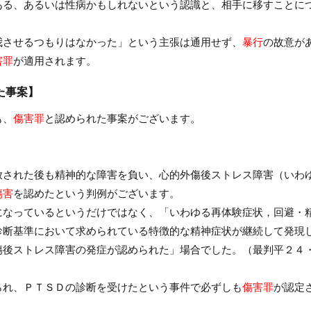
ある、あるいは性病かもしれないという認識と、相手に移すことに
我させるつもりはなかった」という主張は通用せず、
暴行
の故意が
害罪
が適用されます。
た事案】
も、
傷害罪
と認められた事案がございます。
放された後も精神的な障害を負い、心的外傷後ストレス障害（いわ
傷害
を認めたという判例がございます。
になっているというだけではなく、「いわゆる再体験症状，回避・
診断基準において求められている特徴的な精神症状が継続して発現
傷後ストレス障害の発症が認められた」場合でした。（最判平２４
られ、ＰＴＳＤの診断を受けたという事件で必ずしも
傷害罪
が認定