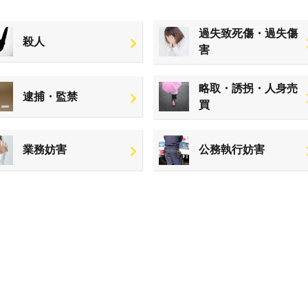
過失致死傷・過失傷
殺人
害
略取・誘拐・人身売
逮捕・監禁
買
業務妨害
公務執行妨害