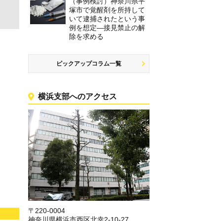
（事例検討）神奈川県平
塚市で覚醒剤を所持して
いて逮捕されたという事
例を想定―接見禁止の解
除を求める
ピックアップコラム一覧
横浜支部へのアクセス
〒220-0004
神奈川県横浜市西区北幸2-10-27