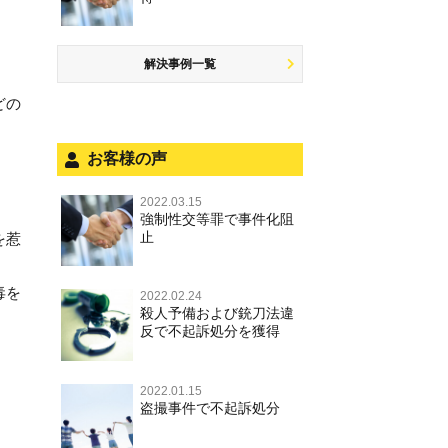
商標法違反
公然わいせつ罪，わいせつ物頒布
盗品売買・譲り受け等
するには
罪，淫行勧誘罪
公務執行妨害
少年事件の手続と特色
飲酒運転
放火・失火
知的財産と刑事事件
事件を秘密にするためにとるべき
児童ポルノ，リベンジポルノ
少年事件の処分
危険運転行為等
解決事例一覧
犯罪収益移転防止法違反
行動とは
風営法・風適法違反
被害者対応
自転車事故
どの
ストーカー事件
被害届・告訴・告発の違いを知り
適切に対応するためには
被害届・告訴・告発の不安や悩み
ネット犯罪
お客様の声
自首・出頭の不安や悩みを解消す
法人と刑事事件（脱税関係，従業
銃刀法違反
るためには
員逮捕，予防法務等）
2022.03.15
強制性交等罪で事件化阻
児童虐待・保護責任者遺棄
面会・差し入れ
止
を惹
文書偽造・偽造文書行使
毒を
不正競争防止法
2022.02.24
殺人予備および銃刀法違
反で不起訴処分を獲得
住居侵入等
名誉毀損・侮辱
2022.01.15
に
盗撮事件で不起訴処分