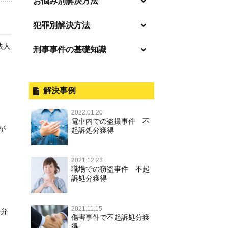
お悩み別解決方法
「逮捕」について適切に知ること
犯罪別解決方法
で不安や悩みを解消する
法人
刑事事件の基礎知識
事件別－暴力事件
起訴後、前科がつくのを避けるた
めにすべき行動とは
暴力事件 TOP
刑事事件と民事事件の違い
事件別－性犯罪
逮捕されたら
暴行・傷害
外国人事件の手続きと特色
解決事例
性犯罪 TOP
事件別－財産犯
釈放してほしい
殺人
刑事裁判の概要・手続
2022.01.20
痴漢
財産犯 TOP
逮捕後、早急な釈放・保釈を望む
電車内での盗撮事件 不
事件別－薬物事件
過失致死・過失傷害
公務員の逮捕・刑事事件
が
ときにすべきこと
起訴処分獲得
盗撮，のぞき
窃盗罪
薬物事件 TOP
事件別－交通違反・交通事故
脅迫・強要
控訴・上告
無実・無罪の証明をしたい
不同意わいせつ（旧：強制わいせ
強盗罪
2021.12.23
覚せい剤
つ，準強制わいせつ），監護者わ
逮捕・監禁
国選弁護士と私選弁護士の違い
交通違反・交通事故 TOP
被害者との示談を円満に進めるた
その他
職場での窃盗事件 不起
いせつ
詐欺罪
めには
訴処分獲得
大麻
略取・誘拐・人身売買
裁判員裁判
人身事故・死亡事故
その他 TOP
不同意性交等・監護者性交等
恐喝罪
執行猶予判決を得るためにすべき
麻薬及び向精神薬
器物損壊
司法取引・刑事免責
ひき逃げ・当て逃げ
こと
2021.11.15
著作権法違反
淫行・援助交際
の弁
横領・背任
傷害事件で不起訴処分獲
危険ドラッグ
業務妨害
取調べの注意点
無免許運転
得
刑事事件で被疑者を不起訴処分に