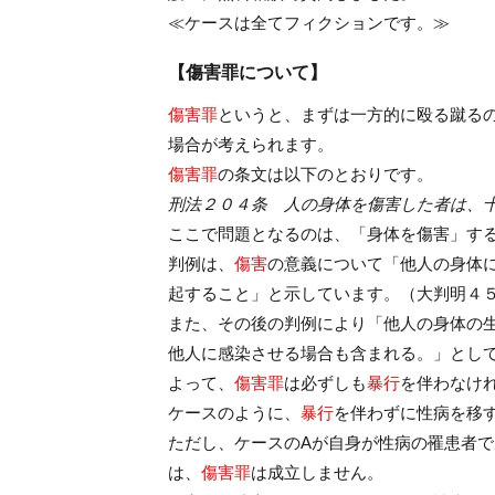
≪ケースは全てフィクションです。≫
【傷害罪について】
傷害罪
というと、まずは一方的に殴る蹴る
場合が考えられます。
傷害罪
の条文は以下のとおりです。
刑法２０４条 人の身体を傷害した者は、
ここで問題となるのは、「身体を傷害」す
判例は、
傷害
の意義について「他人の身体
起すること」と示しています。（大判明４
また、その後の判例により「他人の身体の
他人に感染させる場合も含まれる。」とし
よって、
傷害罪
は必ずしも
暴行
を伴わなけ
ケースのように、
暴行
を伴わずに性病を移
ただし、ケースのAが自身が性病の罹患者
は、
傷害罪
は成立しません。