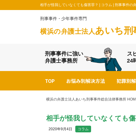
相手が怪我していなくても傷害罪？ | コラム | 刑事事
刑事事件・少年事件専門
あいち刑
横浜の弁護士法人
刑事事件に強い
ス
弁護士事務所
2
TOP
お悩み別解決方法
犯罪別解
横浜の弁護士法人あいち刑事事件総合法律事務所 HOM
相手が怪我していなくても傷
2020年9月4日
コラム