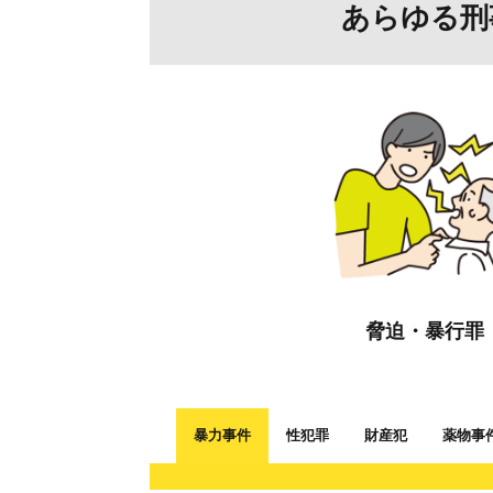
あらゆる刑
脅迫・暴行罪
暴力事件
性犯罪
財産犯
薬物事