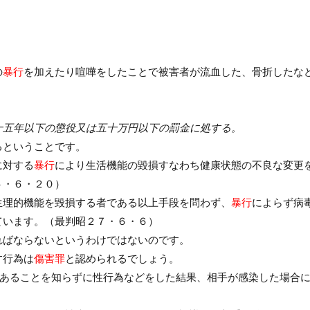
の
暴行
を加えたり喧嘩をしたことで被害者が流血した、骨折したな
十五年以下の懲役又は五十万円以下の罰金に処する。
るということです。
に対する
暴行
により生活機能の毀損すなわち健康状態の不良な変更
５・６・２０）
生理的機能を毀損する者である以上手段を問わず、
暴行
によらず病
ています。（最判昭２７・６・６）
ればならないというわけではないのです。
す行為は
傷害罪
と認められるでしょう。
であることを知らずに性行為などをした結果、相手が感染した場合