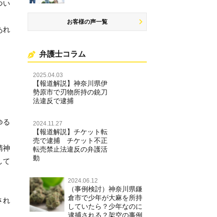
つい
お客様の声一覧
あれ
弁護士コラム
2025.04.03
【報道解説】神奈川県伊
勢原市で刃物所持の銃刀
法違反で逮捕
ゆる
2024.11.27
【報道解説】チケット転
売で逮捕 チケット不正
精神
転売禁止法違反の弁護活
動
して
・
2024.06.12
（事例検討）神奈川県鎌
倉市で少年が大麻を所持
され
していたら？少年なのに
逮捕される？架空の事例