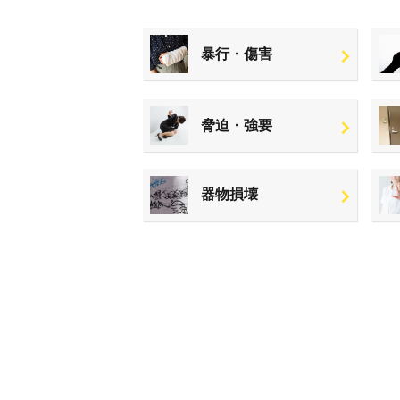
暴行・傷害
脅迫・強要
器物損壊