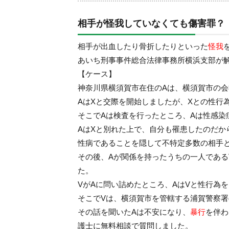
相手が怪我していなくても傷害罪？
相手が出血したり骨折したりといった
怪我
あいち刑事事件総合法律事務所横浜支部が
【ケース】
神奈川県横須賀市在住のAは、横須賀市の
AはXと交際を開始しましたが、Xとの性行
そこでAは検査を行ったところ、Aは性感染
AはXと別れた上で、自分も罹患したのだ
性病であることを隠して不特定多数の相手
その後、Aが関係を持ったうちの一人である
た。
VがAに問い詰めたところ、AはVと性行為
そこでVは、横須賀市を管轄する浦賀警察
その話を聞いたAは不安になり、
暴行
を伴わ
護士に無料相談で質問しました。