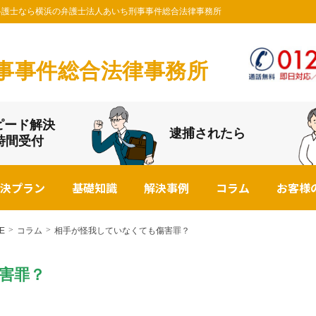
件の弁護士なら横浜の弁護士法人あいち刑事事件総合法律事務所
事事件総合法律事務所
ピード解決
逮捕されたら
4時間受付
決プラン
基礎知識
解決事例
コラム
お客様
E
コラム
相手が怪我していなくても傷害罪？
害罪？