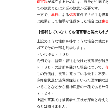
傷害罪
が成立するためには、自身が性病で
ての故意または未必の故意が必要です。
一方で、
暴行
による
傷害
事件で「相手を怪
ば結果として相手が怪我をした場合には
傷
【怪我していなくても傷害罪と認められ
上記のような性病を移すような場合の他に
以下でその一部を列挙します。
・いわゆるＰＴＳＤ
判例では、監禁・脅迫を受けた被害者が解
ＰＴＳＤ）の診断を受けた場合について、
この判例は、被害に遭っている最中に不安
麻痺症状及び過覚醒症状といった医学的な
いることなどから精神疾患の一種である外
７・２４）
上記の事案では被害者の症状が深刻と考え
るとは限りません。