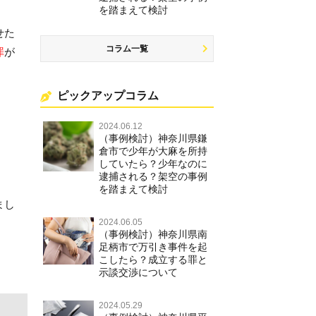
を踏まえて検討
せた
コラム一覧
罪
が
ピックアップコラム
2024.06.12
（事例検討）神奈川県鎌
倉市で少年が大麻を所持
していたら？少年なのに
逮捕される？架空の事例
を踏まえて検討
まし
2024.06.05
（事例検討）神奈川県南
足柄市で万引き事件を起
こしたら？成立する罪と
示談交渉について
2024.05.29