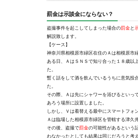
罰金は示談金にならない？
盗撮事件を起こしてしまった場合の
罰金
と
解説致します。
【ケース】
神奈川県相模原市緑区在住のＡは相模原市
ある日、ＡはＳＮＳで知り合った１８歳以
た。
暫く話をして酒を飲んでいるうちに意気投
た。
その際、Ａは先にシャワーを浴びるといっ
あろう場所に設置しました。
しかし、Ｖは着替える最中にスマートフォ
Ａは臨場した相模原市緑区を管轄する津久
その後、盗撮で
罰金
の可能性があるという
わなかったとしても結果は同じだろうと考