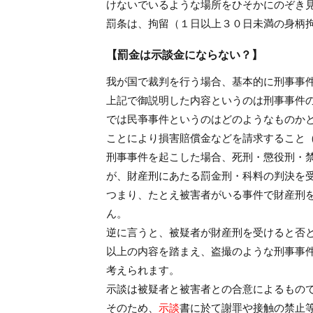
けないでいるような場所をひそかにのぞき
罰条は、拘留（１日以上３０日未満の身柄
【罰金は示談金にならない？】
我が国で裁判を行う場合、基本的に刑事事
上記で御説明した内容というのは刑事事件
では民亊事件というのはどのようなものか
ことにより損害賠償金などを請求すること
刑事事件を起こした場合、死刑・懲役刑・
が、財産刑にあたる罰金刑・科料の判決を
つまり、たとえ被害者がいる事件で財産刑
ん。
逆に言うと、被疑者が財産刑を受けると否
以上の内容を踏まえ、盗撮のような刑事事
考えられます。
示談は被疑者と被害者との合意によるもの
そのため、
示談
書に於て謝罪や接触の禁止