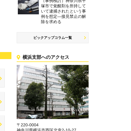
（事例検討）神奈川県平
塚市で覚醒剤を所持して
いて逮捕されたという事
例を想定―接見禁止の解
除を求める
ピックアップコラム一覧
横浜支部へのアクセス
〒220-0004
神奈川県横浜市西区北幸2-10-27