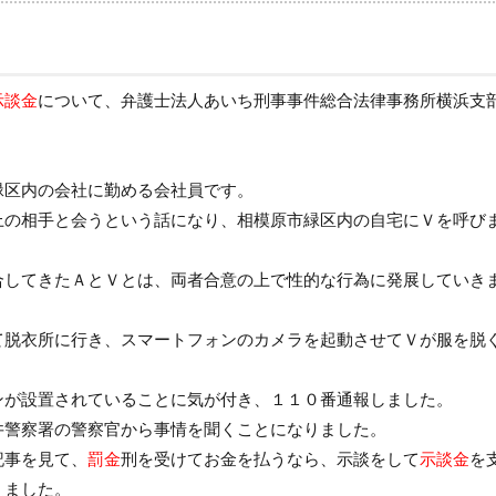
示談金
について、弁護士法人あいち刑事事件総合法律事務所横浜支
緑区内の会社に勤める会社員です。
上の相手と会うという話になり、相模原市緑区内の自宅にＶを呼び
合してきたＡとＶとは、両者合意の上で性的な行為に発展していき
て脱衣所に行き、スマートフォンのカメラを起動させてＶが服を脱
ンが設置されていることに気が付き、１１０番通報しました。
井警察署の警察官から事情を聞くことになりました。
記事を見て、
罰金
刑を受けてお金を払うなら、示談をして
示談金
を
えました。