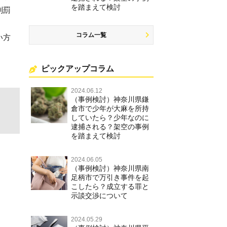
を踏まえて検討
刑罰
コラム一覧
い方
ピックアップコラム
2024.06.12
（事例検討）神奈川県鎌
倉市で少年が大麻を所持
していたら？少年なのに
逮捕される？架空の事例
を踏まえて検討
2024.06.05
（事例検討）神奈川県南
足柄市で万引き事件を起
こしたら？成立する罪と
示談交渉について
2024.05.29