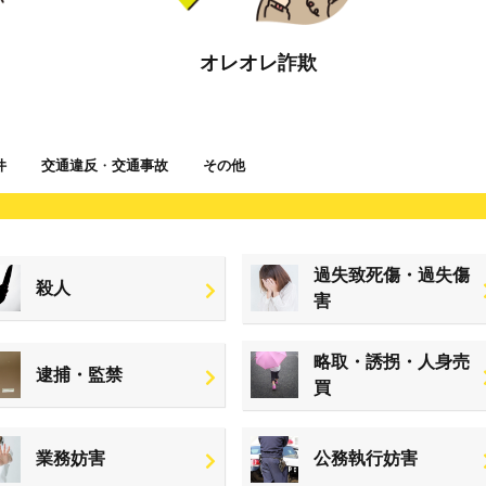
オレオレ詐欺
件
交通違反
・
交通事故
その他
過失致死傷・過失傷
殺人
害
略取・誘拐・人身売
逮捕・監禁
買
業務妨害
公務執行妨害