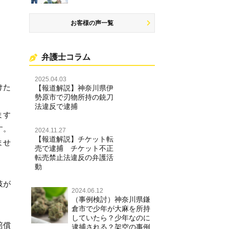
お客様の声一覧
弁護士コラム
2025.04.03
けた
【報道解説】神奈川県伊
勢原市で刃物所持の銃刀
法違反で逮捕
ます
す。
2024.11.27
【報道解説】チケット転
ませ
売で逮捕 チケット不正
転売禁止法違反の弁護活
動
。
肢が
2024.06.12
（事例検討）神奈川県鎌
倉市で少年が大麻を所持
していたら？少年なのに
賠償
逮捕される？架空の事例