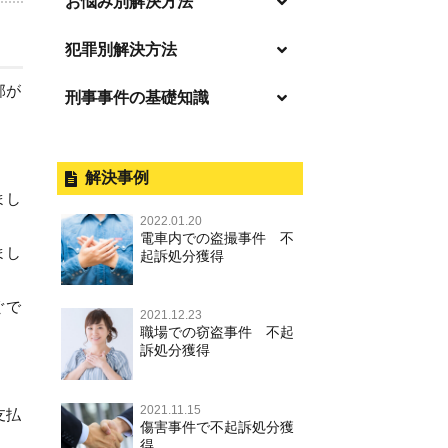
お悩み別解決方法
「逮捕」について適切に知ること
犯罪別解決方法
で不安や悩みを解消する
部が
刑事事件の基礎知識
事件別－暴力事件
起訴後、前科がつくのを避けるた
めにすべき行動とは
暴力事件 TOP
刑事事件と民事事件の違い
事件別－性犯罪
逮捕されたら
暴行・傷害
外国人事件の手続きと特色
解決事例
性犯罪 TOP
事件別－財産犯
釈放してほしい
まし
殺人
刑事裁判の概要・手続
2022.01.20
痴漢
財産犯 TOP
逮捕後、早急な釈放・保釈を望む
電車内での盗撮事件 不
事件別－薬物事件
過失致死・過失傷害
公務員の逮捕・刑事事件
まし
ときにすべきこと
起訴処分獲得
盗撮，のぞき
窃盗罪
薬物事件 TOP
事件別－交通違反・交通事故
脅迫・強要
控訴・上告
無実・無罪の証明をしたい
不同意わいせつ（旧：強制わいせ
ぐで
強盗罪
2021.12.23
覚せい剤
つ，準強制わいせつ），監護者わ
逮捕・監禁
国選弁護士と私選弁護士の違い
交通違反・交通事故 TOP
被害者との示談を円満に進めるた
その他
職場での窃盗事件 不起
いせつ
詐欺罪
めには
訴処分獲得
大麻
略取・誘拐・人身売買
裁判員裁判
人身事故・死亡事故
その他 TOP
不同意性交等・監護者性交等
恐喝罪
執行猶予判決を得るためにすべき
麻薬及び向精神薬
器物損壊
司法取引・刑事免責
ひき逃げ・当て逃げ
こと
2021.11.15
著作権法違反
淫行・援助交際
支払
横領・背任
傷害事件で不起訴処分獲
危険ドラッグ
業務妨害
取調べの注意点
無免許運転
得
刑事事件で被疑者を不起訴処分に