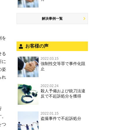
商標法違反
公然わいせつ罪，わいせつ物頒布
盗品売買・譲り受け等
するには
罪，淫行勧誘罪
公務執行妨害
少年事件の手続と特色
飲酒運転
放火・失火
知的財産と刑事事件
事件を秘密にするためにとるべき
児童ポルノ，リベンジポルノ
少年事件の処分
危険運転行為等
解決事例一覧
犯罪収益移転防止法違反
行動とは
風営法・風適法違反
被害者対応
自転車事故
ストーカー事件
被害届・告訴・告発の違いを知り
例を
適切に対応するためには
被害届・告訴・告発の不安や悩み
ネット犯罪
お客様の声
自首・出頭の不安や悩みを解消す
法人と刑事事件（脱税関係，従業
せる
銃刀法違反
るためには
員逮捕，予防法務等）
2022.03.15
所に
強制性交等罪で事件化阻
児童虐待・保護責任者遺棄
面会・差し入れ
止
の姿
文書偽造・偽造文書行使
られ
不正競争防止法
2022.02.24
殺人予備および銃刀法違
反で不起訴処分を獲得
住居侵入等
名誉毀損・侮辱
行
2022.01.15
す。
盗撮事件で不起訴処分
をつ