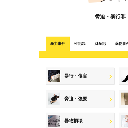
脅迫・暴行罪
暴力事件
性犯罪
財産犯
薬物事
暴行・傷害
脅迫・強要
器物損壊