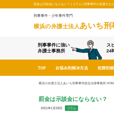
罰金は示談金にならない？ | コラム | 刑事事件の弁護
刑事事件・少年事件専門
あいち刑
横浜の弁護士法人
刑事事件に強い
ス
弁護士事務所
2
TOP
お悩み別解決方法
犯罪別解
横浜の弁護士法人あいち刑事事件総合法律事務所 HOM
罰金は示談金にならない？
2021年1月29日
コラム