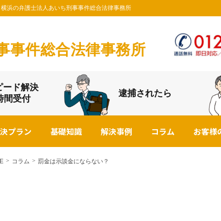
士なら横浜の弁護士法人あいち刑事事件総合法律事務所
事事件総合法律事務所
ピード解決
逮捕されたら
4時間受付
決プラン
基礎知識
解決事例
コラム
お客様
E
コラム
罰金は示談金にならない？