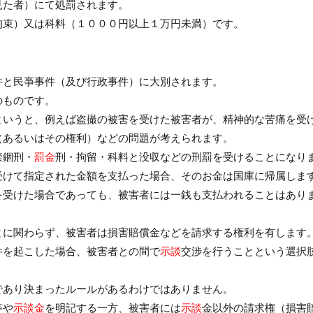
見た者）にて処罰されます。
拘束）又は科料（１０００円以上１万円未満）です。
件と民亊事件（及び行政事件）に大別されます。
のものです。
というと、例えば盗撮の被害を受けた被害者が、精神的な苦痛を受
（あるいはその権利）などの問題が考えられます。
禁錮刑・
罰金
刑・拘留・科料と没収などの刑罰を受けることになり
受けて指定された金額を支払った場合、そのお金は国庫に帰属しま
を受けた場合であっても、被害者には一銭も支払われることはあり
とに関わらず、被害者は損害賠償金などを請求する権利を有します
件を起こした場合、被害者との間で
示談
交渉を行うことという選択
であり決まったルールがあるわけではありません。
等や
示談金
を明記する一方、被害者には
示談
金以外の請求権（損害