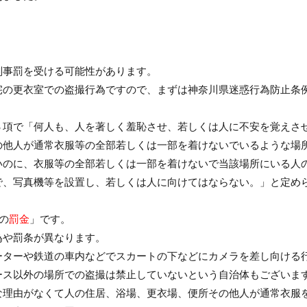
刑事罰を受ける可能性があります。
宅の更衣室での盗撮行為ですので、まずは神奈川県迷惑行為防止条
３項で「何人も、人を著しく羞恥させ、若しくは人に不安を覚えさ
の他人が通常衣服等の全部若しくは一部を着けないでいるような場
いのに、衣服等の全部若しくは一部を着けないで当該場所にいる人
で、写真機等を設置し、若しくは人に向けてはならない。」と定め
の
罰金
」です。
為や罰条が異なります。
ーターや鉄道の車内などでスカートの下などにカメラを差し向ける
ース以外の場所での盗撮は禁止していないという自治体もございま
な理由がなくて人の住居、浴場、更衣場、便所その他人が通常衣服