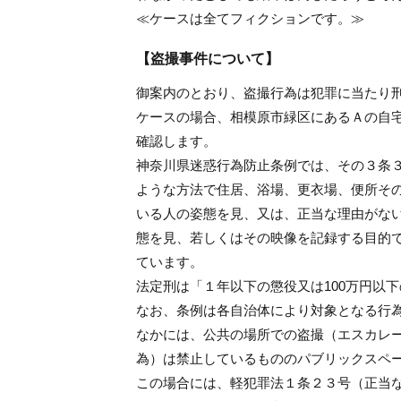
≪ケースは全てフィクションです。≫
【盗撮事件について】
御案内のとおり、盗撮行為は犯罪に当たり
ケースの場合、相模原市緑区にあるＡの自
確認します。
神奈川県迷惑行為防止条例では、その３条
ような方法で住居、浴場、更衣場、便所そ
いる人の姿態を見、又は、正当な理由がな
態を見、若しくはその映像を記録する目的
ています。
法定刑は「１年以下の懲役又は100万円以下
なお、条例は各自治体により対象となる行
なかには、公共の場所での盗撮（エスカレ
為）は禁止しているもののパブリックスペ
この場合には、軽犯罪法１条２３号（正当