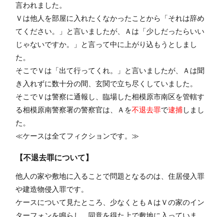
言われました。
Ｖは他人を部屋に入れたくなかったことから「それは辞め
てください。」と言いましたが、Ａは「少しだったらいい
じゃないですか。」と言って中に上がり込もうとしまし
た。
そこでＶは「出て行ってくれ。」と言いましたが、Ａは聞
き入れずに数十分の間、玄関で立ち尽くしていました。
そこでＶは警察に通報し、臨場した相模原市南区を管轄す
る相模原南警察署の警察官は、Ａを
不退去罪
で
逮捕
しまし
た。
≪ケースは全てフィクションです。≫
【不退去罪について】
他人の家や敷地に入ることで問題となるのは、住居侵入罪
や建造物侵入罪です。
ケースについて見たところ、少なくともＡはＶの家のイン
ターフォンを鳴らし、同意を得た上で敷地に入っていま