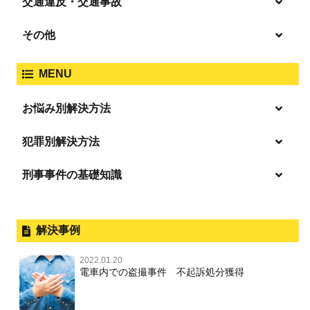
交通違反・交通事故
覚せい剤
過失致死傷・過失傷害
強盗
その他
人身事故・死亡事故
強制わいせつ、準強制わいせつ
大麻取締法違反
MENU
脅迫・強要
著作権法違反
詐欺
ひき逃げ・当て逃げ
お悩み別解決方法
強姦・準強姦
麻薬及び向精神薬
逮捕・監禁
商標法違反
恐喝
「逮捕」について適切に知ることで不安や悩みを解消する
犯罪別解決方法
無免許運転
起訴後、前科がつくのを避けるためにすべき行動とは
淫行・援助交際
刑事事件の基礎知識
事件別－暴力事件
危険ドラッグ
逮捕されたら
略取・誘拐・人身売買
放火・失火
横領 背任
暴力事件 TOP
刑事事件と民事事件の違い
事件別－性犯罪
飲酒運転
釈放してほしい
公然わいせつ，わいせつ物頒布，淫
暴行・傷害
外国人事件の手続きと特色
解決事例
行勧誘罪
性犯罪 TOP
事件別－財産犯
逮捕後、早急な釈放・保釈を望むときにすべきこと
器物損壊
犯罪収益移転防止法違反
盗品売買・譲り受け等
殺人
刑事裁判の概要・手続
2022.01.20
痴漢
無実・無罪の証明をしたい
財産犯 TOP
危険運転行為等
電車内での盗撮事件 不起訴処分獲得
事件別－薬物事件
過失致死・過失傷害
児童ポルノ・リベンジポルノ
公務員の逮捕・刑事事件
盗撮，のぞき
被害者との示談を円満に進めるためには
窃盗罪
薬物事件 TOP
業務妨害
ストーカー事件
事件別－交通違反・交通事故
脅迫・強要
控訴・上告