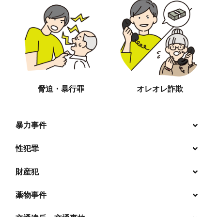
脅迫・暴行罪
オレオレ詐欺
暴力事件
性犯罪
暴行・傷害
財産犯
痴漢
殺人
薬物事件
窃盗
盗撮・のぞき