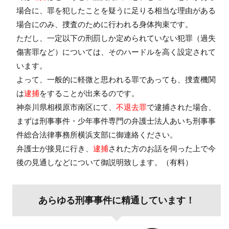
場合に、罪を犯したことを疑うに足りる相当な理由がある
場合にのみ、捜査のために行われる身体拘束です。
ただし、一定以下の刑罰しか定められていない犯罪（過失
傷害罪など）については、そのハードルを高く設定されて
います。
よって、一般的に軽微と思われる罪であっても、捜査機関
は
逮捕
をすることが出来るのです。
神奈川県相模原市南区にて、
不退去罪
で逮捕された場合、
まずは刑事事件・少年事件専門の弁護士法人あいち刑事事
件総合法律事務所横浜支部に御連絡ください。
弁護士が接見に行き、
逮捕
された方のお話を伺った上で今
後の見通しなどについて御説明致します。（有料）
あらゆる刑事事件に精通しています！