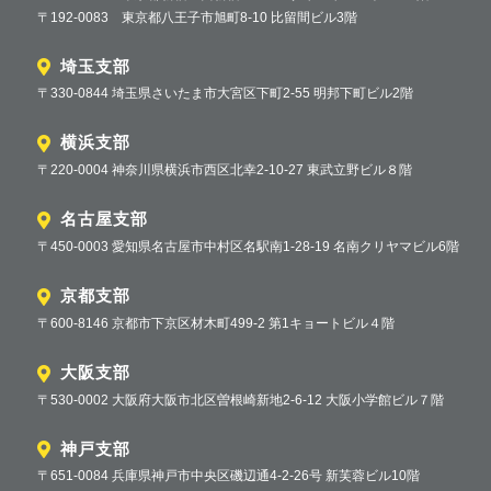
〒192-0083 東京都八王子市旭町8-10 比留間ビル3階
埼玉支部
〒330-0844 埼玉県さいたま市大宮区下町2-55 明邦下町ビル2階
横浜支部
〒220-0004 神奈川県横浜市西区北幸2-10-27 東武立野ビル８階
名古屋支部
〒450-0003 愛知県名古屋市中村区名駅南1-28-19 名南クリヤマビル6階
京都支部
〒600-8146 京都市下京区材木町499-2 第1キョートビル４階
大阪支部
〒530-0002 大阪府大阪市北区曽根崎新地2-6-12 大阪小学館ビル７階
神戸支部
〒651-0084 兵庫県神戸市中央区磯辺通4-2-26号 新芙蓉ビル10階