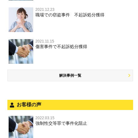
不同意わいせつ（旧：強制わいせつ，準強制わいせつ），
執行猶予判決を得るためにすべきこと
強盗罪
覚せい剤
自転車事故
監護者わいせつ
逮捕・監禁
2021.12.23
国選弁護士と私選弁護士の違い
交通違反・交通事故 TOP
その他
刑事事件で被疑者を不起訴処分にするには
職場での窃盗事件 不起訴処分獲得
詐欺罪
大麻
不同意性交等・監護者性交等
略取・誘拐・人身売買
裁判員裁判
人身事故・死亡事故
公務執行妨害
ネット犯罪
その他 TOP
事件を秘密にするためにとるべき行動とは
恐喝罪
麻薬及び向精神薬
淫行・援助交際
器物損壊
司法取引・刑事免責
ひき逃げ・当て逃げ
著作権法違反
被害届・告訴・告発の違いを知り適切に対応するためには
横領・背任
2021.11.15
危険ドラッグ
公然わいせつ罪，わいせつ物頒布罪，淫行勧誘罪
業務妨害
取調べの注意点
無免許運転
傷害事件で不起訴処分獲得
銃刀法違反
商標法違反
自首・出頭の不安や悩みを解消するためには
盗品売買・譲り受け等
児童ポルノ，リベンジポルノ
公務執行妨害
少年事件の手続と特色
飲酒運転
放火・失火
知的財産と刑事事件
風営法・風適法違反
少年事件の処分
危険運転行為等
犯罪収益移転防止法違反
風営法・風適法違反
解決事例一覧
被害者対応
自転車事故
ストーカー事件
被害届・告訴・告発の不安や悩み
ネット犯罪
児童虐待・保護責任者遺棄
法人と刑事事件（脱税関係，従業員逮捕，予防法務等）
お客様の声
銃刀法違反
面会・差し入れ
児童虐待・保護責任者遺棄
2022.03.15
文書偽造・偽造文書行使
強制性交等罪で事件化阻止
文書偽造・偽造文書行使