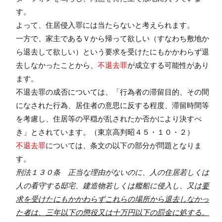
す。
よって、住居侵入罪には当たらないと考えられます。
一方で、家主であるＶから帰って欲しい（すなわち敷地か
ら退去して欲しい）という要求を受けたにもかかわらず退
去しなかったことから、
不退去罪
が成立する可能性があり
ます。
不退去罪の成否については、「行為者の滞留目的、その間
になされた行為、居住者の意思に反する程度、滞留時間等
を考慮し、住居等の平穏が乱されたか否かにより決すべ
き」とされています。（東京高判昭４５・１０・２）
不退去罪
については、条文の以下の部分が問題となりま
す。
刑法１３０条 正当な理由がないのに、人の住居若しくは
人の看守する邸宅、建造物若しくは艦船に侵入し、又は
要
求を受けたにもかかわらずこれらの場所から退去しなかっ
た者は、三年以下の懲役又は十万円以下の罰金に処する。