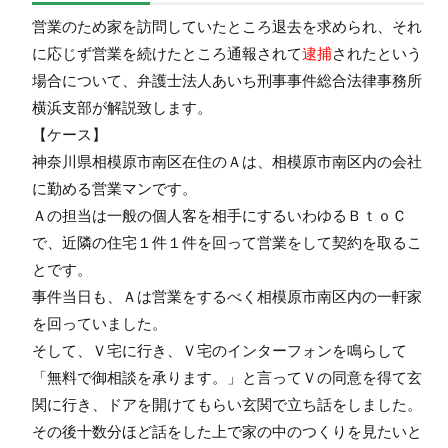
営業のため家を訪問していたところ退去を求められ、それ
に応じず営業を続けたところ通報されて
逮捕
されたという
場合について、弁護士法人あいち刑事事件総合法律事務所
横浜支部が解説致します。
【ケース】
神奈川県相模原市南区在住のＡは、相模原市南区内の会社
に勤める営業マンです。
Ａの担当は一般の個人客を相手にするいわゆるＢｔｏＣ
で、近隣の住宅１件１件を回って営業をして契約を取るこ
とです。
事件当日も、Ａは営業をするべく相模原市南区内の一軒家
を回っていました。
そして、Ｖ宅に行き、Ｖ宅のインターフォンを鳴らして
「無料で御相談を承ります。」と言ってＶの同意を得て玄
関に行き、ドアを開けてもらい玄関で立ち話をしました。
その後十数分ほど話をした上で家の中のつくりを見たいと