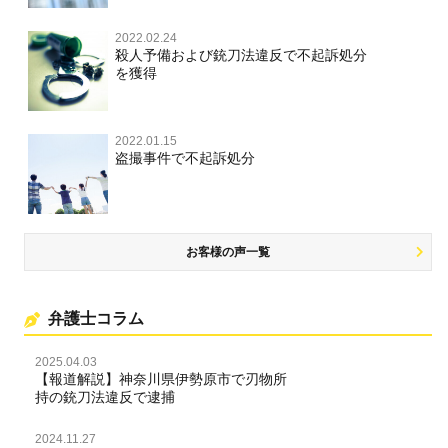
不正競争防止法
不正競争防止法
2022.02.24
住居侵入等
殺人予備および銃刀法違反で不起訴処分
を獲得
名誉毀損・侮辱
住居侵入等
2022.01.15
盗撮事件で不起訴処分
名誉棄損・侮辱
お客様の声一覧
弁護士コラム
2025.04.03
【報道解説】神奈川県伊勢原市で刃物所
持の銃刀法違反で逮捕
2024.11.27