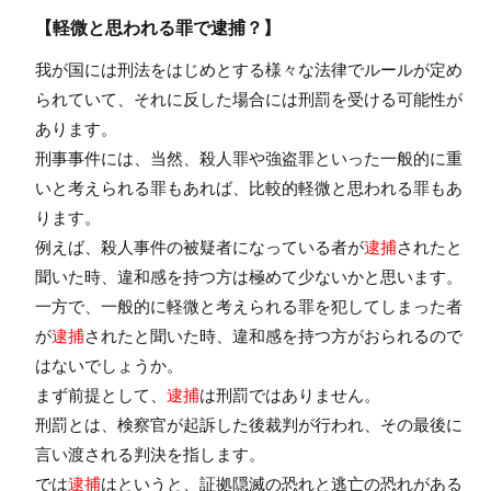
【軽微と思われる罪で逮捕？】
我が国には刑法をはじめとする様々な法律でルールが定め
られていて、それに反した場合には刑罰を受ける可能性が
あります。
刑事事件には、当然、殺人罪や強盗罪といった一般的に重
いと考えられる罪もあれば、比較的軽微と思われる罪もあ
ります。
例えば、殺人事件の被疑者になっている者が
逮捕
されたと
聞いた時、違和感を持つ方は極めて少ないかと思います。
一方で、一般的に軽微と考えられる罪を犯してしまった者
が
逮捕
されたと聞いた時、違和感を持つ方がおられるので
はないでしょうか。
まず前提として、
逮捕
は刑罰ではありません。
刑罰とは、検察官が起訴した後裁判が行われ、その最後に
言い渡される判決を指します。
では
逮捕
はというと、証拠隠滅の恐れと逃亡の恐れがある