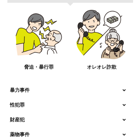
脅迫・暴行罪
オレオレ詐欺
暴力事件
性犯罪
暴行・傷害
財産犯
痴漢
殺人
薬物事件