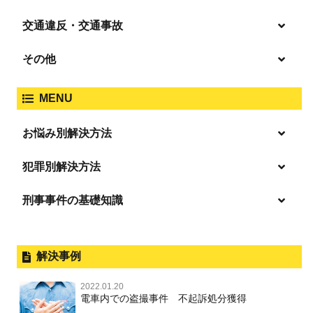
窃盗
盗撮・のぞき
交通違反・交通事故
覚せい剤
過失致死傷・過失傷害
強盗
その他
人身事故・死亡事故
強制わいせつ、準強制わいせつ
大麻取締法違反
MENU
脅迫・強要
著作権法違反
詐欺
ひき逃げ・当て逃げ
お悩み別解決方法
強姦・準強姦
麻薬及び向精神薬
逮捕・監禁
商標法違反
恐喝
「逮捕」について適切に知ることで不安や悩みを解消する
犯罪別解決方法
無免許運転
起訴後、前科がつくのを避けるためにすべき行動とは
淫行・援助交際
刑事事件の基礎知識
事件別－暴力事件
危険ドラッグ
逮捕されたら
略取・誘拐・人身売買
放火・失火
横領 背任
暴力事件 TOP
刑事事件と民事事件の違い
事件別－性犯罪
飲酒運転
釈放してほしい
公然わいせつ，わいせつ物頒布，淫
暴行・傷害
外国人事件の手続きと特色
解決事例
行勧誘罪
性犯罪 TOP
事件別－財産犯
逮捕後、早急な釈放・保釈を望むときにすべきこと
器物損壊
犯罪収益移転防止法違反
盗品売買・譲り受け等
殺人
刑事裁判の概要・手続
2022.01.20
痴漢
無実・無罪の証明をしたい
財産犯 TOP
危険運転行為等
電車内での盗撮事件 不起訴処分獲得
事件別－薬物事件
過失致死・過失傷害
児童ポルノ・リベンジポルノ
公務員の逮捕・刑事事件