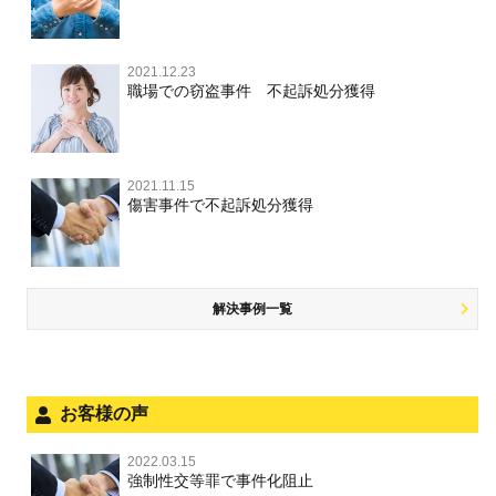
盗撮，のぞき
被害者との示談を円満に進めるためには
窃盗罪
薬物事件 TOP
業務妨害
ストーカー事件
事件別－交通違反・交通事故
脅迫・強要
控訴・上告
不同意わいせつ（旧：強制わいせつ，準強制わいせつ），
執行猶予判決を得るためにすべきこと
強盗罪
覚せい剤
自転車事故
監護者わいせつ
逮捕・監禁
2021.12.23
国選弁護士と私選弁護士の違い
交通違反・交通事故 TOP
その他
刑事事件で被疑者を不起訴処分にするには
職場での窃盗事件 不起訴処分獲得
詐欺罪
大麻
不同意性交等・監護者性交等
略取・誘拐・人身売買
裁判員裁判
人身事故・死亡事故
公務執行妨害
ネット犯罪
その他 TOP
事件を秘密にするためにとるべき行動とは
恐喝罪
麻薬及び向精神薬
淫行・援助交際
器物損壊
司法取引・刑事免責
ひき逃げ・当て逃げ
著作権法違反
被害届・告訴・告発の違いを知り適切に対応するためには
横領・背任
2021.11.15
危険ドラッグ
公然わいせつ罪，わいせつ物頒布罪，淫行勧誘罪
業務妨害
取調べの注意点
無免許運転
傷害事件で不起訴処分獲得
銃刀法違反
商標法違反
自首・出頭の不安や悩みを解消するためには
盗品売買・譲り受け等
児童ポルノ，リベンジポルノ
公務執行妨害
少年事件の手続と特色
飲酒運転
放火・失火
知的財産と刑事事件
風営法・風適法違反
少年事件の処分
危険運転行為等
犯罪収益移転防止法違反
風営法・風適法違反
解決事例一覧
被害者対応
自転車事故
ストーカー事件
被害届・告訴・告発の不安や悩み
ネット犯罪
児童虐待・保護責任者遺棄
法人と刑事事件（脱税関係，従業員逮捕，予防法務等）
お客様の声
銃刀法違反
面会・差し入れ
児童虐待・保護責任者遺棄
2022.03.15
文書偽造・偽造文書行使
強制性交等罪で事件化阻止