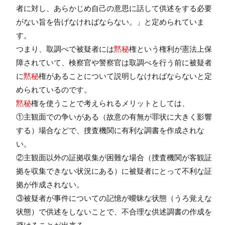
者に対し、あらかじめ自己の意思に話して供述をする必要
がない旨を告げなければならない。」と定められていま
す。
つまり、取調べで被疑者には
黙秘
権という権利が憲法上保
障されていて、検察官や警察官は取調べを行う前に被疑者
に
黙秘
権があることについて説明しなければならないと定
められているのです。
黙秘
権を使うことで考えられるメリットとしては、
①主観面での争いがある（故意の有無が罪状に大きく影響
する）場合などで、捜査機関に有利な調書を作成されな
い。
②主観面以外の証拠収集が困難な場合（捜査機関が客観証
拠を収集できない状況にある）に被疑者にとって不利な証
拠が作成されない。
③被疑者が事件についての記憶が曖昧な状態（うろ覚えな
状態）で供述をしないことで、不合理な供述調書の作成を