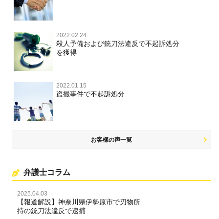
文書偽造・偽造文書行使
不正競争防止法
不正競争防止法
2022.02.24
住居侵入等
殺人予備および銃刀法違反で不起訴処分
を獲得
名誉毀損・侮辱
住居侵入等
2022.01.15
盗撮事件で不起訴処分
名誉棄損・侮辱
お客様の声一覧
弁護士コラム
2025.04.03
【報道解説】神奈川県伊勢原市で刃物所
持の銃刀法違反で逮捕