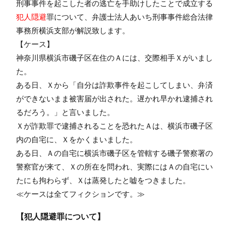
刑事事件を起こした者の逃亡を手助けしたことで成立する
犯人隠避
罪について、弁護士法人あいち刑事事件総合法律
事務所横浜支部が解説致します。
【ケース】
神奈川県横浜市磯子区在住のＡには、交際相手Ｘがいまし
た。
ある日、Ｘから「自分は詐欺事件を起こしてしまい、弁済
ができないまま被害届が出された。遅かれ早かれ逮捕され
るだろう。」と言いました。
Ｘが詐欺罪で逮捕されることを恐れたＡは、横浜市磯子区
内の自宅に、Ｘをかくまいました。
ある日、Ａの自宅に横浜市磯子区を管轄する磯子警察署の
警察官が来て、Ｘの所在を問われ、実際にはＡの自宅にい
たにも拘わらず、Ｘは蒸発したと嘘をつきました。
≪ケースは全てフィクションです。≫
【犯人隠避罪について】