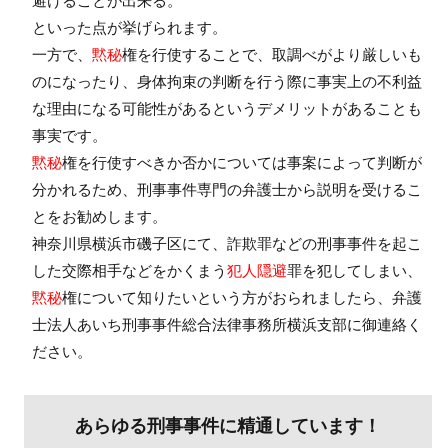
避けることが出来る。
といった点が挙げられます。
一方で、
黙秘
権を行使することで、取調べがより厳しいも
のになったり、身体拘束の判断を行う際に事実上の不利益
な理由になる可能性があるというデメリットがあることも
事実です。
黙秘
権を行使すべきか否かについては事案によって判断が
分かれるため、刑事事件専門の弁護士から説明を受けるこ
とをお勧めします。
神奈川県横浜市磯子区にて、詐欺罪などの刑事事件を起こ
した交際相手などをかくまう
犯人隠避
罪を犯してしまい、
黙秘
権について知りたいという方がおられましたら、弁護
士法人あいち刑事事件総合法律事務所横浜支部に御連絡く
ださい。
あらゆる刑事事件に精通しています！