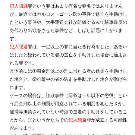
犯人隠避
罪という罪はあまり有名な罪名ではありません
が、最近ではカルロス・ゴーン氏の事件で逃亡を手助けし
たという事件や、大手運送会社が組織ぐるみで駐車違反の
身代わり出頭をさせた事件など、しばし話題に上がりま
す。
犯人隠避
罪は、一定以上の罪に当たる行為をした、あるい
はしたと疑われている者の逃亡を手助けした場合に適用さ
れる罪です。
具体的には①罰金刑以上の刑に当たる者の逃走を手助けし
た場合と、②拘禁中の者の逃走を手助けした場合が挙げら
れます。
ケースの場合は、詐欺事件（罰条は十年以下の懲役）とい
う罰金刑以上の刑罰が用意されている刑罰を犯したＸが、
逮捕等拘禁されていない時点で逃走の手助けをしているこ
とから、①というかたちでの
犯人隠避
罪が成立する可能性
があります。