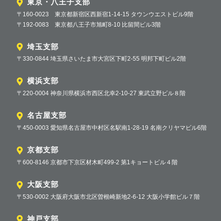
東京・八王子支部
〒160-0023 東京都新宿区西新宿1-14-15 タウンウエストビル9階
〒192-0083 東京都八王子市旭町8-10 比留間ビル3階
埼玉支部
〒330-0844 埼玉県さいたま市大宮区下町2-55 明邦下町ビル2階
横浜支部
〒220-0004 神奈川県横浜市西区北幸2-10-27 東武立野ビル８階
名古屋支部
〒450-0003 愛知県名古屋市中村区名駅南1-28-19 名南クリヤマビル6階
京都支部
〒600-8146 京都市下京区材木町499-2 第1キョートビル４階
大阪支部
〒530-0002 大阪府大阪市北区曽根崎新地2-6-12 大阪小学館ビル７階
神戸支部