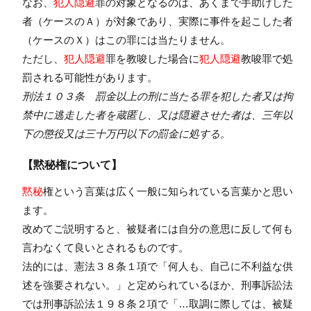
なお、
犯人隠避
罪の対象となるのは、あくまで手助けした
者（ケースのＡ）が対象であり、実際に事件を起こした者
（ケースのＸ）はこの罪には当たりません。
ただし、
犯人隠避
罪を教唆した場合に
犯人隠避
教唆罪で処
罰される可能性があります。
刑法１０３条 罰金以上の刑に当たる罪を犯した者又は拘
禁中に逃走した者を蔵匿し、又は隠避させた者は、三年以
下の懲役又は三十万円以下の罰金に処する。
【黙秘権について】
黙秘
権という言葉は広く一般に知られている言葉かと思い
ます。
改めてご説明すると、被疑者には自分の意思に反して何も
言わなくて良いとされるものです。
法的には、憲法３８条１項で「何人も、自己に不利益な供
述を強要されない。」と定められているほか、刑事訴訟法
では刑事訴訟法１９８条２項で「…取調に際しては、被疑