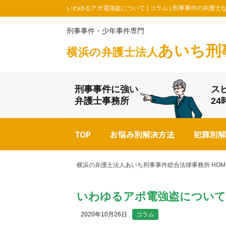
いわゆるアポ電強盗について | コラム | 刑事事件の弁
刑事事件・少年事件専門
あいち刑
横浜の弁護士法人
刑事事件に強い
ス
弁護士事務所
2
TOP
お悩み別解決方法
犯罪別解
横浜の弁護士法人あいち刑事事件総合法律事務所 HOM
いわゆるアポ電強盗について
2020年10月26日
コラム