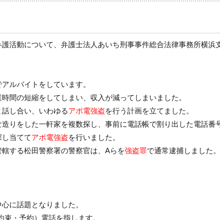
弁護活動について、弁護士法人あいち刑事事件総合法律事務所横浜
でアルバイトをしています。
業時間の短縮をしてしまい、収入が減ってしまいました。
と話し合い、いわゆる
アポ電強盗
を行う計画を立てました。
な造りをした一軒家を複数探し、事前に電話帳で割り出した電話番
探し当てて
アポ電強盗
を行いました。
管轄する松田警察署の警察官は、Aらを
強盗罪
で通常逮捕しました
中心に話題となりました。
ent約束・予約）電話を指します。