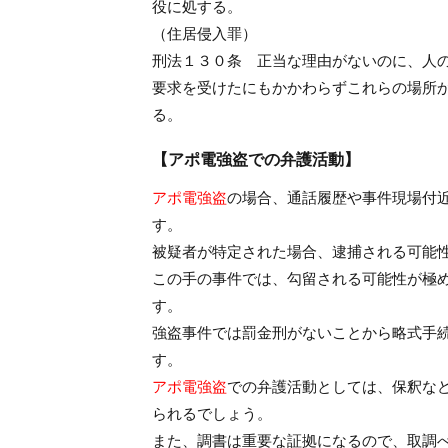
役に処する。
（住居侵入罪）
刑法１３０条 正当な理由がないのに、人
要求を受けたにもかかわらずこれらの場所
る。
【アポ電強盗での弁護活動】
アポ電強盗
の場合、通話履歴や事件現場付
す。
被疑者が特定された場合、逮捕される可能
この手の事件では、勾留される可能性が極
す。
強盗事件では罰金刑がないことから略式手
す。
アポ電強盗
での弁護活動としては、保釈な
られるでしょう。
また、調書は重要な証拠になるので、取調