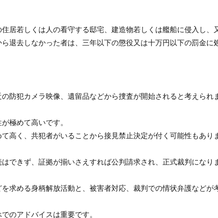
の住居若しくは人の看守する邸宅、建造物若しくは艦船に侵入し、
から退去しなかった者は、三年以下の懲役又は十万円以下の罰金に
近の防犯カメラ映像、遺留品などから捜査が開始されると考えられ
性が極めて高いです。
めて高く、共犯者がいることから接見禁止決定が付く可能性もあり
続はできず、証拠が揃いさえすれば公判請求され、正式裁判になり
どを求める身柄解放活動と、被害者対応、裁判での情状弁護などが
べでのアドバイスは重要です。