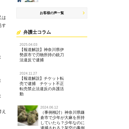
お客様の声一覧
又は
処す
弁護士コラム
2025.04.03
【報道解説】神奈川県伊
勢原市で刃物所持の銃刀
ま
法違反で逮捕
2024.11.27
【報道解説】チケット転
ま
売で逮捕 チケット不正
転売禁止法違反の弁護活
動
ま
2024.06.12
考え
（事例検討）神奈川県鎌
倉市で少年が大麻を所持
していたら？少年なのに
逮捕される？架空の事例