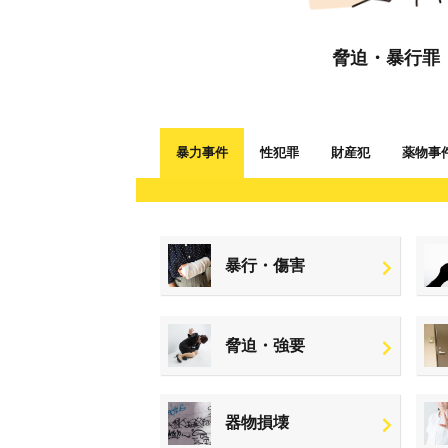
脅迫・暴行罪
暴力事件
性犯罪
財産犯
薬物事
暴行・傷害
脅迫・強要
器物損壊