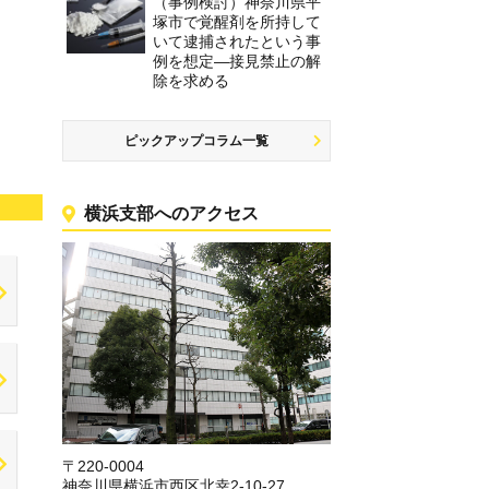
（事例検討）神奈川県平
塚市で覚醒剤を所持して
いて逮捕されたという事
例を想定―接見禁止の解
除を求める
ピックアップコラム一覧
横浜支部へのアクセス
〒220-0004
神奈川県横浜市西区北幸2-10-27