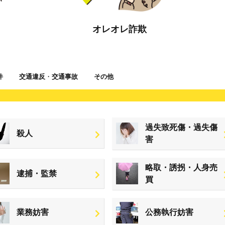
オレオレ詐欺
件
交通違反
・
交通事故
その他
過失致死傷・過失傷
殺人
害
略取・誘拐・人身売
逮捕・監禁
買
業務妨害
公務執行妨害