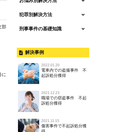
お悩み別解決方法
「逮捕」について適切に知ること
犯罪別解決方法
で不安や悩みを解消する
支部
刑事事件の基礎知識
事件別－暴力事件
起訴後、前科がつくのを避けるた
めにすべき行動とは
暴力事件 TOP
刑事事件と民事事件の違い
事件別－性犯罪
逮捕されたら
暴行・傷害
外国人事件の手続きと特色
解決事例
性犯罪 TOP
事件別－財産犯
釈放してほしい
殺人
刑事裁判の概要・手続
2022.01.20
痴漢
財産犯 TOP
逮捕後、早急な釈放・保釈を望む
電車内での盗撮事件 不
事件別－薬物事件
過失致死・過失傷害
公務員の逮捕・刑事事件
号に
ときにすべきこと
起訴処分獲得
盗撮，のぞき
窃盗罪
薬物事件 TOP
事件別－交通違反・交通事故
脅迫・強要
控訴・上告
無実・無罪の証明をしたい
不同意わいせつ（旧：強制わいせ
。
強盗罪
2021.12.23
覚せい剤
つ，準強制わいせつ），監護者わ
逮捕・監禁
国選弁護士と私選弁護士の違い
交通違反・交通事故 TOP
被害者との示談を円満に進めるた
その他
職場での窃盗事件 不起
いせつ
詐欺罪
めには
訴処分獲得
大麻
略取・誘拐・人身売買
裁判員裁判
人身事故・死亡事故
その他 TOP
不同意性交等・監護者性交等
恐喝罪
執行猶予判決を得るためにすべき
麻薬及び向精神薬
器物損壊
司法取引・刑事免責
ひき逃げ・当て逃げ
こと
2021.11.15
著作権法違反
淫行・援助交際
横領・背任
傷害事件で不起訴処分獲
危険ドラッグ
業務妨害
取調べの注意点
無免許運転
得
刑事事件で被疑者を不起訴処分に