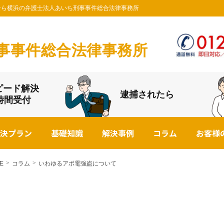
護士なら横浜の弁護士法人あいち刑事事件総合法律事務所
事事件総合法律事務所
ピード解決
逮捕されたら
4時間受付
決プラン
基礎知識
解決事例
コラム
お客様
E
コラム
いわゆるアポ電強盗について