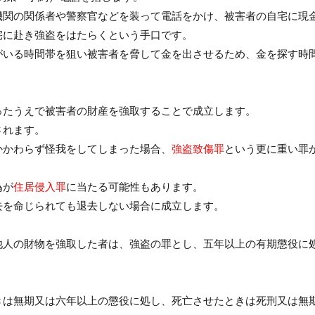
機関の関係者や警察官などを装って電話をかけ、被害者の自宅に現
宅に赴き強盗をはたらくという手口です。
がいる時間帯を狙い被害者を脅して金を出させるため、金を探す時
ったうえで被害者の財産を強取することで成立します。
されます。
かかわらず怪我をしてしまった場合、
強盗致傷罪
という更に重い罪
為が
住居侵入罪
に当たる可能性もあります。
去を命じられても退去しない場合に成立します。
他人の財物を強取した者は、強盗の罪とし、五年以上の有期懲役に
きは無期又は六年以上の懲役に処し、死亡させたときは死刑又は無