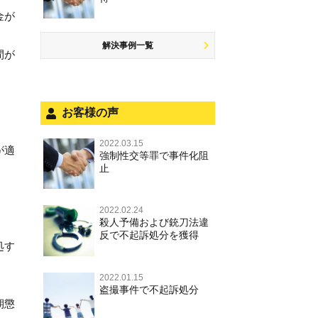
商標法違反
公然わいせつ罪，わいせつ物頒布
盗品売買・譲り受け等
するには
金が
罪，淫行勧誘罪
公務執行妨害
少年事件の手続と特色
飲酒運転
放火・失火
知的財産と刑事事件
事件を秘密にするためにとるべき
児童ポルノ，リベンジポルノ
少年事件の処分
危険運転行為等
解決事例一覧
犯罪収益移転防止法違反
行動とは
間が
風営法・風適法違反
被害者対応
自転車事故
ストーカー事件
被害届・告訴・告発の違いを知り
適切に対応するためには
被害届・告訴・告発の不安や悩み
ネット犯罪
お客様の声
自首・出頭の不安や悩みを解消す
法人と刑事事件（脱税関係，従業
銃刀法違反
るためには
員逮捕，予防法務等）
2022.03.15
が適
強制性交等罪で事件化阻
児童虐待・保護責任者遺棄
面会・差し入れ
止
文書偽造・偽造文書行使
不正競争防止法
2022.02.24
殺人予備および銃刀法違
反で不起訴処分を獲得
住居侵入等
処す
名誉毀損・侮辱
2022.01.15
盗撮事件で不起訴処分
期懲