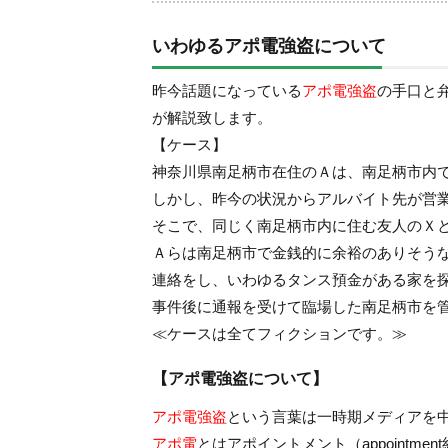
いわゆるアポ電強盗について
昨今話題になっている
アポ電強盗
の手口と
が解説致します。
【ケース】
神奈川県南足柄市在住のＡは、南足柄市内
しかし、昨今の状況からアルバイト先が営
そこで、同じく南足柄市内に住む友人のＸ
Ａらは南足柄市で金銭的に余裕のありそう
連絡をし、いわゆるタンス預金がある家を
事件後に通報を受けて臨場した南足柄市を
≪ケースは全てフィクションです。≫
【アポ電強盗について】
アポ電強盗
という言葉は一時期メディアを
アポ電
とはアポイントメント（appointm