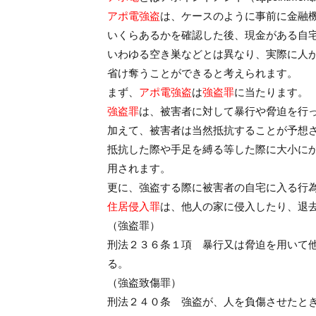
アポ電強盗
は、ケースのように事前に金融
いくらあるかを確認した後、現金がある自
いわゆる空き巣などとは異なり、実際に人
省け奪うことができると考えられます。
まず、
アポ電強盗
は
強盗罪
に当たります。
強盗罪
は、被害者に対して暴行や脅迫を行
加えて、被害者は当然抵抗することが予想
抵抗した際や手足を縛る等した際に大小に
用されます。
更に、強盗する際に被害者の自宅に入る行
住居侵入罪
は、他人の家に侵入したり、退
（強盗罪）
刑法２３６条１項 暴行又は脅迫を用いて
る。
（強盗致傷罪）
刑法２４０条 強盗が、人を負傷させたと