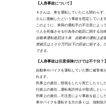
【人身事故について】
Ａさんは、車を運転していたにも関わらず
さんに接触したという事故を想定していま
このように、車両の運転手の不注意によっ
り人を死傷させる行為等の処罰に関する法
自動車運転処罰法５条 自動車の運転上必
禁錮又は１００万円以下の罰金に処する。
できる。
【人身事故は任意保険だけでは不十分？
自動車やバイクを運転していた際に被害者
れます。
民事上の責任…怪我をしたり死亡したりし
行政上の責任…運転免許停止や取消しとい
刑事上の責任…不注意により事故を起こし
車やバイクを運転する方の多くは、強制加