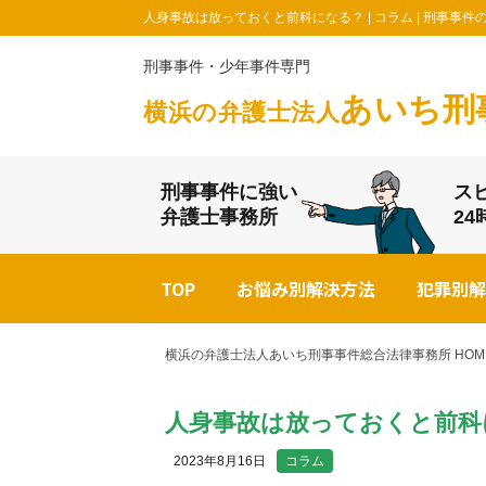
人身事故は放っておくと前科になる？ | コラム | 刑事
刑事事件・少年事件専門
あいち刑
横浜の弁護士法人
刑事事件に強い
ス
弁護士事務所
2
TOP
お悩み別解決方法
犯罪別解
横浜の弁護士法人あいち刑事事件総合法律事務所 HOM
人身事故は放っておくと前科
2023年8月16日
コラム