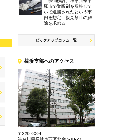
（事例検討）神奈川県平
塚市で覚醒剤を所持して
いて逮捕されたという事
例を想定―接見禁止の解
除を求める
ピックアップコラム一覧
横浜支部へのアクセス
〒220-0004
神奈川県横浜市西区北幸2-10-27