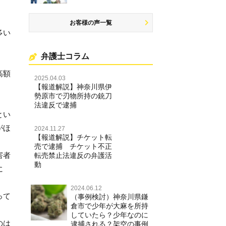
お客様の声一覧
多い
弁護士コラム
高額
2025.04.03
【報道解説】神奈川県伊
勢原市で刃物所持の銃刀
法違反で逮捕
とい
がほ
2024.11.27
【報道解説】チケット転
売で逮捕 チケット不正
害者
転売禁止法違反の弁護活
動
に
2024.06.12
って
（事例検討）神奈川県鎌
倉市で少年が大麻を所持
していたら？少年なのに
のは
逮捕される？架空の事例