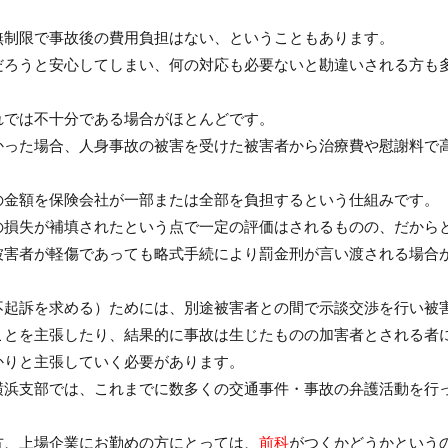
無制限で事故後の費用負担はない、ということもあります。
だろうと安心してしまい、何の対応も必要ないと勘違いされる方も
れでは不十分である場合がほとんどです。
かった場合、人身事故の被害を受けた被害者から治療費や慰謝料で
。
の金額を保険会社が一部または全部を負担するという仕組みです。
の損失が補填されたという点で一定の評価はされるものの、だから
被害者が軽傷であっても略式手続により罰金刑が言い渡される場合
不起訴を求める）ためには、別途被害者との間で示談交渉を行い被
ことを主張したり、結果的に事故は生じたものの加害者とされる者
かりと主張していく必要があります。
横浜支部では、これまでに数多くの交通事件・事故の弁護活動を行
方、上場企業にお勤めの方にとっては、
前科
がつくかどうかという