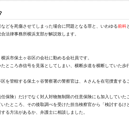
？
者などを死傷させてしまった場合に問題となる罪と、いわゆる
前科
総合法律事務所横浜支部が解説致します。
、横浜市保土ヶ谷区の会社に勤める会社員です。
いたところ赤信号を見落としてしまい、横断歩道を横断していた歩
谷区を管轄する保土ヶ谷警察署の警察官は、Ａさんを在宅捜査する
責任保険）だけでなく対人対物無制限の任意保険にも加入していた
ていたところ、その後取調べを受けた担当検察官から「検討するけ
避する方法があるか、弁護士に相談しました。