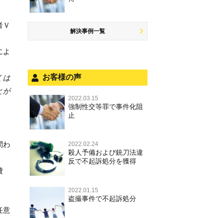
商標法違反
公然わいせつ罪，わいせつ物頒布
盗品売買・譲り受け等
するには
罪，淫行勧誘罪
公務執行妨害
少年事件の手続と特色
飲酒運転
放火・失火
知的財産と刑事事件
者Ｖ
事件を秘密にするためにとるべき
児童ポルノ，リベンジポルノ
少年事件の処分
危険運転行為等
解決事例一覧
犯罪収益移転防止法違反
行動とは
風営法・風適法違反
被害者対応
自転車事故
によ
ストーカー事件
被害届・告訴・告発の違いを知り
適切に対応するためには
被害届・告訴・告発の不安や悩み
ネット犯罪
お客様の声
くは
自首・出頭の不安や悩みを解消す
法人と刑事事件（脱税関係，従業
銃刀法違反
とが
るためには
員逮捕，予防法務等）
2022.03.15
強制性交等罪で事件化阻
児童虐待・保護責任者遺棄
面会・差し入れ
止
文書偽造・偽造文書行使
不正競争防止法
問わ
2022.02.24
殺人予備および銃刀法違
反で不起訴処分を獲得
住居侵入等
費
名誉毀損・侮辱
2022.01.15
盗撮事件で不起訴処分
任意