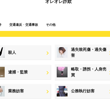
オレオレ詐欺
件
交通違反
・
交通事故
その他
過失致死傷・過失傷
殺人
害
略取・誘拐・人身売
逮捕・監禁
買
業務妨害
公務執行妨害