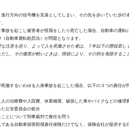
、進行方向の信号機を見落としてしまい、その先を歩いていた歩行
す。
て事故を起こし被害者が怪我をしたり死亡した場合、自動車の運転
律（自動車運転処罰法）が問題となります。
要な注意を怠り、よって人を死傷させた者は、７年以下の懲役若し
ただし、その傷害が軽いときは、情状により、その刑を免除するこ
】
が死傷するいわゆる人身事故を起こした場合、以下の３つの責任が
た人の治療費や入院費、休業補償、破損した車やバイクなどの修理
った公安委員会の処分
たことについて刑事裁判で責任を問う
入である自動車損害賠償責任保険だけでなく、保険会社が提供する