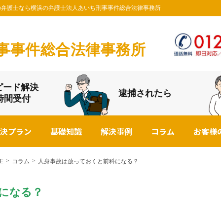
事件の弁護士なら横浜の弁護士法人あいち刑事事件総合法律事務所
事事件総合法律事務所
ピード解決
逮捕されたら
4時間受付
決プラン
基礎知識
解決事例
コラム
お客様
E
コラム
人身事故は放っておくと前科になる？
になる？