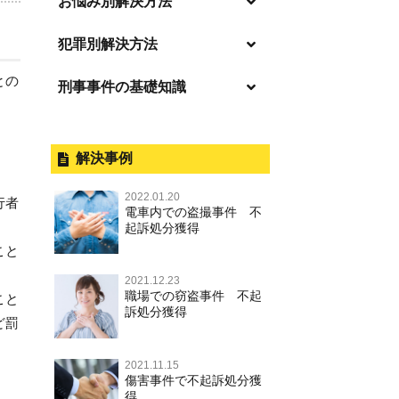
お悩み別解決方法
「逮捕」について適切に知ること
犯罪別解決方法
で不安や悩みを解消する
との
刑事事件の基礎知識
事件別－暴力事件
起訴後、前科がつくのを避けるた
めにすべき行動とは
暴力事件 TOP
刑事事件と民事事件の違い
事件別－性犯罪
逮捕されたら
暴行・傷害
外国人事件の手続きと特色
解決事例
性犯罪 TOP
事件別－財産犯
釈放してほしい
殺人
刑事裁判の概要・手続
2022.01.20
痴漢
行者
財産犯 TOP
逮捕後、早急な釈放・保釈を望む
電車内での盗撮事件 不
事件別－薬物事件
過失致死・過失傷害
公務員の逮捕・刑事事件
ときにすべきこと
起訴処分獲得
盗撮，のぞき
窃盗罪
薬物事件 TOP
こと
事件別－交通違反・交通事故
脅迫・強要
控訴・上告
無実・無罪の証明をしたい
不同意わいせつ（旧：強制わいせ
強盗罪
2021.12.23
覚せい剤
つ，準強制わいせつ），監護者わ
逮捕・監禁
国選弁護士と私選弁護士の違い
交通違反・交通事故 TOP
被害者との示談を円満に進めるた
その他
職場での窃盗事件 不起
こと
いせつ
詐欺罪
めには
訴処分獲得
大麻
略取・誘拐・人身売買
裁判員裁判
ど罰
人身事故・死亡事故
その他 TOP
不同意性交等・監護者性交等
恐喝罪
執行猶予判決を得るためにすべき
麻薬及び向精神薬
器物損壊
司法取引・刑事免責
ひき逃げ・当て逃げ
こと
2021.11.15
著作権法違反
淫行・援助交際
横領・背任
傷害事件で不起訴処分獲
危険ドラッグ
業務妨害
取調べの注意点
無免許運転
得
刑事事件で被疑者を不起訴処分に