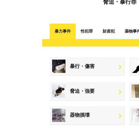
脅迫・暴行罪
暴力事件
性犯罪
財産犯
薬物事
暴行・傷害
脅迫・強要
器物損壊