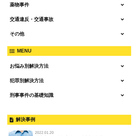
殺人
薬物事件
窃盗
盗撮・のぞき
交通違反・交通事故
覚せい剤
過失致死傷・過失傷害
強盗
その他
人身事故・死亡事故
強制わいせつ、準強制わいせつ
大麻取締法違反
MENU
脅迫・強要
著作権法違反
詐欺
ひき逃げ・当て逃げ
お悩み別解決方法
強姦・準強姦
麻薬及び向精神薬
逮捕・監禁
商標法違反
恐喝
「逮捕」について適切に知ることで不安や悩みを解消する
犯罪別解決方法
無免許運転
起訴後、前科がつくのを避けるためにすべき行動とは
淫行・援助交際
刑事事件の基礎知識
事件別－暴力事件
危険ドラッグ
逮捕されたら
略取・誘拐・人身売買
放火・失火
横領 背任
暴力事件 TOP
刑事事件と民事事件の違い
事件別－性犯罪
飲酒運転
釈放してほしい
公然わいせつ，わいせつ物頒布，淫
暴行・傷害
外国人事件の手続きと特色
解決事例
行勧誘罪
性犯罪 TOP
事件別－財産犯
逮捕後、早急な釈放・保釈を望むときにすべきこと
器物損壊
犯罪収益移転防止法違反
盗品売買・譲り受け等
殺人
刑事裁判の概要・手続
2022.01.20
痴漢
無実・無罪の証明をしたい