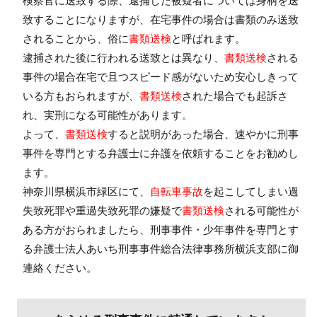
検察官に送致する際、逮捕した被疑者については身柄を送
致することになりますが、在宅事件の場合は書類のみ送致
されることから、俗に
書類送検
と呼ばれます。
逮捕された後に行われる送致とは異なり、
書類送検
される
事件の場合在宅で且つスピード感がないため安心しきって
いる方もおられますが、
書類送検
された場合でも起訴さ
れ、実刑になる可能性があります。
よって、
書類送検
すると説明があった場合、速やかに刑事
事件を専門とする弁護士に弁護を依頼することをお勧めし
ます。
神奈川県横浜市緑区にて、
自転車事故
を起こしてしまい過
失致死罪や重過失致死罪の嫌疑で
書類送検
される可能性が
ある方がおられましたら、刑事事件・少年事件を専門とす
る弁護士法人あいち刑事事件総合法律事務所横浜支部に御
連絡ください。