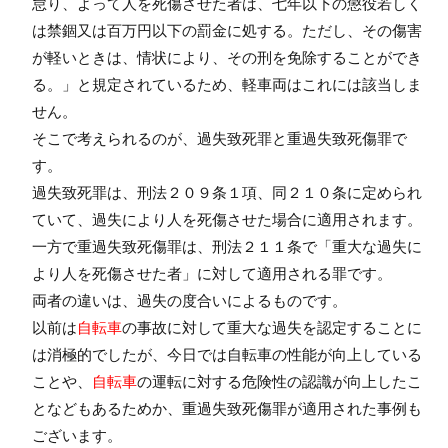
怠り、よって人を死傷させた者は、七年以下の懲役若しく
は禁錮又は百万円以下の罰金に処する。ただし、その傷害
が軽いときは、情状により、その刑を免除することができ
る。」と規定されているため、軽車両はこれには該当しま
せん。
そこで考えられるのが、過失致死罪と重過失致死傷罪で
す。
過失致死罪は、刑法２０９条１項、同２１０条に定められ
ていて、過失により人を死傷させた場合に適用されます。
一方で重過失致死傷罪は、刑法２１１条で「重大な過失に
より人を死傷させた者」に対して適用される罪です。
両者の違いは、過失の度合いによるものです。
以前は
自転車
の事故に対して重大な過失を認定することに
は消極的でしたが、今日では自転車の性能が向上している
ことや、
自転車
の運転に対する危険性の認識が向上したこ
となどもあるためか、重過失致死傷罪が適用された事例も
ございます。