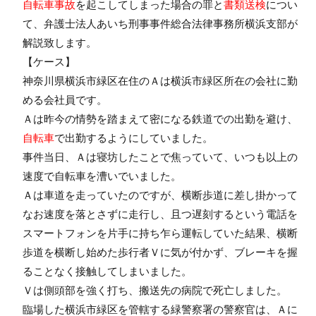
自転車事故
を起こしてしまった場合の罪と
書類送検
につい
て、弁護士法人あいち刑事事件総合法律事務所横浜支部が
解説致します。
【ケース】
神奈川県横浜市緑区在住のＡは横浜市緑区所在の会社に勤
める会社員です。
Ａは昨今の情勢を踏まえて密になる鉄道での出勤を避け、
自転車
で出勤するようにしていました。
事件当日、Ａは寝坊したことで焦っていて、いつも以上の
速度で自転車を漕いでいました。
Ａは車道を走っていたのですが、横断歩道に差し掛かって
なお速度を落とさずに走行し、且つ遅刻するという電話を
スマートフォンを片手に持ち乍ら運転していた結果、横断
歩道を横断し始めた歩行者Ｖに気が付かず、ブレーキを握
ることなく接触してしまいました。
Ｖは側頭部を強く打ち、搬送先の病院で死亡しました。
臨場した横浜市緑区を管轄する緑警察署の警察官は、Ａに