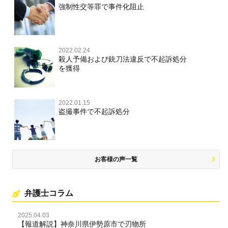
文書偽造・偽造文書行使
強制性交等罪で事件化阻止
文書偽造・偽造文書行使
不正競争防止法
不正競争防止法
2022.02.24
住居侵入等
殺人予備および銃刀法違反で不起訴処分
を獲得
名誉毀損・侮辱
住居侵入等
2022.01.15
盗撮事件で不起訴処分
名誉棄損・侮辱
お客様の声一覧
弁護士コラム
2025.04.03
【報道解説】神奈川県伊勢原市で刃物所