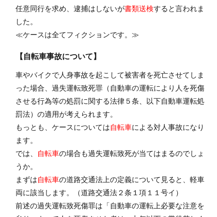
任意同行を求め、逮捕はしないが
書類送検
すると言われま
した。
≪ケースは全てフィクションです。≫
【自転車事故について】
車やバイクで人身事故を起こして被害者を死亡させてしま
った場合、過失運転致死罪（自動車の運転により人を死傷
させる行為等の処罰に関する法律５条、以下自動車運転処
罰法）の適用が考えられます。
もっとも、ケースについては
自転車
による対人事故になり
ます。
では、
自転車
の場合も過失運転致死が当てはまるのでしょ
うか。
まずは
自転車
の道路交通法上の定義について見ると、軽車
両に該当します。（道路交通法２条１項１１号イ）
前述の過失運転致死傷罪は「自動車の運転上必要な注意を