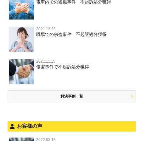
財産犯 TOP
危険運転行為等
電車内での盗撮事件 不起訴処分獲得
事件別－薬物事件
過失致死・過失傷害
児童ポルノ・リベンジポルノ
公務員の逮捕・刑事事件
盗撮，のぞき
被害者との示談を円満に進めるためには
窃盗罪
薬物事件 TOP
業務妨害
ストーカー事件
事件別－交通違反・交通事故
脅迫・強要
控訴・上告
不同意わいせつ（旧：強制わいせつ，準強制わいせつ），
執行猶予判決を得るためにすべきこと
強盗罪
覚せい剤
自転車事故
監護者わいせつ
逮捕・監禁
2021.12.23
国選弁護士と私選弁護士の違い
交通違反・交通事故 TOP
その他
刑事事件で被疑者を不起訴処分にするには
職場での窃盗事件 不起訴処分獲得
詐欺罪
大麻
不同意性交等・監護者性交等
略取・誘拐・人身売買
裁判員裁判
人身事故・死亡事故
公務執行妨害
ネット犯罪
その他 TOP
事件を秘密にするためにとるべき行動とは
恐喝罪
麻薬及び向精神薬
淫行・援助交際
器物損壊
司法取引・刑事免責
ひき逃げ・当て逃げ
著作権法違反
被害届・告訴・告発の違いを知り適切に対応するためには
横領・背任
2021.11.15
危険ドラッグ
公然わいせつ罪，わいせつ物頒布罪，淫行勧誘罪
業務妨害
取調べの注意点
無免許運転
傷害事件で不起訴処分獲得
銃刀法違反
商標法違反
自首・出頭の不安や悩みを解消するためには
盗品売買・譲り受け等
児童ポルノ，リベンジポルノ
公務執行妨害
少年事件の手続と特色
飲酒運転
放火・失火
知的財産と刑事事件
風営法・風適法違反
少年事件の処分
危険運転行為等
犯罪収益移転防止法違反
風営法・風適法違反
解決事例一覧
被害者対応
自転車事故
ストーカー事件
被害届・告訴・告発の不安や悩み
ネット犯罪
児童虐待・保護責任者遺棄
法人と刑事事件（脱税関係，従業員逮捕，予防法務等）
お客様の声
銃刀法違反
面会・差し入れ
児童虐待・保護責任者遺棄
2022.03.15