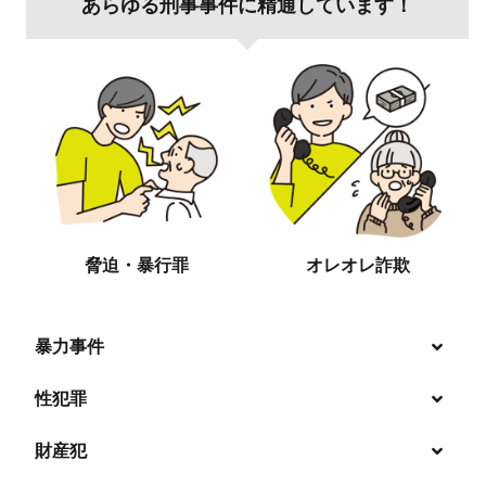
あらゆる刑事事件に精通しています！
脅迫・暴行罪
オレオレ詐欺
暴力事件
性犯罪
暴行・傷害
財産犯
痴漢