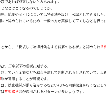
少額であれば成立しないとみられます。
くじなどはどうなるのでしょうか。
競馬、競艇や宝くじについては特別法を設け、公認としてきました
別法上認められているため、一般の方が真似して宝くじなどを行っ
ことから、「反復して賭博行為をする習癖のある者」と認められ
常
者は、三年以下の懲役に処する。
、賭けていた金額などを総合考慮して判断されるとされていて、反
博
罪が適用することが可能です。
ては、捜査機関が張り込みするなどいわゆる内偵捜査を行うなどし
ては
常習賭博
罪が適用されるパターンが多いようです。