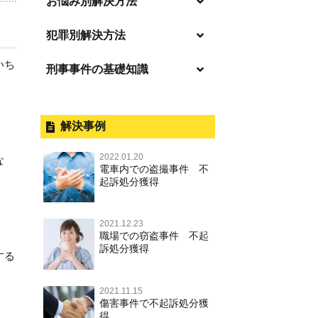
お悩み別解決方法
「逮捕」について適切に知ること
犯罪別解決方法
で不安や悩みを解消する
いち
刑事事件の基礎知識
事件別－暴力事件
起訴後、前科がつくのを避けるた
めにすべき行動とは
暴力事件 TOP
刑事事件と民事事件の違い
事件別－性犯罪
逮捕されたら
暴行・傷害
外国人事件の手続きと特色
解決事例
性犯罪 TOP
事件別－財産犯
釈放してほしい
殺人
刑事裁判の概要・手続
2022.01.20
痴漢
な
財産犯 TOP
逮捕後、早急な釈放・保釈を望む
電車内での盗撮事件 不
事件別－薬物事件
過失致死・過失傷害
公務員の逮捕・刑事事件
ときにすべきこと
起訴処分獲得
盗撮，のぞき
窃盗罪
薬物事件 TOP
事件別－交通違反・交通事故
脅迫・強要
控訴・上告
無実・無罪の証明をしたい
不同意わいせつ（旧：強制わいせ
強盗罪
2021.12.23
覚せい剤
つ，準強制わいせつ），監護者わ
逮捕・監禁
国選弁護士と私選弁護士の違い
交通違反・交通事故 TOP
被害者との示談を円満に進めるた
その他
職場での窃盗事件 不起
。
いせつ
詐欺罪
めには
訴処分獲得
大麻
する
略取・誘拐・人身売買
裁判員裁判
人身事故・死亡事故
その他 TOP
不同意性交等・監護者性交等
恐喝罪
執行猶予判決を得るためにすべき
麻薬及び向精神薬
器物損壊
司法取引・刑事免責
ひき逃げ・当て逃げ
こと
2021.11.15
著作権法違反
淫行・援助交際
横領・背任
傷害事件で不起訴処分獲
危険ドラッグ
業務妨害
取調べの注意点
無免許運転
得
刑事事件で被疑者を不起訴処分に