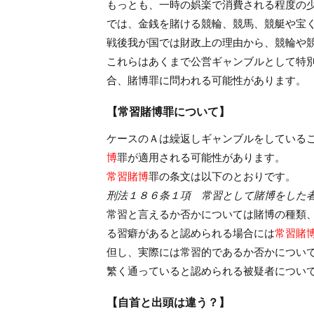
もっとも、一時の娯楽で消費される程度の
では、金銭を賭ける競輪、競馬、競艇や宝
戦後我が国では財政上の理由から、競輪や
これらはあくまで公営ギャンブルとして特
合、賭博罪に問われる可能性があります。
【常習賭博罪について】
ケースのＡは繰返しギャンブルをしている
博
罪が適用される可能性があります。
常習賭博
罪の条文は以下のとおりです。
刑法１８６条１項 常習として賭博をした
常習と言えるか否かについては賭博の種類
る習癖があると認められる場合には
常習賭
但し、実際には常習的であるか否かについ
繁く通っていると認められる被疑者につい
【自首と出頭は違う？】