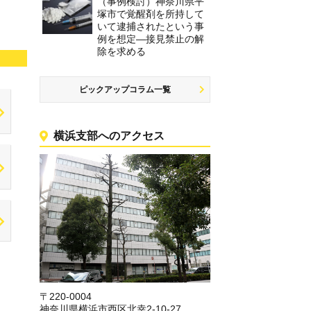
（事例検討）神奈川県平
塚市で覚醒剤を所持して
いて逮捕されたという事
例を想定―接見禁止の解
除を求める
ピックアップコラム一覧
横浜支部へのアクセス
〒220-0004
神奈川県横浜市西区北幸2-10-27