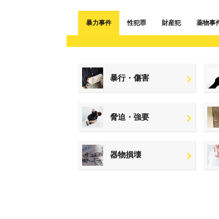
暴力事件
性犯罪
財産犯
薬物事
暴行・傷害
脅迫・強要
器物損壊