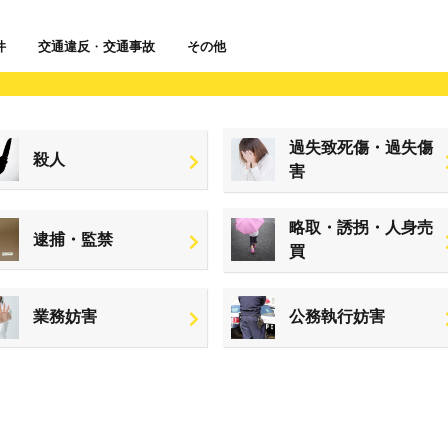
件
交通違反
・
交通事故
その他
過失致死傷・過失傷
殺人
害
略取・誘拐・人身売
逮捕・監禁
買
業務妨害
公務執行妨害