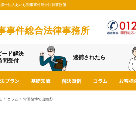
浜の弁護士法人あいち刑事事件総合法律事務所
事事件総合法律事務所
ピード解決
逮捕されたら
4時間受付
決プラン
基礎知識
解決事例
コラム
お客様
E
コラム
常習賭博で出頭①