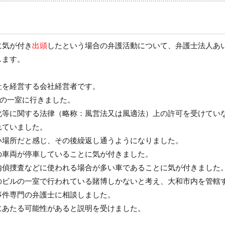
に気が付き
出頭
したという場合の弁護活動について、弁護士法人あ
します。
社を経営する会社経営者です。
ルの一室に行きました。
化等に関する法律（略称：風営法又は風適法）上の許可を受けてい
れていました。
い場所だと感じ、その後繰返し通うようになりました。
の車両が停車していることに気が付きました。
内偵捜査などに使われる場合が多い車であることに気が付きました
のビルの一室で行われている賭博しかないと考え、大和市内を管轄
事件専門の弁護士に相談しました。
にあたる可能性があると説明を受けました。