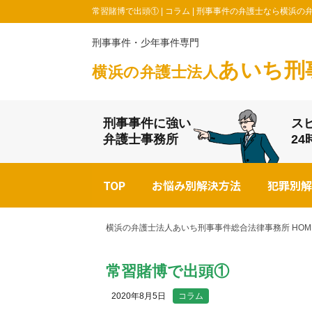
常習賭博で出頭① | コラム | 刑事事件の弁護士なら横
刑事事件・少年事件専門
あいち刑
横浜の弁護士法人
刑事事件に強い
ス
弁護士事務所
2
TOP
お悩み別解決方法
犯罪別解
横浜の弁護士法人あいち刑事事件総合法律事務所 HOM
常習賭博で出頭①
2020年8月5日
コラム