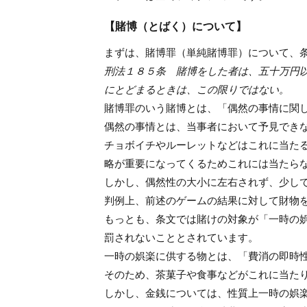
【賭博（とばく）について】
まずは、賭博罪（単純賭博罪）について、
刑法１８５条 賭博をした者は、五十万円
にとどまるときは、この限りではない。
賭博罪のいう賭博とは、「偶然の事情に関
偶然の事情とは、当事者において予見でき
チョボイチやルーレットなどはこれに当た
略が重要になってくるためこれには当たら
しかし、偶然性の大小に左右されず、少し
判例上、前述のゲームの結果に対して財物
もっとも、条文では賭けの対象が「一時の
罰されないこととされています。
一時の娯楽に供する物とは、「費消の即時
そのため、茶菓子や食事などがこれに当た
しかし、金銭については、性質上一時の娯