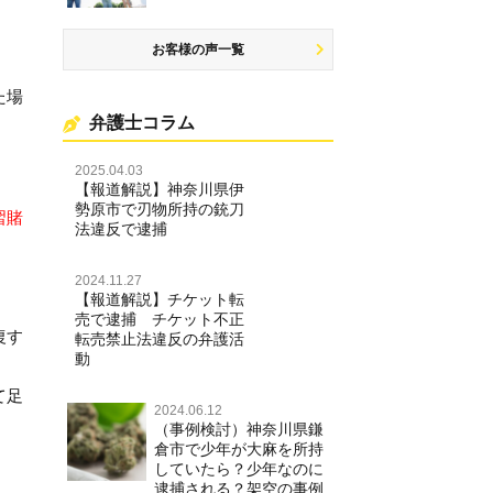
お客様の声一覧
。
た場
弁護士コラム
2025.04.03
【報道解説】神奈川県伊
勢原市で刃物所持の銃刀
習賭
法違反で逮捕
2024.11.27
【報道解説】チケット転
売で逮捕 チケット不正
復す
転売禁止法違反の弁護活
動
て足
2024.06.12
（事例検討）神奈川県鎌
倉市で少年が大麻を所持
していたら？少年なのに
逮捕される？架空の事例