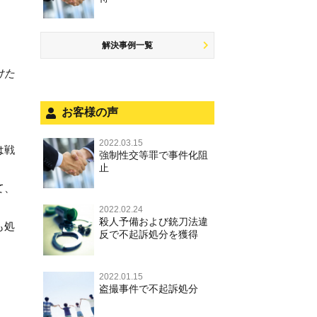
商標法違反
公然わいせつ罪，わいせつ物頒布
盗品売買・譲り受け等
するには
罪，淫行勧誘罪
公務執行妨害
少年事件の手続と特色
飲酒運転
放火・失火
知的財産と刑事事件
事件を秘密にするためにとるべき
児童ポルノ，リベンジポルノ
少年事件の処分
危険運転行為等
解決事例一覧
犯罪収益移転防止法違反
行動とは
風営法・風適法違反
被害者対応
自転車事故
けた
ストーカー事件
被害届・告訴・告発の違いを知り
適切に対応するためには
被害届・告訴・告発の不安や悩み
ネット犯罪
お客様の声
自首・出頭の不安や悩みを解消す
法人と刑事事件（脱税関係，従業
銃刀法違反
るためには
員逮捕，予防法務等）
2022.03.15
は戦
強制性交等罪で事件化阻
児童虐待・保護責任者遺棄
面会・差し入れ
止
文書偽造・偽造文書行使
て、
不正競争防止法
2022.02.24
殺人予備および銃刀法違
も処
反で不起訴処分を獲得
住居侵入等
名誉毀損・侮辱
2022.01.15
盗撮事件で不起訴処分