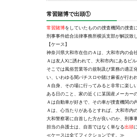
常習賭博で出頭①
常習賭博
をしていたものの捜査機関の捜査
刑事事件総合法律事務所横浜支部が解説致
【ケース】
神奈川県大和市在住のＡは、大和市内の会
Ａは友人Xに誘われて、大和市内にあるビ
そこでは風俗営業等の規制及び業務の適正
い、いわゆる闇パチスロや賭け麻雀が行わ
Ａ自身、その場に行ってみると非常に楽し
ある日のこと、家の近くに某国産メーカー
Ａは自動車が好きで、その車が捜査機関の
Ａは、心当たりがあるとすれば、大和市内
大和警察署に自首した方が良いのか、刑事
担当の弁護士は、自首ではなく単なる
出頭
≪ケースは全てフィクションです。≫