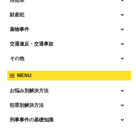
性犯罪
暴行・傷害
財産犯
痴漢
殺人
薬物事件
窃盗
盗撮・のぞき
交通違反・交通事故
覚せい剤
過失致死傷・過失傷害
強盗
その他
人身事故・死亡事故
強制わいせつ、準強制わいせつ
大麻取締法違反
MENU
脅迫・強要
著作権法違反
詐欺
ひき逃げ・当て逃げ
お悩み別解決方法
強姦・準強姦
麻薬及び向精神薬
逮捕・監禁
商標法違反
恐喝
「逮捕」について適切に知ることで不安や悩みを解消する
犯罪別解決方法
無免許運転
起訴後、前科がつくのを避けるためにすべき行動とは
淫行・援助交際
刑事事件の基礎知識
事件別－暴力事件
危険ドラッグ
逮捕されたら
略取・誘拐・人身売買
放火・失火
横領 背任
暴力事件 TOP
刑事事件と民事事件の違い
事件別－性犯罪