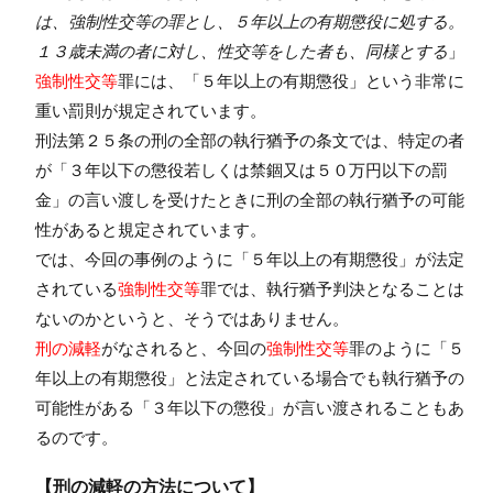
は、強制性交等の罪とし、５年以上の有期懲役に処する。
１３歳未満の者に対し、性交等をした者も、同様とする
」
強制性交等
罪には、「５年以上の有期懲役」という非常に
重い罰則が規定されています。
刑法第２５条の刑の全部の執行猶予の条文では、特定の者
が「３年以下の懲役若しくは禁錮又は５０万円以下の罰
金」の言い渡しを受けたときに刑の全部の執行猶予の可能
性があると規定されています。
では、今回の事例のように「５年以上の有期懲役」が法定
されている
強制性交等
罪では、執行猶予判決となることは
ないのかというと、そうではありません。
刑の減軽
がなされると、今回の
強制性交等
罪のように「５
年以上の有期懲役」と法定されている場合でも執行猶予の
可能性がある「３年以下の懲役」が言い渡されることもあ
るのです。
【刑の減軽の方法について】