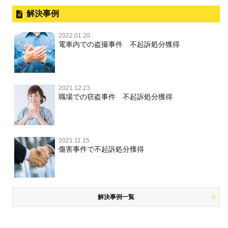
飲酒運転
釈放してほしい
公然わいせつ，わいせつ物頒布，淫
暴行・傷害
外国人事件の手続きと特色
解決事例
行勧誘罪
性犯罪 TOP
事件別－財産犯
逮捕後、早急な釈放・保釈を望むときにすべきこと
器物損壊
犯罪収益移転防止法違反
盗品売買・譲り受け等
殺人
刑事裁判の概要・手続
2022.01.20
痴漢
無実・無罪の証明をしたい
財産犯 TOP
危険運転行為等
電車内での盗撮事件 不起訴処分獲得
事件別－薬物事件
過失致死・過失傷害
児童ポルノ・リベンジポルノ
公務員の逮捕・刑事事件
盗撮，のぞき
被害者との示談を円満に進めるためには
窃盗罪
薬物事件 TOP
業務妨害
ストーカー事件
事件別－交通違反・交通事故
脅迫・強要
控訴・上告
不同意わいせつ（旧：強制わいせつ，準強制わいせつ），
執行猶予判決を得るためにすべきこと
強盗罪
覚せい剤
自転車事故
監護者わいせつ
逮捕・監禁
2021.12.23
国選弁護士と私選弁護士の違い
交通違反・交通事故 TOP
その他
刑事事件で被疑者を不起訴処分にするには
職場での窃盗事件 不起訴処分獲得
詐欺罪
大麻
不同意性交等・監護者性交等
略取・誘拐・人身売買
裁判員裁判
人身事故・死亡事故
公務執行妨害
ネット犯罪
その他 TOP
事件を秘密にするためにとるべき行動とは
恐喝罪
麻薬及び向精神薬
淫行・援助交際
器物損壊
司法取引・刑事免責
ひき逃げ・当て逃げ
著作権法違反
被害届・告訴・告発の違いを知り適切に対応するためには
横領・背任
2021.11.15
危険ドラッグ
公然わいせつ罪，わいせつ物頒布罪，淫行勧誘罪
業務妨害
取調べの注意点
無免許運転
傷害事件で不起訴処分獲得
銃刀法違反
商標法違反
自首・出頭の不安や悩みを解消するためには
盗品売買・譲り受け等
児童ポルノ，リベンジポルノ
公務執行妨害
少年事件の手続と特色
飲酒運転
放火・失火
知的財産と刑事事件
風営法・風適法違反
少年事件の処分
危険運転行為等
犯罪収益移転防止法違反
風営法・風適法違反
解決事例一覧
被害者対応
自転車事故
ストーカー事件
被害届・告訴・告発の不安や悩み
ネット犯罪