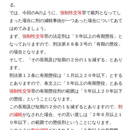
る。
では、今回のAのように、
強制性交等
罪で裁判となってし
まった場合に刑の減軽事由が一つあった場合についてあて
はめてみましょう。
まず、
強制性交等
罪の法定刑は「５年以上の有期懲役」と
なっておりますので、刑法第６８条３号の「有期の懲役」
の場合となります。
そして、「その長期及び短期の２分の１を減ずる」とあり
ます。
刑法第１２条に有期懲役は「１月以上２０年以下」とする
とありますので、条文上に「５年以上の有期懲役」とある
強制性交等
罪の有期懲役刑の範囲は「５年以上２０年以下
の懲役」ということになります。
この長期及び短期の２分の１を減ずるとありますので、
刑
の減軽
がなされた場合、その言い渡しは「２年６月以上１
０年以下」の範囲での懲役刑ということになります。