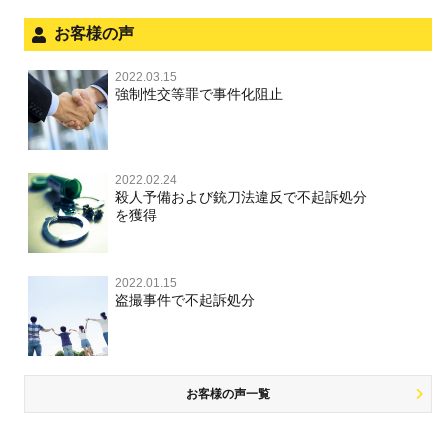
児童虐待・保護責任者遺棄
法人と刑事事件（脱税関係，従業員逮捕，予防法務等）
お客様の声
銃刀法違反
面会・差し入れ
児童虐待・保護責任者遺棄
2022.03.15
文書偽造・偽造文書行使
強制性交等罪で事件化阻止
文書偽造・偽造文書行使
不正競争防止法
不正競争防止法
2022.02.24
住居侵入等
殺人予備および銃刀法違反で不起訴処分
を獲得
名誉毀損・侮辱
住居侵入等
2022.01.15
盗撮事件で不起訴処分
名誉棄損・侮辱
お客様の声一覧