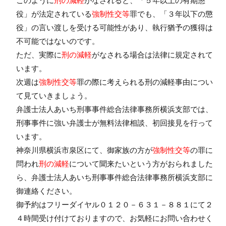
このように
刑の減軽
がなされると、「５年以上の有期懲
役」が法定されている
強制性交等
罪でも、「３年以下の懲
役」の言い渡しを受ける可能性があり、執行猶予の獲得は
不可能ではないのです。
ただ、実際に
刑の減軽
がなされる場合は法律に規定されて
います。
次週は
強制性交等
罪の際に考えられる刑の減軽事由につい
て見ていきましょう。
弁護士法人あいち刑事事件総合法律事務所横浜支部では、
刑事事件に強い弁護士が無料法律相談、初回接見を行って
います。
神奈川県横浜市泉区にて、御家族の方が
強制性交等
の罪に
問われ
刑の減軽
について聞来たいという方がおられました
ら、弁護士法人あいち刑事事件総合法律事務所横浜支部に
御連絡ください。
御予約はフリーダイヤル０１２０－６３１－８８１にて２
４時間受け付けておりますので、お気軽にお問い合わせく