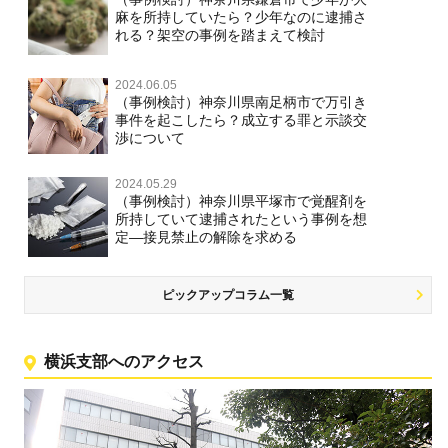
麻を所持していたら？少年なのに逮捕さ
れる？架空の事例を踏まえて検討
2024.06.05
（事例検討）神奈川県南足柄市で万引き
事件を起こしたら？成立する罪と示談交
渉について
2024.05.29
（事例検討）神奈川県平塚市で覚醒剤を
所持していて逮捕されたという事例を想
定―接見禁止の解除を求める
ピックアップコラム一覧
横浜支部へのアクセス