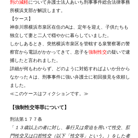
刑の減軽
について弁護士法人あいち刑事事件総合法律事務
所横浜支部が解説します。
【ケース】
神奈川県横浜市泉区在住のAは、定年を迎え、子供たちも
独立して妻と二人で穏やかに暮らしていました。
しかしあるとき、突然横浜市泉区を管轄する泉警察署の警
察官から電話がかかってきて、息子を
強制性交
の疑いで逮
捕したと言われました。
詳細が何もわからず、どのように対処すればよいか分から
なかったＡは、刑事事件に強い弁護士に初回接見を依頼し
ました。
≪このケースはフィクションです。≫
【強制性交等罪について】
刑法第１７７条
「
１３歳以上の者に対し、暴行又は脅迫を用いて性交、肛
門性交又は口腔性交（以下「性交等」という。）をした者