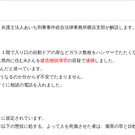
、
弁護士法人あいち刑事事件総合法律事務所横浜支部
が解説します
、１階で入り口の自動ドアの扉などガラス数枚をハンマーでたたく
は県内に住むAさんを
建造物損壊罪
の容疑で
逮捕
しました。
及んだと述べています。
どうなるのか分からず不安でたまりません。
すぐに相談の電話を入れました。
うに規定されています。
年以下の懲役に処する。よって人を死傷させた者は、傷害の罪と比