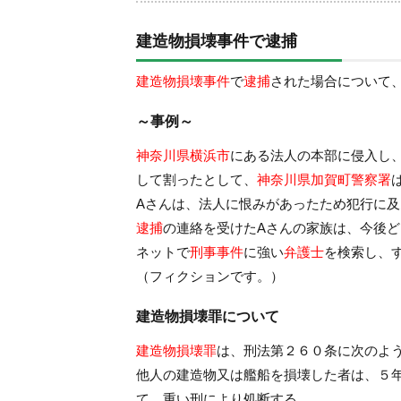
建造物損壊事件で逮捕
建造物損壊事件
で
逮捕
された場合について
～事例～
神奈川県横浜市
にある法人の本部に侵入し
して割ったとして、
神奈川県加賀町警察署
Aさんは、法人に恨みがあったため犯行に
逮捕
の連絡を受けたAさんの家族は、今後
ネットで
刑事事件
に強い
弁護士
を検索し、
（フィクションです。）
建造物損壊罪について
建造物損壊罪
は、刑法第２６０条に次のよ
他人の建造物又は艦船を損壊した者は、５
て、重い刑により処断する。