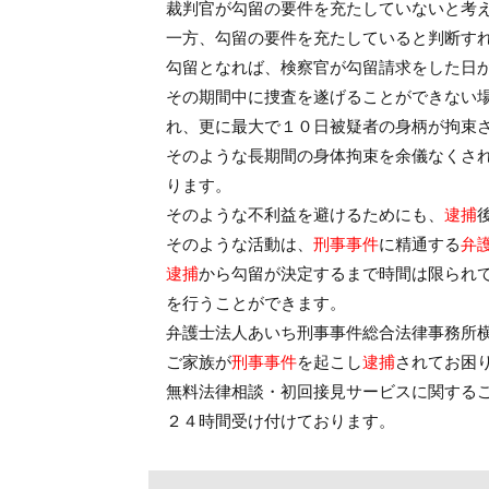
裁判官が勾留の要件を充たしていないと考
一方、勾留の要件を充たしていると判断す
勾留となれば、検察官が勾留請求をした日
その期間中に捜査を遂げることができない
れ、更に最大で１０日被疑者の身柄が拘束
そのような長期間の身体拘束を余儀なくさ
ります。
そのような不利益を避けるためにも、
逮捕
そのような活動は、
刑事事件
に精通する
弁
逮捕
から勾留が決定するまで時間は限られ
を行うことができます。
弁護士法人あいち刑事事件総合法律事務所
ご家族が
刑事事件
を起こし
逮捕
されてお困
無料法律相談・初回接見サービスに関する
２４時間受け付けております。