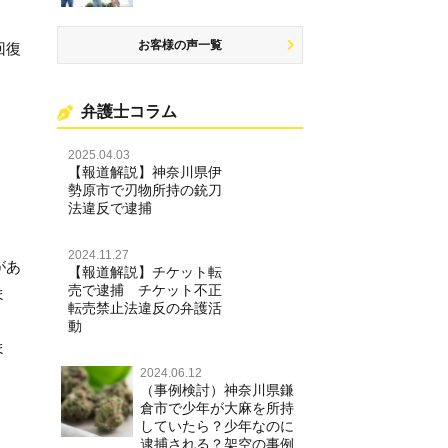
お客様の声一覧
回復
弁護士コラム
2025.04.03
【報道解説】神奈川県伊
勢原市で刃物所持の銃刀
法違反で逮捕
2024.11.27
があ
【報道解説】チケット転
売で逮捕 チケット不正
ま
転売禁止法違反の弁護活
動
ま
2024.06.12
（事例検討）神奈川県鎌
倉市で少年が大麻を所持
していたら？少年なのに
逮捕される？架空の事例