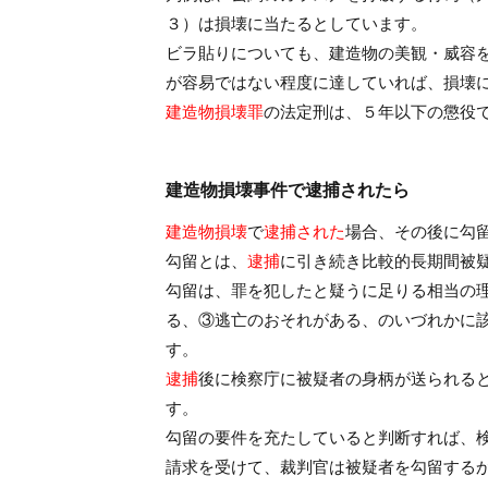
３）は損壊に当たるとしています。
ビラ貼りについても、建造物の美観・威容
が容易ではない程度に達していれば、損壊
建造物損壊罪
の法定刑は、５年以下の懲役
建造物損壊事件で逮捕されたら
建造物損壊
で
逮捕された
場合、その後に勾
勾留とは、
逮捕
に引き続き比較的長期間被
勾留は、罪を犯したと疑うに足りる相当の
る、③逃亡のおそれがある、のいづれかに
す。
逮捕
後に検察庁に被疑者の身柄が送られる
す。
勾留の要件を充たしていると判断すれば、
請求を受けて、裁判官は被疑者を勾留する