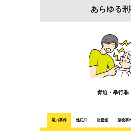
あらゆる刑
脅迫・暴行罪
暴力事件
性犯罪
財産犯
薬物事