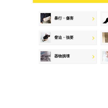
暴行・傷害
脅迫・強要
器物損壊