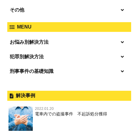
覚せい剤
過失致死傷・過失傷害
強盗
その他
人身事故・死亡事故
強制わいせつ、準強制わいせつ
大麻取締法違反
MENU
脅迫・強要
著作権法違反
詐欺
ひき逃げ・当て逃げ
お悩み別解決方法
強姦・準強姦
麻薬及び向精神薬
逮捕・監禁
商標法違反
恐喝
「逮捕」について適切に知ることで不安や悩みを解消する
犯罪別解決方法
無免許運転
起訴後、前科がつくのを避けるためにすべき行動とは
淫行・援助交際
刑事事件の基礎知識
事件別－暴力事件
危険ドラッグ
逮捕されたら
略取・誘拐・人身売買
放火・失火
横領 背任
暴力事件 TOP
刑事事件と民事事件の違い
事件別－性犯罪
飲酒運転
釈放してほしい
公然わいせつ，わいせつ物頒布，淫
暴行・傷害
外国人事件の手続きと特色
解決事例
行勧誘罪
性犯罪 TOP
事件別－財産犯
逮捕後、早急な釈放・保釈を望むときにすべきこと
器物損壊
犯罪収益移転防止法違反
盗品売買・譲り受け等
殺人
刑事裁判の概要・手続
2022.01.20
痴漢
無実・無罪の証明をしたい
財産犯 TOP
危険運転行為等
電車内での盗撮事件 不起訴処分獲得
事件別－薬物事件
過失致死・過失傷害
児童ポルノ・リベンジポルノ
公務員の逮捕・刑事事件
盗撮，のぞき
被害者との示談を円満に進めるためには
窃盗罪
薬物事件 TOP
業務妨害
ストーカー事件
事件別－交通違反・交通事故
脅迫・強要
控訴・上告
不同意わいせつ（旧：強制わいせつ，準強制わいせつ），
執行猶予判決を得るためにすべきこと
強盗罪