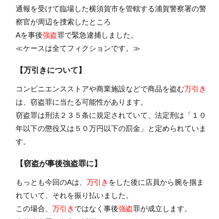
通報を受けて臨場した横須賀市を管轄する浦賀警察署の警
察官が周辺を捜索したところ
Aを事後
強盗
罪で緊急逮捕しました。
≪ケースは全てフィクションです。≫
【万引きについて】
コンビニエンスストアや商業施設などで商品を盗む
万引き
は、窃盗罪に当たる可能性があります。
窃盗罪は刑法２３５条に規定されていて、法定刑は「１０
年以下の懲役又は５０万円以下の罰金」と定められていま
す。
【窃盗が事後強盗罪に】
もっとも今回のAは、
万引き
をした後に店員から腕を掴ま
れていて、それを振り払いました。
この場合、
万引き
ではなく事後
強盗
罪が成立します。