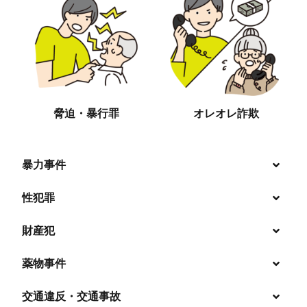
脅迫・暴行罪
オレオレ詐欺
暴力事件
性犯罪
暴行・傷害
財産犯
痴漢
殺人
薬物事件
窃盗
盗撮・のぞき
交通違反・交通事故