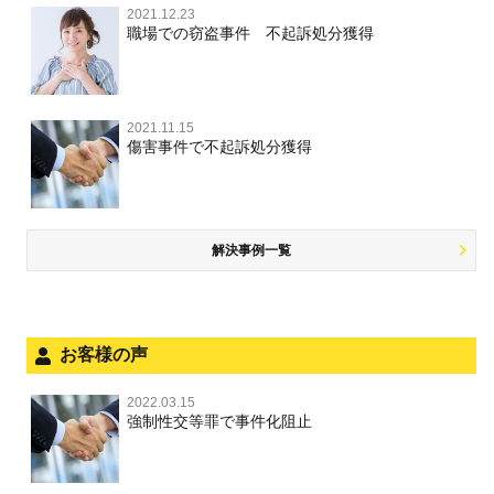
覚せい剤
自転車事故
監護者わいせつ
逮捕・監禁
2021.12.23
国選弁護士と私選弁護士の違い
交通違反・交通事故 TOP
その他
刑事事件で被疑者を不起訴処分にするには
職場での窃盗事件 不起訴処分獲得
詐欺罪
大麻
不同意性交等・監護者性交等
略取・誘拐・人身売買
裁判員裁判
人身事故・死亡事故
公務執行妨害
ネット犯罪
その他 TOP
事件を秘密にするためにとるべき行動とは
恐喝罪
麻薬及び向精神薬
淫行・援助交際
器物損壊
司法取引・刑事免責
ひき逃げ・当て逃げ
著作権法違反
被害届・告訴・告発の違いを知り適切に対応するためには
横領・背任
2021.11.15
危険ドラッグ
公然わいせつ罪，わいせつ物頒布罪，淫行勧誘罪
業務妨害
取調べの注意点
無免許運転
傷害事件で不起訴処分獲得
銃刀法違反
商標法違反
自首・出頭の不安や悩みを解消するためには
盗品売買・譲り受け等
児童ポルノ，リベンジポルノ
公務執行妨害
少年事件の手続と特色
飲酒運転
放火・失火
知的財産と刑事事件
風営法・風適法違反
少年事件の処分
危険運転行為等
犯罪収益移転防止法違反
風営法・風適法違反
解決事例一覧
被害者対応
自転車事故
ストーカー事件
被害届・告訴・告発の不安や悩み
ネット犯罪
児童虐待・保護責任者遺棄
法人と刑事事件（脱税関係，従業員逮捕，予防法務等）
お客様の声
銃刀法違反
面会・差し入れ
児童虐待・保護責任者遺棄
2022.03.15
文書偽造・偽造文書行使
強制性交等罪で事件化阻止
文書偽造・偽造文書行使
不正競争防止法