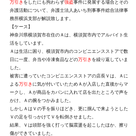
万引き
をしたにも拘わらず
強盗
事件に発展する場合とその
弁護活動について、弁護士法人あいち刑事事件総合法律事
務所横浜支部が解説致します。
【ケース】
神奈川県横須賀市在住のＡは、横須賀市内でアルバイト生
活をしています。
Ａは生活に困り、横須賀市内のコンビニエンスストアで数
日に一度、弁当や冷凍食品などの
万引き
を繰り返していま
した。
被害に遭っていたコンビニエンスストアの店長Ｖは、Ａに
よる
万引き
に気が付いていたためＡが入店した直後からマ
ークし、Ａが商品をカバンに入れて店を出たところで声を
かけ、Ａの腕をつかみました。
しかしＡはＶの手を振りほどき、更に掴んで来ようとした
Ｖの足を引っかけてＶを転倒させました。
結果、Ｖは頭部を強く打って脳震盪を起こしたほか、擦り
傷ができていました。