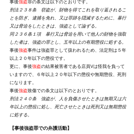
事後
強盗
罪の条文は以下のとおりです。
刑法２３８条 窃盗が、財物を得てこれを取り返されるこ
とを防ぎ、逮捕を免れ、又は罪跡を隠滅するために、暴行
又は脅迫をしたときは、強盗として論ずる。
同２３６条１項 暴行又は脅迫を用いて他人の財物を強取
した者は、強盗の罪とし、五年以上の有期懲役に処する。
事後
強盗
事件は強盗罪として扱われるため、法定刑は５年
以上２０年以下の懲役です。
更に、事後
強盗
の結果被害者である店員Vは怪我を負って
いますので、６年以上２０年以下の懲役や無期懲役、死刑
になります。
事後
強盗
致傷での条文は以下のとおりです。
刑法２４０条 強盗が、人を負傷させたときは無期又は六
年以上の懲役に処し、死亡させたときは死刑又は無期懲役
に処する。
【事後強盗罪での弁護活動】