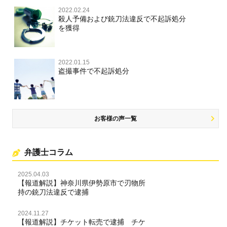
不正競争防止法
2022.02.24
住居侵入等
殺人予備および銃刀法違反で不起訴処分
を獲得
名誉毀損・侮辱
住居侵入等
2022.01.15
盗撮事件で不起訴処分
名誉棄損・侮辱
お客様の声一覧
弁護士コラム
2025.04.03
【報道解説】神奈川県伊勢原市で刃物所
持の銃刀法違反で逮捕
2024.11.27
【報道解説】チケット転売で逮捕 チケ