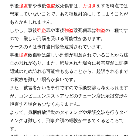
事後
強盗
罪や事後
強盗
致死傷罪は、
万引き
をする時点では
想定していないことで、ある種反射的にしてしまうことが
あるかもしれません。
しかし、事後
強盗
罪や事後
強盗
致死傷罪は
強盗
の一種です
ので、厳しい刑罰を受ける可能性があります。
ケースのＡは事件当日緊急逮捕されています。
事後
強盗
致傷罪は厳しい刑罰が用意されていることから逃
亡の恐れがあり、また、釈放された場合に被害店舗に証拠
隠滅のため訪れる可能性もあることから、起訴されるまで
の釈放を難しい場合が多いです。
また、被害者がいる事件ですので示談交渉も考えられます
が、コンビニエンスストアなどのチェーン店は示談交渉を
拒否する場合も少なくありません。
よって、身柄解放活動のタイミングや示談交渉を行うタイ
ミングは難しく、刑事弁護の経験が生きてくるところで
す。