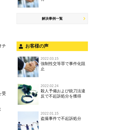
商標法違反
公然わいせつ罪，わいせつ物頒布
盗品売買・譲り受け等
するには
罪，淫行勧誘罪
公務執行妨害
少年事件の手続と特色
飲酒運転
放火・失火
知的財産と刑事事件
事件を秘密にするためにとるべき
児童ポルノ，リベンジポルノ
少年事件の処分
危険運転行為等
解決事例一覧
犯罪収益移転防止法違反
行動とは
。
風営法・風適法違反
被害者対応
自転車事故
ストーカー事件
被害届・告訴・告発の違いを知り
適切に対応するためには
被害届・告訴・告発の不安や悩み
ネット犯罪
けチ
お客様の声
自首・出頭の不安や悩みを解消す
法人と刑事事件（脱税関係，従業
銃刀法違反
るためには
員逮捕，予防法務等）
2022.03.15
強制性交等罪で事件化阻
児童虐待・保護責任者遺棄
面会・差し入れ
止
文書偽造・偽造文書行使
不正競争防止法
2022.02.24
殺人予備および銃刀法違
を受
反で不起訴処分を獲得
住居侵入等
名誉毀損・侮辱
ま
2022.01.15
盗撮事件で不起訴処分