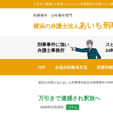
万引きで逮捕され釈放へ | コラム | 刑事事件の弁護士
刑事事件・少年事件専門
あいち刑
横浜の弁護士法人
刑事事件に強い
ス
弁護士事務所
2
TOP
お悩み別解決方法
犯罪別解
横浜の弁護士法人あいち刑事事件総合法律事務所 HOM
万引きで逮捕され釈放へ
2020年12月28日
コラム