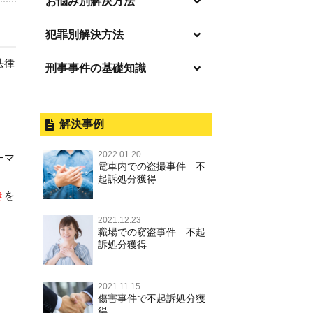
お悩み別解決方法
「逮捕」について適切に知ること
犯罪別解決方法
で不安や悩みを解消する
法律
刑事事件の基礎知識
事件別－暴力事件
起訴後、前科がつくのを避けるた
めにすべき行動とは
暴力事件 TOP
刑事事件と民事事件の違い
事件別－性犯罪
逮捕されたら
暴行・傷害
外国人事件の手続きと特色
解決事例
性犯罪 TOP
事件別－財産犯
釈放してほしい
殺人
刑事裁判の概要・手続
2022.01.20
痴漢
ーマ
財産犯 TOP
逮捕後、早急な釈放・保釈を望む
電車内での盗撮事件 不
事件別－薬物事件
過失致死・過失傷害
公務員の逮捕・刑事事件
ときにすべきこと
起訴処分獲得
盗撮，のぞき
窃盗罪
き
を
薬物事件 TOP
事件別－交通違反・交通事故
脅迫・強要
控訴・上告
無実・無罪の証明をしたい
不同意わいせつ（旧：強制わいせ
強盗罪
2021.12.23
覚せい剤
つ，準強制わいせつ），監護者わ
逮捕・監禁
国選弁護士と私選弁護士の違い
交通違反・交通事故 TOP
被害者との示談を円満に進めるた
その他
職場での窃盗事件 不起
いせつ
詐欺罪
めには
訴処分獲得
大麻
略取・誘拐・人身売買
裁判員裁判
人身事故・死亡事故
その他 TOP
不同意性交等・監護者性交等
恐喝罪
執行猶予判決を得るためにすべき
麻薬及び向精神薬
器物損壊
司法取引・刑事免責
ひき逃げ・当て逃げ
こと
2021.11.15
著作権法違反
淫行・援助交際
横領・背任
傷害事件で不起訴処分獲
危険ドラッグ
業務妨害
取調べの注意点
無免許運転
得
刑事事件で被疑者を不起訴処分に