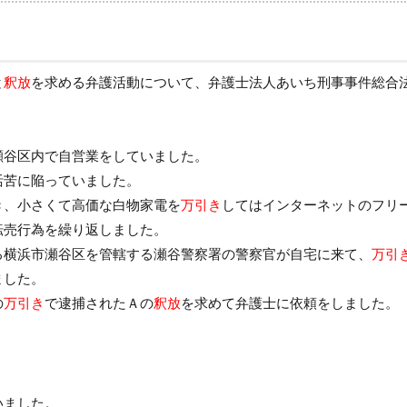
と
釈放
を求める弁護活動について、弁護士法人あいち刑事事件総合
瀬谷区内で自営業をしていました。
活苦に陥っていました。
き、小さくて高価な白物家電を
万引き
してはインターネットのフリ
転売行為を繰り返しました。
ろ横浜市瀬谷区を管轄する瀬谷警察署の警察官が自宅に来て、
万引
ました。
の
万引き
で逮捕されたＡの
釈放
を求めて弁護士に依頼をしました。
いました。