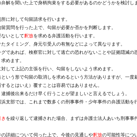
の弁解を聞いた上で身柄拘束をする必要があるのかどうかを検討し
判所に対して勾留請求を行います。
勾留質問を行った上で、勾留が必要か否かを判断します。
要ないとして
釈放
を求める弁護活動を行います。
けたタイミング、身元引受人の有無などによって異なります。
ングであれば、検察官に対して逃亡の恐れがないことや証拠隠滅の
う求めます。
に対して上記の主張を行い、勾留をしないよう求めます。
告という形で勾留の取消しを求めるという方法がありますが、一度
断するとはいえ）覆すことは容易ではありません。
、逮捕後出来るだけ早く行うことが望ましいと言えるでしょう。
横浜支部では、これまで数多くの刑事事件・少年事件の弁護活動を
引き
を繰り返して逮捕された場合、まずは弁護士法人あいち刑事事
件の詳細について伺った上で、今後の見通しや
釈放
の可能性等につ