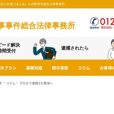
なら横浜の弁護士法人あいち刑事事件総合法律事務所
事事件総合法律事務所
ピード解決
逮捕されたら
4時間受付
決プラン
基礎知識
解決事例
コラム
お客様
E
コラム
万引きで逮捕され釈放へ