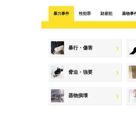
暴力事件
性犯罪
財産犯
薬物事
暴行・傷害
脅迫・強要
器物損壊