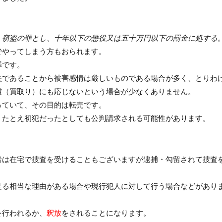
。
、窃盗の罪とし、十年以下の懲役又は五十万円以下の罰金に処する
でやってしまう方もおられます。
罪です。
失であることから被害感情は厳しいものである場合が多く、とりわ
償（買取り）にも応じないという場合が少なくありません。
っていて、その目的は転売です。
、たとえ初犯だったとしても公判請求される可能性があります。
者は在宅で捜査を受けることもございますが逮捕・勾留されて捜査
足る相当な理由がある場合や現行犯人に対して行う場合などがあり
を行われるか、
釈放
をされることになります。