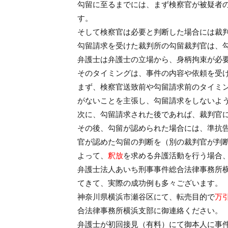
勾留に至るまでには、まず検察官が被疑者
す。
そして検察官は必要と判断した場合には裁
勾留請求を受けた裁判所の勾留裁判官は、
弁護士は弁護士の立場から、身柄拘束が必
そのタイミングは、事件の内容や依頼を受
まず、検察官送致前や勾留請求前のタイミ
がないことを主張し、勾留請求をしないよ
次に、勾留請求された後であれば、裁判官
その後、勾留が認められた場合には、準抗
官が認めた勾留の判断を（別の裁判官が判
よって、
釈放
を求める弁護活動を行う場合
弁護士法人あいち刑事事件総合法律事務所
てきて、実際の成功例も多々ございます。
神奈川県横浜市瀬谷区にて、転売目的で
万
合法律事務所横浜支部に御連絡ください。
弁護士が初回接見（有料）にて御本人に事