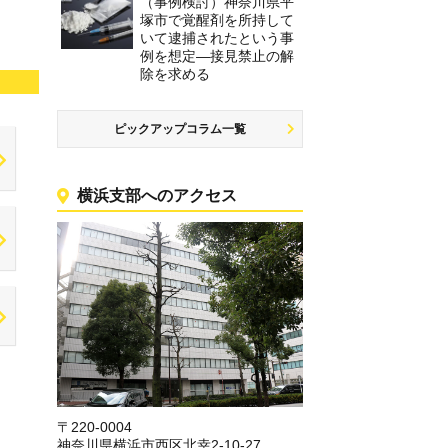
（事例検討）神奈川県平
塚市で覚醒剤を所持して
いて逮捕されたという事
例を想定―接見禁止の解
除を求める
ピックアップコラム一覧
横浜支部へのアクセス
〒220-0004
神奈川県横浜市西区北幸2-10-27