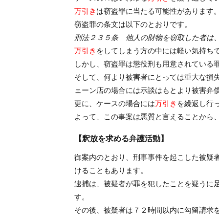
万引き
は窃盗罪に当たる可能性があります
窃盗罪の条文は以下のとおりです。
刑法２３５条 他人の財物を窃取した者は
万引き
をしてしまう方の中には軽い気持ち
しかし、窃盗罪は懲役刑も用意されている
そして、何より被害者にとっては重大な損
ェーン店の場合には示談はもとより被害弁
更に、ケースの場合には
万引き
を繰返し行
よって、この事案は悪質と言えることから
【釈放を求める弁護活動】
御案内のとおり、刑事事件を起こした被疑
けることもあります。
逮捕は、被疑者が罪を犯したことを疑うに
す。
その後、被疑者は７２時間以内に勾留請求