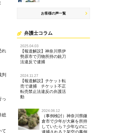
ま
お客様の声一覧
弁護士コラム
2025.04.03
恐れ
【報道解説】神奈川県伊
勢原市で刃物所持の銃刀
法違反で逮捕
裁判
2024.11.27
【報道解説】チケット転
売で逮捕 チケット不正
転売禁止法違反の弁護活
動
行っ
2024.06.12
件総
（事例検討）神奈川県鎌
倉市で少年が大麻を所持
していたら？少年なのに
いて
逮捕される？架空の事例