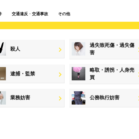
件
交通違反
・
交通事故
その他
過失致死傷・過失傷
殺人
害
略取・誘拐・人身売
逮捕・監禁
買
業務妨害
公務執行妨害