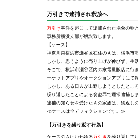
万引きで逮捕され釈放へ
万引き
事件を起こして逮捕された場合の罪
事務所横浜支部が解説致します。
【ケース】
神奈川県横浜市瀬谷区在住のＡは、横浜市
しかし、思うように売り上げが伸びず、生
そこで、横浜市瀬谷区内の家電量販店に行
ーケットアプリやオークションアプリにて
しかし、ある日Ａが出勤しようとしたとこ
繰り返したことによる窃盗罪で通常逮捕し
逮捕の知らせを受けたＡの家族は、繰返し
≪ケースは全てフィクションです。≫
【万引きを繰り返す行為】
ケースのＡはいわゆる
万引き
を繰り返して