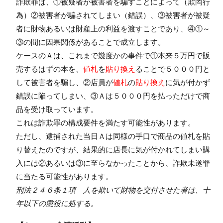
詐欺罪は、①被疑者が被害者を騙すことによって（欺罔行
為）②被害者が騙されてしまい（錯誤）、③被害者が被疑
者に財物あるいは財産上の利益を渡すことであり、④①～
③の間に因果関係があることで成立します。
ケースのＡは、これまで幾度かの事件で①本来５万円で販
売するはずの本を、
値札
を
貼り換え
ることで５０００円と
して被害者を騙し、②店員が
値札
の
貼り換え
に気が付かず
錯誤に陥ってしまい、③Ａは５０００円を払っただけで商
品を受け取っています。
これは詐欺罪の構成要件を満たす可能性があります。
ただし、逮捕された当日Ａは同様の手口で商品の値札を貼
り替えたのですが、結果的に店長に気が付かれてしまい購
入には②あるいは③に至らなかったことから、詐欺未遂罪
に当たる可能性があります。
刑法２４６条１項 人を欺いて財物を交付させた者は、十
年以下の懲役に処する。