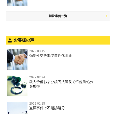
飲酒運転
放火・失火
知的財産と刑事事件
風営法・風適法違反
少年事件の処分
危険運転行為等
犯罪収益移転防止法違反
風営法・風適法違反
解決事例一覧
被害者対応
自転車事故
ストーカー事件
被害届・告訴・告発の不安や悩み
ネット犯罪
児童虐待・保護責任者遺棄
法人と刑事事件（脱税関係，従業員逮捕，予防法務等）
お客様の声
銃刀法違反
面会・差し入れ
児童虐待・保護責任者遺棄
2022.03.15
文書偽造・偽造文書行使
強制性交等罪で事件化阻止
文書偽造・偽造文書行使
不正競争防止法
不正競争防止法
2022.02.24
住居侵入等
殺人予備および銃刀法違反で不起訴処分
を獲得
名誉毀損・侮辱
住居侵入等
2022.01.15
盗撮事件で不起訴処分