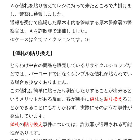
Ａが値札を貼り替えてレジに持って来たところで声掛けを
し、警察に通報しました。
通報を受けて臨場した厚木市内を管轄する厚木警察署の警
察官は、Ａを詐欺罪で逮捕しました。
≪ケースは全てフィクションです。≫
【値札の貼り換え】
とりわけ中古の商品を販売しているリサイクルショップな
どでは、バーコードではなくシンプルな値札が貼られてい
る場合も少なくありません。
この値札は簡単に貼ったり剥がしたりすることが出来ると
いうメリットがある反面、客が勝手に
値札
を
貼り換え
るこ
とができることにもなりかねず、実際にそのような事件が
発生しています。
値札
の
貼り換え
事件については、詐欺罪が適用される可能
性があります。