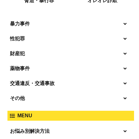
脅迫・暴行罪
オレオレ詐欺
暴力事件
性犯罪
暴行・傷害
財産犯
痴漢
殺人
薬物事件
窃盗
盗撮・のぞき
交通違反・交通事故
覚せい剤
過失致死傷・過失傷害
強盗
その他
人身事故・死亡事故
強制わいせつ、準強制わいせつ
大麻取締法違反
MENU
脅迫・強要
著作権法違反
詐欺
ひき逃げ・当て逃げ
お悩み別解決方法
強姦・準強姦
麻薬及び向精神薬