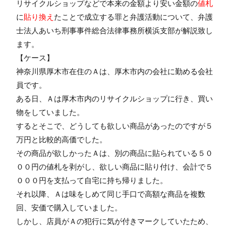
リサイクルショップなどで本来の金額より安い金額の
値札
に
貼り換え
たことで成立する罪と弁護活動について、弁護
士法人あいち刑事事件総合法律事務所横浜支部が解説致し
ます。
【ケース】
神奈川県厚木市在住のＡは、厚木市内の会社に勤める会社
員です。
ある日、Ａは厚木市内のリサイクルショップに行き、買い
物をしていました。
するとそこで、どうしても欲しい商品があったのですが５
万円と比較的高価でした。
その商品が欲しかったＡは、別の商品に貼られている５０
００円の値札を剥がし、欲しい商品に貼り付け、会計で５
０００円を支払って自宅に持ち帰りました。
それ以降、Ａは味をしめて同じ手口で高額な商品を複数
回、安価で購入していました。
しかし、店員がＡの犯行に気が付きマークしていたため、