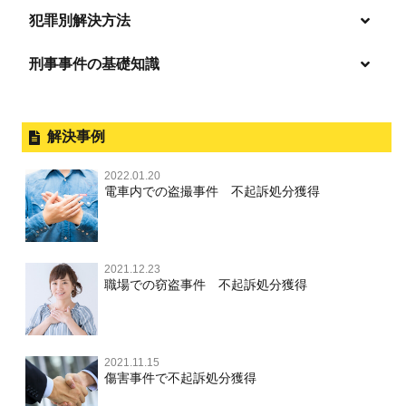
逮捕・監禁
商標法違反
恐喝
「逮捕」について適切に知ることで不安や悩みを解消する
犯罪別解決方法
無免許運転
起訴後、前科がつくのを避けるためにすべき行動とは
淫行・援助交際
刑事事件の基礎知識
事件別－暴力事件
危険ドラッグ
逮捕されたら
略取・誘拐・人身売買
放火・失火
横領 背任
暴力事件 TOP
刑事事件と民事事件の違い
事件別－性犯罪
飲酒運転
釈放してほしい
公然わいせつ，わいせつ物頒布，淫
暴行・傷害
外国人事件の手続きと特色
解決事例
行勧誘罪
性犯罪 TOP
事件別－財産犯
逮捕後、早急な釈放・保釈を望むときにすべきこと
器物損壊
犯罪収益移転防止法違反
盗品売買・譲り受け等
殺人
刑事裁判の概要・手続
2022.01.20
痴漢
無実・無罪の証明をしたい
財産犯 TOP
危険運転行為等
電車内での盗撮事件 不起訴処分獲得
事件別－薬物事件
過失致死・過失傷害
児童ポルノ・リベンジポルノ
公務員の逮捕・刑事事件
盗撮，のぞき
被害者との示談を円満に進めるためには
窃盗罪
薬物事件 TOP
業務妨害
ストーカー事件
事件別－交通違反・交通事故
脅迫・強要
控訴・上告
不同意わいせつ（旧：強制わいせつ，準強制わいせつ），
執行猶予判決を得るためにすべきこと
強盗罪
覚せい剤
自転車事故
監護者わいせつ
逮捕・監禁
2021.12.23
国選弁護士と私選弁護士の違い
交通違反・交通事故 TOP
その他
刑事事件で被疑者を不起訴処分にするには
職場での窃盗事件 不起訴処分獲得
詐欺罪
大麻
不同意性交等・監護者性交等
略取・誘拐・人身売買
裁判員裁判
人身事故・死亡事故
公務執行妨害
ネット犯罪
その他 TOP
事件を秘密にするためにとるべき行動とは
恐喝罪
麻薬及び向精神薬
淫行・援助交際
器物損壊
司法取引・刑事免責
ひき逃げ・当て逃げ
著作権法違反
被害届・告訴・告発の違いを知り適切に対応するためには
横領・背任
2021.11.15
危険ドラッグ
公然わいせつ罪，わいせつ物頒布罪，淫行勧誘罪
業務妨害
取調べの注意点
無免許運転
傷害事件で不起訴処分獲得
銃刀法違反
商標法違反
自首・出頭の不安や悩みを解消するためには
盗品売買・譲り受け等
児童ポルノ，リベンジポルノ
公務執行妨害
少年事件の手続と特色