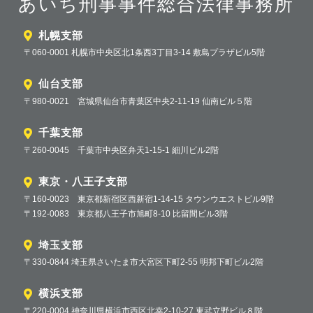
あいち刑事事件総合法律事務所
札幌支部
〒060-0001 札幌市中央区北1条西3丁目3-14 敷島プラザビル5階
仙台支部
〒980-0021 宮城県仙台市青葉区中央2-11-19 仙南ビル５階
千葉支部
〒260-0045 千葉市中央区弁天1-15-1 細川ビル2階
東京・八王子支部
〒160-0023 東京都新宿区西新宿1-14-15 タウンウエストビル9階
〒192-0083 東京都八王子市旭町8-10 比留間ビル3階
埼玉支部
〒330-0844 埼玉県さいたま市大宮区下町2-55 明邦下町ビル2階
横浜支部
〒220-0004 神奈川県横浜市西区北幸2-10-27 東武立野ビル８階