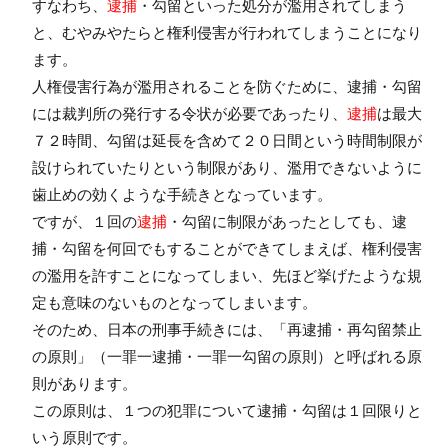
すなわち、
逮捕
・勾留といった処分が濫用されてしまう
と、むやみやたらと権利侵害が行われてしまうことになり
ます。
人権侵害行為が濫用されることを防ぐために、逮捕・勾留
には裁判所の発行する令状が必要であったり、
逮捕
は最大
７２時間、勾留は延長を含めて２０日間という時間制限が
設けられていたりという制限があり、濫用できないように
歯止めの効くような手続きとなっています。
ですが、１回の
逮捕
・勾留に制限があったとしても、逮
捕・勾留を何回でもすることができてしまえば、権利侵害
の濫用を許すことになってしまい、先ほど挙げたような規
定も意味のないものとなってしまいます。
そのため、日本の刑事手続きには、「
再逮捕・再勾留禁止
の原則
」（一罪一逮捕・一罪一勾留の原則）と呼ばれる原
則があります。
この原則は、１つの犯罪について逮捕・勾留は１回限りと
いう原則です。