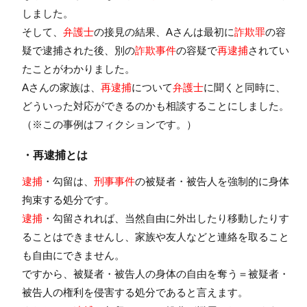
しました。
そして、
弁護士
の接見の結果、Aさんは最初に
詐欺罪
の容
疑で逮捕された後、別の
詐欺事件
の容疑で
再逮捕
されてい
たことがわかりました。
Aさんの家族は、
再逮捕
について
弁護士
に聞くと同時に、
どういった対応ができるのかも相談することにしました。
（※この事例はフィクションです。）
・再逮捕とは
逮捕
・勾留は、
刑事事件
の被疑者・被告人を強制的に身体
拘束する処分です。
逮捕
・勾留されれば、当然自由に外出したり移動したりす
ることはできませんし、家族や友人などと連絡を取ること
も自由にできません。
ですから、被疑者・被告人の身体の自由を奪う＝被疑者・
被告人の権利を侵害する処分であると言えます。