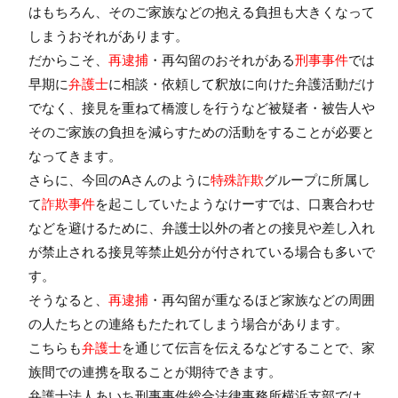
はもちろん、そのご家族などの抱える負担も大きくなって
しまうおそれがあります。
だからこそ、
再逮捕
・再勾留のおそれがある
刑事事件
では
早期に
弁護士
に相談・依頼して釈放に向けた弁護活動だけ
でなく、接見を重ねて橋渡しを行うなど被疑者・被告人や
そのご家族の負担を減らすための活動をすることが必要と
なってきます。
さらに、今回のAさんのように
特殊詐欺
グループに所属し
て
詐欺事件
を起こしていたようなけーすでは、口裏合わせ
などを避けるために、弁護士以外の者との接見や差し入れ
が禁止される接見等禁止処分が付されている場合も多いで
す。
そうなると、
再逮捕
・再勾留が重なるほど家族などの周囲
の人たちとの連絡もたたれてしまう場合があります。
こちらも
弁護士
を通じて伝言を伝えるなどすることで、家
族間での連携を取ることが期待できます。
弁護士法人あいち刑事事件総合法律事務所横浜支部
では、