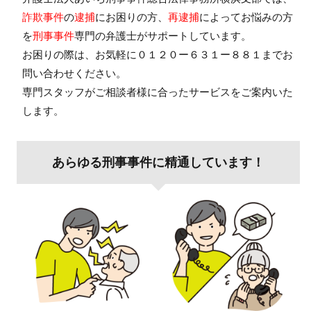
詐欺事件
の
逮捕
にお困りの方、
再逮捕
によってお悩みの方
を
刑事事件
専門の弁護士がサポートしています。
お困りの際は、お気軽に
０１２０ー６３１ー８８１
までお
問い合わせください。
専門スタッフがご相談者様に合ったサービスをご案内いた
します。
あらゆる刑事事件に精通しています！