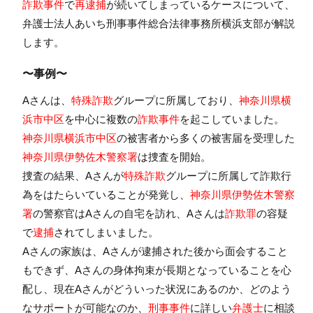
詐欺事件
で
再逮捕
が続いてしまっているケースについて、
弁護士法人あいち刑事事件総合法律事務所横浜支部
が解説
します。
〜事例〜
Aさんは、
特殊詐欺
グループに所属しており、
神奈川県横
浜市中区
を中心に複数の
詐欺事件
を起こしていました。
神奈川県横浜市中区
の被害者から多くの被害届を受理した
神奈川県伊勢佐木警察署
は捜査を開始。
捜査の結果、Aさんが
特殊詐欺
グループに所属して詐欺行
為をはたらいていることが発覚し、
神奈川県伊勢佐木警察
署
の警察官はAさんの自宅を訪れ、Aさんは
詐欺罪
の容疑
で
逮捕
されてしまいました。
Aさんの家族は、Aさんが逮捕された後から面会すること
もできず、Aさんの身体拘束が長期となっていることを心
配し、現在Aさんがどういった状況にあるのか、どのよう
なサポートが可能なのか、
刑事事件
に詳しい
弁護士
に相談