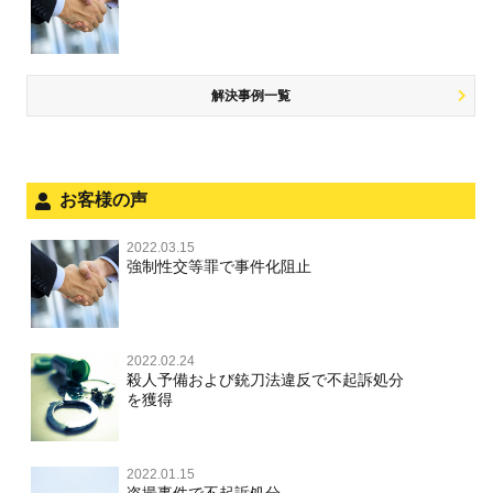
自首・出頭の不安や悩みを解消するためには
盗品売買・譲り受け等
児童ポルノ，リベンジポルノ
公務執行妨害
少年事件の手続と特色
飲酒運転
放火・失火
知的財産と刑事事件
風営法・風適法違反
少年事件の処分
危険運転行為等
犯罪収益移転防止法違反
風営法・風適法違反
解決事例一覧
被害者対応
自転車事故
ストーカー事件
被害届・告訴・告発の不安や悩み
ネット犯罪
児童虐待・保護責任者遺棄
法人と刑事事件（脱税関係，従業員逮捕，予防法務等）
お客様の声
銃刀法違反
面会・差し入れ
児童虐待・保護責任者遺棄
2022.03.15
文書偽造・偽造文書行使
強制性交等罪で事件化阻止
文書偽造・偽造文書行使
不正競争防止法
不正競争防止法
2022.02.24
住居侵入等
殺人予備および銃刀法違反で不起訴処分
を獲得
名誉毀損・侮辱
住居侵入等
2022.01.15
盗撮事件で不起訴処分