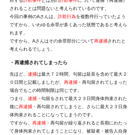
対する
詐欺事件
とは別の
詐欺事件
について逮捕（再逮捕）
されることは問題ないと考えられているのです。
今回の事例のAさんは、
詐欺行為
を複数件行っていたよう
ですから、いわゆる余罪が多くあった状態であると考えら
れます。
ですから、Aさんはその余罪部分について
再逮捕
されたと
考えられるでしょう。
・再逮捕されてしまったら
先ほど、
逮捕
は最大７２時間、勾留は延長を含めて最大２
０日間と記載しましたが、
再逮捕
・再勾留されてしまった
場合でもこの時間制限は同じです。
つまり、
逮捕
・勾留をされて最大２３日間身体拘束された
後に
再逮捕
・再勾留されてしまうと、さらに最大２３日身
体拘束されることになってしまうのです。
ですから、
再逮捕
・再勾留が繰り返されると長期にわたっ
て身体拘束されてしまうことになり、被疑者・被告人自身