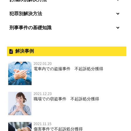
強姦・準強姦
麻薬及び向精神薬
逮捕・監禁
商標法違反
恐喝
「逮捕」について適切に知ることで不安や悩みを解消する
犯罪別解決方法
無免許運転
起訴後、前科がつくのを避けるためにすべき行動とは
淫行・援助交際
刑事事件の基礎知識
事件別－暴力事件
危険ドラッグ
逮捕されたら
略取・誘拐・人身売買
放火・失火
横領 背任
暴力事件 TOP
刑事事件と民事事件の違い
事件別－性犯罪
飲酒運転
釈放してほしい
公然わいせつ，わいせつ物頒布，淫
暴行・傷害
外国人事件の手続きと特色
解決事例
行勧誘罪
性犯罪 TOP
事件別－財産犯
逮捕後、早急な釈放・保釈を望むときにすべきこと
器物損壊
犯罪収益移転防止法違反
盗品売買・譲り受け等
殺人
刑事裁判の概要・手続
2022.01.20
痴漢
無実・無罪の証明をしたい
財産犯 TOP
危険運転行為等
電車内での盗撮事件 不起訴処分獲得
事件別－薬物事件
過失致死・過失傷害
児童ポルノ・リベンジポルノ
公務員の逮捕・刑事事件
盗撮，のぞき
被害者との示談を円満に進めるためには
窃盗罪
薬物事件 TOP
業務妨害
ストーカー事件
事件別－交通違反・交通事故
脅迫・強要
控訴・上告
不同意わいせつ（旧：強制わいせつ，準強制わいせつ），
執行猶予判決を得るためにすべきこと
強盗罪
覚せい剤
自転車事故
監護者わいせつ
逮捕・監禁
2021.12.23
国選弁護士と私選弁護士の違い
交通違反・交通事故 TOP
その他
刑事事件で被疑者を不起訴処分にするには
職場での窃盗事件 不起訴処分獲得
詐欺罪
大麻
不同意性交等・監護者性交等
略取・誘拐・人身売買
裁判員裁判
人身事故・死亡事故
公務執行妨害
ネット犯罪
その他 TOP
事件を秘密にするためにとるべき行動とは
恐喝罪
麻薬及び向精神薬
淫行・援助交際
器物損壊
司法取引・刑事免責
ひき逃げ・当て逃げ
著作権法違反
被害届・告訴・告発の違いを知り適切に対応するためには
横領・背任
2021.11.15
危険ドラッグ
公然わいせつ罪，わいせつ物頒布罪，淫行勧誘罪
業務妨害
取調べの注意点
無免許運転
傷害事件で不起訴処分獲得
銃刀法違反
商標法違反