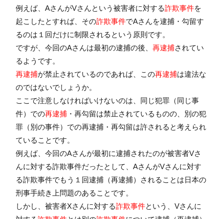
例えば、AさんがVさんという被害者に対する
詐欺事件
を
起こしたとすれば、その
詐欺事件
でAさんを逮捕・勾留す
るのは１回だけに制限されるという原則です。
ですが、今回のAさんは最初の逮捕の後、
再逮捕
されてい
るようです。
再逮捕
が禁止されているのであれば、この
再逮捕
は違法な
のではないでしょうか。
ここで注意しなければいけないのは、同じ犯罪（同じ事
件）での
再逮捕
・再勾留は禁止されているものの、別の犯
罪（別の事件）での再逮捕・再勾留は許されると考えられ
ていることです。
例えば、今回のAさんが最初に逮捕されたのが被害者Vさ
んに対する詐欺事件だったとして、AさんがVさんに対す
る詐欺事件でもう１回逮捕（再逮捕）されることは日本の
刑事手続き上問題のあることです。
しかし、被害者Xさんに対する
詐欺事件
という、Vさんに