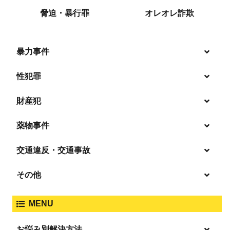
脅迫・暴行罪
オレオレ詐欺
暴力事件
性犯罪
暴行・傷害
財産犯
痴漢
殺人
薬物事件
窃盗
盗撮・のぞき
交通違反・交通事故
覚せい剤
過失致死傷・過失傷害
強盗
その他
人身事故・死亡事故
強制わいせつ、準強制わいせつ
大麻取締法違反
MENU
脅迫・強要
著作権法違反
詐欺
ひき逃げ・当て逃げ
お悩み別解決方法