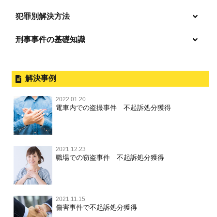
麻薬及び向精神薬
逮捕・監禁
商標法違反
恐喝
「逮捕」について適切に知ることで不安や悩みを解消する
犯罪別解決方法
無免許運転
起訴後、前科がつくのを避けるためにすべき行動とは
淫行・援助交際
刑事事件の基礎知識
事件別－暴力事件
危険ドラッグ
逮捕されたら
略取・誘拐・人身売買
放火・失火
横領 背任
暴力事件 TOP
刑事事件と民事事件の違い
事件別－性犯罪
飲酒運転
釈放してほしい
公然わいせつ，わいせつ物頒布，淫
暴行・傷害
外国人事件の手続きと特色
解決事例
行勧誘罪
性犯罪 TOP
事件別－財産犯
逮捕後、早急な釈放・保釈を望むときにすべきこと
器物損壊
犯罪収益移転防止法違反
盗品売買・譲り受け等
殺人
刑事裁判の概要・手続
2022.01.20
痴漢
無実・無罪の証明をしたい
財産犯 TOP
危険運転行為等
電車内での盗撮事件 不起訴処分獲得
事件別－薬物事件
過失致死・過失傷害
児童ポルノ・リベンジポルノ
公務員の逮捕・刑事事件
盗撮，のぞき
被害者との示談を円満に進めるためには
窃盗罪
薬物事件 TOP
業務妨害
ストーカー事件
事件別－交通違反・交通事故
脅迫・強要
控訴・上告
不同意わいせつ（旧：強制わいせつ，準強制わいせつ），
執行猶予判決を得るためにすべきこと
強盗罪
覚せい剤
自転車事故
監護者わいせつ
逮捕・監禁
2021.12.23
国選弁護士と私選弁護士の違い
交通違反・交通事故 TOP
その他
刑事事件で被疑者を不起訴処分にするには
職場での窃盗事件 不起訴処分獲得
詐欺罪
大麻
不同意性交等・監護者性交等
略取・誘拐・人身売買
裁判員裁判
人身事故・死亡事故
公務執行妨害
ネット犯罪
その他 TOP
事件を秘密にするためにとるべき行動とは
恐喝罪
麻薬及び向精神薬
淫行・援助交際
器物損壊
司法取引・刑事免責
ひき逃げ・当て逃げ
著作権法違反
被害届・告訴・告発の違いを知り適切に対応するためには
横領・背任
2021.11.15
危険ドラッグ
公然わいせつ罪，わいせつ物頒布罪，淫行勧誘罪
業務妨害
取調べの注意点
無免許運転
傷害事件で不起訴処分獲得
銃刀法違反
商標法違反
自首・出頭の不安や悩みを解消するためには
盗品売買・譲り受け等