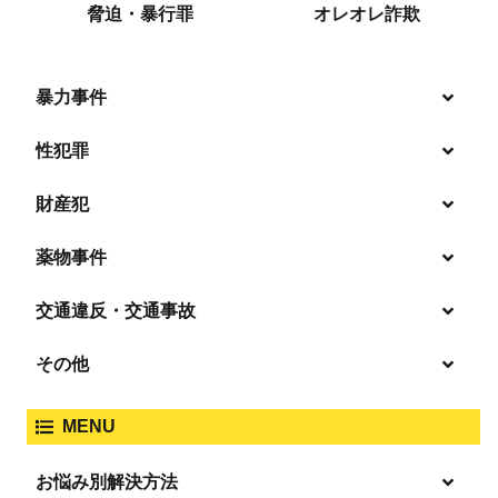
脅迫・暴行罪
オレオレ詐欺
暴力事件
性犯罪
暴行・傷害
財産犯
痴漢
殺人
薬物事件
窃盗
盗撮・のぞき
交通違反・交通事故
覚せい剤
過失致死傷・過失傷害
強盗
その他
人身事故・死亡事故
強制わいせつ、準強制わいせつ
大麻取締法違反
MENU
脅迫・強要
著作権法違反
詐欺
ひき逃げ・当て逃げ
お悩み別解決方法
強姦・準強姦