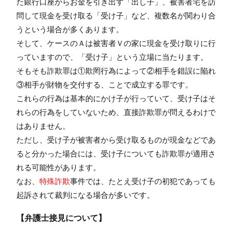
た銀行口座からお金を引き出す「出し子」、被害者宅を訪
問して現金を受け取る「受け子」など、複数名が関わり合
うという場合が多くあります。
そして、ケースのＡは被害者Ｖの家に現金を受け取りに行
っていますので、「受け子」という立場に当たります。
そもそも詐欺罪は①欺罔行為によって②相手を錯誤に陥れ
③相手が財物を交付する、ことで成立する罪です。
これらの行為は基本的にかけ子が行っていて、受け子はそ
れらの行為をしていないため、直接詐欺罪が問えるわけで
はありません。
ただし、受け子が被害者から受け取るものが現金などであ
ると分かった場合には、受け子についても詐欺罪が適用さ
れる可能性があります。
なお、
特殊詐欺
事件では、たとえ受け子の初犯であっても
起訴されて裁判になる場合が多いです。
【弁護士接見について】