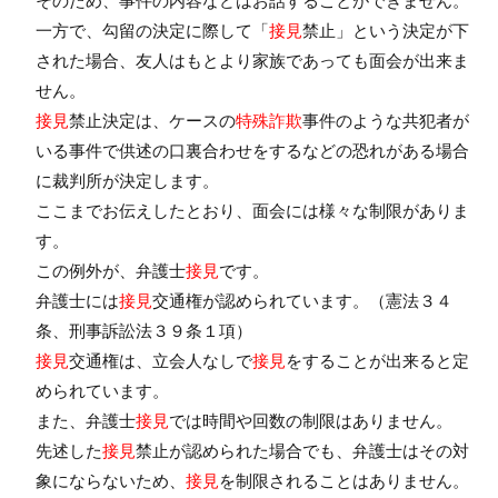
そのため、事件の内容などはお話することができません。
一方で、勾留の決定に際して「
接見
禁止」という決定が下
された場合、友人はもとより家族であっても面会が出来ま
せん。
接見
禁止決定は、ケースの
特殊詐欺
事件のような共犯者が
いる事件で供述の口裏合わせをするなどの恐れがある場合
に裁判所が決定します。
ここまでお伝えしたとおり、面会には様々な制限がありま
す。
この例外が、弁護士
接見
です。
弁護士には
接見
交通権が認められています。（憲法３４
条、刑事訴訟法３９条１項）
接見
交通権は、立会人なしで
接見
をすることが出来ると定
められています。
また、弁護士
接見
では時間や回数の制限はありません。
先述した
接見
禁止が認められた場合でも、弁護士はその対
象にならないため、
接見
を制限されることはありません。