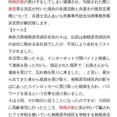
特殊詐欺
の受け子をしてしまい逮捕され、勾留された際に
接見
禁止決定が付いた場合の弁護活動と弁護士の接見交通
権について、弁護士法人あいち刑事事件総合法律事務所横
浜支部が解説致します。
【ケース】
神奈川県相模原市緑区在住のＡは、以前は相模原市緑区内
の会社に勤める会社員でしたが、不況により会社をリスト
ラされました。
生活苦に陥ったＡは、インターネットで闇バイトと検索し
て連絡を取ったXから、指定された場所で「お孫さんから
連絡を受けて、忘れ物を取りに来ました。」と言い、家か
ら出てきた者から紙袋を受け取り、相模原市緑区内の駅そ
ばにあったコインロッカーに受け取った紙袋を入れ、パス
ワードを送るという仕事を請け負いました。
Ａは２回、その指示に従うことになったのですが、３回目
に高齢者宅に行ったところ、
特殊詐欺
に気が付いて騙され
たフリ作戦を敷いていた相模原市緑区を管轄する相模原北