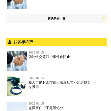
児童ポルノ，リベンジポルノ
公務執行妨害
少年事件の手続と特色
飲酒運転
放火・失火
知的財産と刑事事件
風営法・風適法違反
少年事件の処分
危険運転行為等
犯罪収益移転防止法違反
風営法・風適法違反
解決事例一覧
被害者対応
自転車事故
ストーカー事件
被害届・告訴・告発の不安や悩み
ネット犯罪
児童虐待・保護責任者遺棄
法人と刑事事件（脱税関係，従業員逮捕，予防法務等）
お客様の声
銃刀法違反
面会・差し入れ
児童虐待・保護責任者遺棄
2022.03.15
文書偽造・偽造文書行使
強制性交等罪で事件化阻止
文書偽造・偽造文書行使
不正競争防止法
不正競争防止法
2022.02.24
住居侵入等
殺人予備および銃刀法違反で不起訴処分
を獲得
名誉毀損・侮辱
住居侵入等
2022.01.15
盗撮事件で不起訴処分