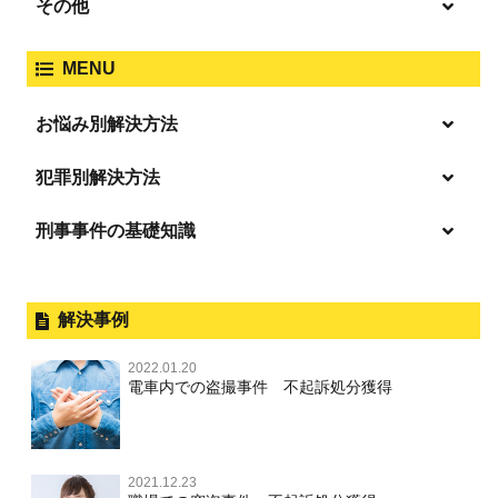
その他
人身事故・死亡事故
強制わいせつ、準強制わいせつ
大麻取締法違反
MENU
脅迫・強要
著作権法違反
詐欺
ひき逃げ・当て逃げ
お悩み別解決方法
強姦・準強姦
麻薬及び向精神薬
逮捕・監禁
商標法違反
恐喝
「逮捕」について適切に知ることで不安や悩みを解消する
犯罪別解決方法
無免許運転
起訴後、前科がつくのを避けるためにすべき行動とは
淫行・援助交際
刑事事件の基礎知識
事件別－暴力事件
危険ドラッグ
逮捕されたら
略取・誘拐・人身売買
放火・失火
横領 背任
暴力事件 TOP
刑事事件と民事事件の違い
事件別－性犯罪
飲酒運転
釈放してほしい
公然わいせつ，わいせつ物頒布，淫
暴行・傷害
外国人事件の手続きと特色
解決事例
行勧誘罪
性犯罪 TOP
事件別－財産犯
逮捕後、早急な釈放・保釈を望むときにすべきこと
器物損壊
犯罪収益移転防止法違反
盗品売買・譲り受け等
殺人
刑事裁判の概要・手続
2022.01.20
痴漢
無実・無罪の証明をしたい
財産犯 TOP
危険運転行為等
電車内での盗撮事件 不起訴処分獲得
事件別－薬物事件
過失致死・過失傷害
児童ポルノ・リベンジポルノ
公務員の逮捕・刑事事件
盗撮，のぞき
被害者との示談を円満に進めるためには
窃盗罪
薬物事件 TOP
業務妨害
ストーカー事件
事件別－交通違反・交通事故
脅迫・強要
控訴・上告
不同意わいせつ（旧：強制わいせつ，準強制わいせつ），
執行猶予判決を得るためにすべきこと
強盗罪
覚せい剤
自転車事故
監護者わいせつ
逮捕・監禁
2021.12.23
国選弁護士と私選弁護士の違い
交通違反・交通事故 TOP
その他