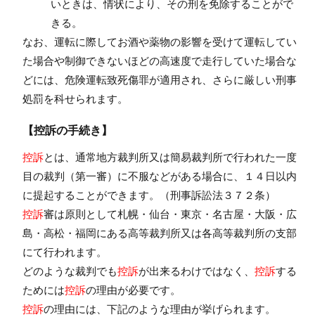
いときは、情状により、その刑を免除することがで
きる。
なお、運転に際してお酒や薬物の影響を受けて運転してい
た場合や制御できないほどの高速度で走行していた場合な
どには、危険運転致死傷罪が適用され、さらに厳しい刑事
処罰を科せられます。
【控訴の手続き】
控訴
とは、通常地方裁判所又は簡易裁判所で行われた一度
目の裁判（第一審）に不服などがある場合に、１４日以内
に提起することができます。（刑事訴訟法３７２条）
控訴
審は原則として札幌・仙台・東京・名古屋・大阪・広
島・高松・福岡にある高等裁判所又は各高等裁判所の支部
にて行われます。
どのような裁判でも
控訴
が出来るわけではなく、
控訴
する
ためには
控訴
の理由が必要です。
控訴
の理由には、下記のような理由が挙げられます。