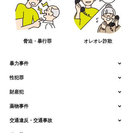
脅迫・暴行罪
オレオレ詐欺
暴力事件
性犯罪
暴行・傷害
財産犯
痴漢
殺人
薬物事件
窃盗
盗撮・のぞき
交通違反・交通事故
覚せい剤
過失致死傷・過失傷害
強盗