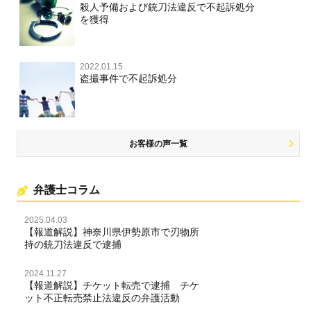
殺人予備および銃刀法違反で不起訴処分
を獲得
名誉毀損・侮辱
住居侵入等
2022.01.15
盗撮事件で不起訴処分
名誉棄損・侮辱
お客様の声一覧
弁護士コラム
2025.04.03
【報道解説】神奈川県伊勢原市で刃物所
持の銃刀法違反で逮捕
2024.11.27
【報道解説】チケット転売で逮捕 チケ
ット不正転売禁止法違反の弁護活動