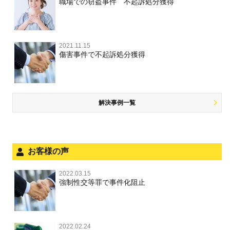
刑事事件で被疑者を不起訴処分にするには
職場での窃盗事件 不起訴処分獲得
詐欺罪
大麻
不同意性交等・監護者性交等
略取・誘拐・人身売買
裁判員裁判
人身事故・死亡事故
公務執行妨害
ネット犯罪
その他 TOP
事件を秘密にするためにとるべき行動とは
恐喝罪
麻薬及び向精神薬
淫行・援助交際
器物損壊
司法取引・刑事免責
ひき逃げ・当て逃げ
著作権法違反
被害届・告訴・告発の違いを知り適切に対応するためには
横領・背任
2021.11.15
危険ドラッグ
公然わいせつ罪，わいせつ物頒布罪，淫行勧誘罪
業務妨害
取調べの注意点
無免許運転
傷害事件で不起訴処分獲得
銃刀法違反
商標法違反
自首・出頭の不安や悩みを解消するためには
盗品売買・譲り受け等
児童ポルノ，リベンジポルノ
公務執行妨害
少年事件の手続と特色
飲酒運転
放火・失火
知的財産と刑事事件
風営法・風適法違反
少年事件の処分
危険運転行為等
犯罪収益移転防止法違反
風営法・風適法違反
解決事例一覧
被害者対応
自転車事故
ストーカー事件
被害届・告訴・告発の不安や悩み
ネット犯罪
児童虐待・保護責任者遺棄
法人と刑事事件（脱税関係，従業員逮捕，予防法務等）
お客様の声
銃刀法違反
面会・差し入れ
児童虐待・保護責任者遺棄
2022.03.15
文書偽造・偽造文書行使
強制性交等罪で事件化阻止
文書偽造・偽造文書行使
不正競争防止法
不正競争防止法
2022.02.24
住居侵入等