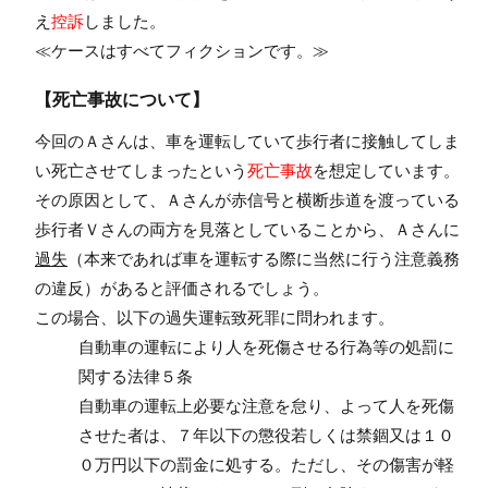
え
控訴
しました。
≪ケースはすべてフィクションです。≫
【死亡事故について】
今回のＡさんは、車を運転していて歩行者に接触してしま
い死亡させてしまったという
死亡事故
を想定しています。
その原因として、Ａさんが赤信号と横断歩道を渡っている
歩行者Ｖさんの両方を見落としていることから、Ａさんに
過失
（本来であれば車を運転する際に当然に行う注意義務
の違反）があると評価されるでしょう。
この場合、以下の過失運転致死罪に問われます。
自動車の運転により人を死傷させる行為等の処罰に
関する法律５条
自動車の運転上必要な注意を怠り、よって人を死傷
させた者は、７年以下の懲役若しくは禁錮又は１０
０万円以下の罰金に処する。ただし、その傷害が軽