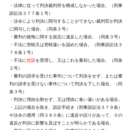
・法律に従って判決裁判所を構成しなかった場合。（刑事
訴訟法３７７条１号）
・法令により判決に関与することができない裁判官が判決
に関与した場合。（同条２号）
・審判の後悔に関する規定に違反した場合。（同条３号）
・不法に管轄又は管轄違いを認めた場合。（刑事訴訟法３
７８条１号）
・不法に
控訴
を受理し、又はこれを棄却した場合。（同条
２号）
・審判の請求を受けた事件について判決をせず、または審
判の請求を受けない事件について判決を下した場合。（同
条３号）
・判決に理由を附せず、又は理由に食い違いがある場合。
・上記の場合を除き、訴訟手続き（刑事訴訟法３７９条）
や法令の適用（同３８０条）に違反や誤りがあって、その
違反が判決に影響を及ぼすことが明らかである場合。