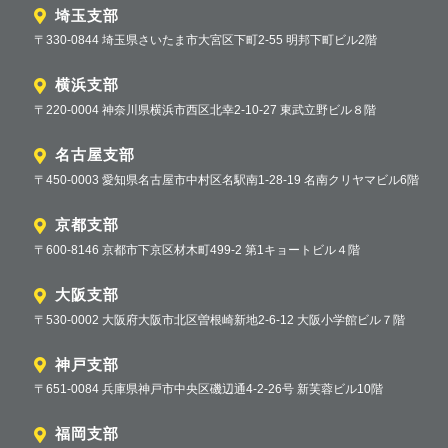
埼玉支部
〒330-0844 埼玉県さいたま市大宮区下町2-55 明邦下町ビル2階
横浜支部
〒220-0004 神奈川県横浜市西区北幸2-10-27 東武立野ビル８階
名古屋支部
〒450-0003 愛知県名古屋市中村区名駅南1-28-19 名南クリヤマビル6階
京都支部
〒600-8146 京都市下京区材木町499-2 第1キョートビル４階
大阪支部
〒530-0002 大阪府大阪市北区曽根崎新地2-6-12 大阪小学館ビル７階
神戸支部
〒651-0084 兵庫県神戸市中央区磯辺通4-2-26号 新芙蓉ビル10階
福岡支部