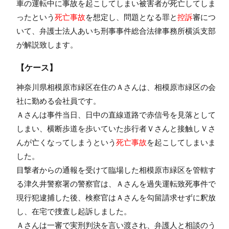
車の運転中に事故を起こしてしまい被害者が死亡してしま
ったという
死亡事故
を想定し、問題となる罪と
控訴
審につ
いて、弁護士法人あいち刑事事件総合法律事務所横浜支部
が解説致します。
【ケース】
神奈川県相模原市緑区在住のＡさんは、相模原市緑区の会
社に勤める会社員です。
Ａさんは事件当日、日中の直線道路で赤信号を見落として
しまい、横断歩道を歩いていた歩行者Ｖさんと接触しＶさ
んが亡くなってしまうという
死亡事故
を起こしてしまいま
した。
目撃者からの通報を受けて臨場した相模原市緑区を管轄す
る津久井警察署の警察官は、Ａさんを過失運転致死事件で
現行犯逮捕した後、検察官はＡさんを勾留請求せずに釈放
し、在宅で捜査し起訴しました。
Ａさんは一審で実刑判決を言い渡され、弁護人と相談のう