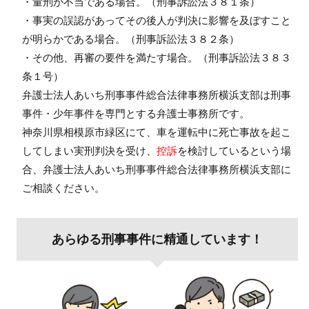
・量刑が不当である場合。（刑事訴訟法３８１条）
・事実の誤認があってその後人が判決に影響を及ぼすこと
が明らかである場合。（刑事訴訟法３８２条）
・その他、再審の要件を満たす場合。（刑事訴訟法３８３
条１号）
弁護士法人あいち刑事事件総合法律事務所横浜支部は刑事
事件・少年事件を専門とする弁護士事務所です。
神奈川県相模原市緑区にて、車を運転中に
死亡事故
を起こ
してしまい実刑判決を受け、
控訴
を検討しているという場
合、
弁護士法人あいち刑事事件総合法律事務所横浜支部に
ご相談ください。
あらゆる刑事事件に精通しています！