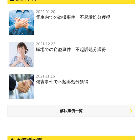
性犯罪 TOP
事件別－財産犯
逮捕後、早急な釈放・保釈を望むときにすべきこと
器物損壊
犯罪収益移転防止法違反
盗品売買・譲り受け等
殺人
刑事裁判の概要・手続
2022.01.20
痴漢
無実・無罪の証明をしたい
財産犯 TOP
危険運転行為等
電車内での盗撮事件 不起訴処分獲得
事件別－薬物事件
過失致死・過失傷害
児童ポルノ・リベンジポルノ
公務員の逮捕・刑事事件
盗撮，のぞき
被害者との示談を円満に進めるためには
窃盗罪
薬物事件 TOP
業務妨害
ストーカー事件
事件別－交通違反・交通事故
脅迫・強要
控訴・上告
不同意わいせつ（旧：強制わいせつ，準強制わいせつ），
執行猶予判決を得るためにすべきこと
強盗罪
覚せい剤
自転車事故
監護者わいせつ
逮捕・監禁
2021.12.23
国選弁護士と私選弁護士の違い
交通違反・交通事故 TOP
その他
刑事事件で被疑者を不起訴処分にするには
職場での窃盗事件 不起訴処分獲得
詐欺罪
大麻
不同意性交等・監護者性交等
略取・誘拐・人身売買
裁判員裁判
人身事故・死亡事故
公務執行妨害
ネット犯罪
その他 TOP
事件を秘密にするためにとるべき行動とは
恐喝罪
麻薬及び向精神薬
淫行・援助交際
器物損壊
司法取引・刑事免責
ひき逃げ・当て逃げ
著作権法違反
被害届・告訴・告発の違いを知り適切に対応するためには
横領・背任
2021.11.15
危険ドラッグ
公然わいせつ罪，わいせつ物頒布罪，淫行勧誘罪
業務妨害
取調べの注意点
無免許運転
傷害事件で不起訴処分獲得
銃刀法違反
商標法違反
自首・出頭の不安や悩みを解消するためには
盗品売買・譲り受け等
児童ポルノ，リベンジポルノ
公務執行妨害
少年事件の手続と特色
飲酒運転
放火・失火
知的財産と刑事事件
風営法・風適法違反
少年事件の処分
危険運転行為等
犯罪収益移転防止法違反
風営法・風適法違反
解決事例一覧
被害者対応
自転車事故
ストーカー事件
被害届・告訴・告発の不安や悩み
ネット犯罪
児童虐待・保護責任者遺棄
法人と刑事事件（脱税関係，従業員逮捕，予防法務等）