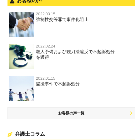
お客様の声
銃刀法違反
面会・差し入れ
児童虐待・保護責任者遺棄
2022.03.15
文書偽造・偽造文書行使
強制性交等罪で事件化阻止
文書偽造・偽造文書行使
不正競争防止法
不正競争防止法
2022.02.24
住居侵入等
殺人予備および銃刀法違反で不起訴処分
を獲得
名誉毀損・侮辱
住居侵入等
2022.01.15
盗撮事件で不起訴処分
名誉棄損・侮辱
お客様の声一覧
弁護士コラム