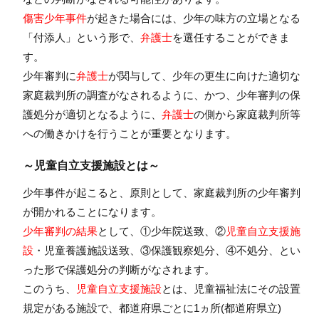
傷害少年事件
が起きた場合には、少年の味方の立場となる
「付添人」という形で、
弁護士
を選任することができま
す。
少年審判に
弁護士
が関与して、少年の更生に向けた適切な
家庭裁判所の調査がなされるように、かつ、少年審判の保
護処分が適切となるように、
弁護士
の側から家庭裁判所等
への働きかけを行うことが重要となります。
～児童自立支援施設とは～
少年事件が起こると、原則として、家庭裁判所の少年審判
が開かれることになります。
少年審判の結果
として、①少年院送致、②
児童自立支援施
設
・児童養護施設送致、③保護観察処分、④不処分、とい
った形で保護処分の判断がなされます。
このうち、
児童自立支援施設
とは、児童福祉法にその設置
規定がある施設で、都道府県ごとに1ヵ所(都道府県立)