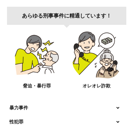
あらゆる刑事事件に精通しています！
脅迫・暴行罪
オレオレ詐欺
暴力事件
性犯罪
暴行・傷害