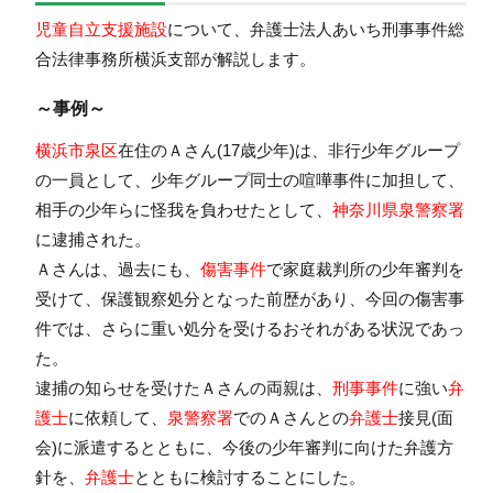
児童自立支援施設
について、
弁護士法人あいち刑事事件総
合法律事務所横浜支部
が解説します。
～事例～
横浜市泉区
在住のＡさん(17歳少年)は、非行少年グループ
の一員として、少年グループ同士の喧嘩事件に加担して、
相手の少年らに怪我を負わせたとして、
神奈川県泉警察署
に逮捕された。
Ａさんは、過去にも、
傷害事件
で家庭裁判所の少年審判を
受けて、保護観察処分となった前歴があり、今回の傷害事
件では、さらに重い処分を受けるおそれがある状況であっ
た。
逮捕の知らせを受けたＡさんの両親は、
刑事事件
に強い
弁
護士
に依頼して、
泉警察署
でのＡさんとの
弁護士
接見(面
会)に派遣するとともに、今後の少年審判に向けた弁護方
針を、
弁護士
とともに検討することにした。