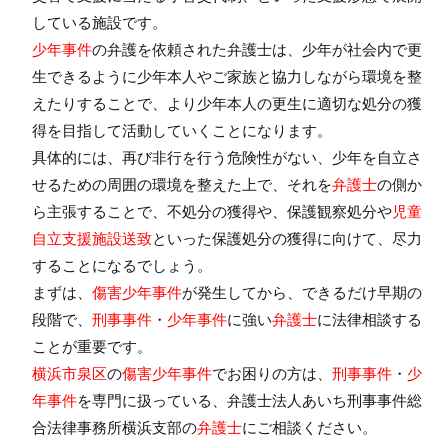
している施設です。
少年事件
の弁護を依頼された弁護士は、少年が社会内で更
生できるように少年本人やご家族と協力しながら環境を整
えたりすることで、より少年本人の更生に適切な処分の獲
得を目指して活動していくことになります。
具体的には、再び非行を行う危険性がない、少年を自立さ
せるための周囲の環境を整えた上で、それを
弁護士
の側か
ら主張することで、不処分の獲得や、保護観察処分や
児童
自立支援施設送致
といった保護処分の獲得に向けて、尽力
することになるでしょう。
まずは、
傷害少年事件
が発生してから、できるだけ早期の
段階で、
刑事事件
・
少年事件
に強い
弁護士
に法律相談する
ことが重要です。
横浜市泉区
の
傷害少年事件
でお困りの方は、
刑事事件
・
少
年事件
を専門に扱っている、
弁護士法人あいち刑事事件総
合法律事務所横浜支部
の
弁護士
にご相談ください。