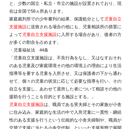
と、少数の国立・私立・市立の施設が設置されており、現
在は全国で58ヵ所あります。
家庭裁判所での少年審判の結果、保護処分として
児童自立
支援施設
に送致される場合の他にも、児童相談所の措置に
よって
児童自立支援施設
に入所する場合があり、後者の方
が多くの割合を占めます。
・児童福祉法 44条
「児童自立支援施設は、不良行為をなし、又はなすおそれ
のある児童及び家庭環境その他の環境上の理由により生活
指導等を要する児童を入所させ、又は保護者の下から通わ
せて、個々の児童の状況に応じて必要な指導を行い、その
自立を支援し、あわせて退所した者について相談その他の
援助を行うことを目的とする施設とする。」
児童自立支援施設
は、職員である実夫婦とその家族が小舎
に住み込み、家庭的な生活の中で入所児童に一貫性・継続
性のある支援を行うという伝統的な小舎夫婦制や、職員が
交替で支援に当たる小舎交代制、といった支援形態で展開