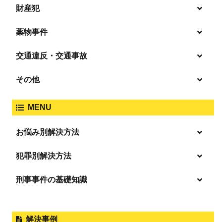
財産犯
痴漢
殺人
薬物事件
窃盗
盗撮・のぞき
交通違反・交通事故
覚せい剤
過失致死傷・過失傷害
強盗
その他
人身事故・死亡事故
強制わいせつ、準強制わいせつ
大麻取締法違反
MENU
脅迫・強要
著作権法違反
詐欺
ひき逃げ・当て逃げ
お悩み別解決方法
強姦・準強姦
麻薬及び向精神薬
逮捕・監禁
商標法違反
恐喝
「逮捕」について適切に知ることで不安や悩みを解消する
犯罪別解決方法
無免許運転
起訴後、前科がつくのを避けるためにすべき行動とは
淫行・援助交際
刑事事件の基礎知識
事件別－暴力事件
危険ドラッグ
逮捕されたら
略取・誘拐・人身売買
放火・失火
横領 背任
暴力事件 TOP
刑事事件と民事事件の違い
事件別－性犯罪
飲酒運転
釈放してほしい
公然わいせつ，わいせつ物頒布，淫
暴行・傷害
外国人事件の手続きと特色
解決事例
行勧誘罪