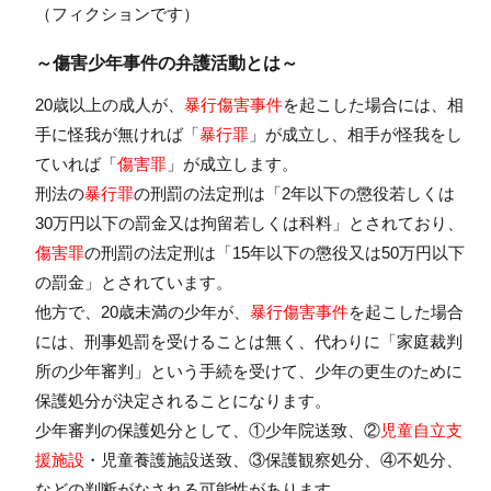
（フィクションです）
～傷害少年事件の弁護活動とは～
20歳以上の成人が、
暴行傷害事件
を起こした場合には、相
手に怪我が無ければ「
暴行罪
」が成立し、相手が怪我をし
ていれば「
傷害罪
」が成立します。
刑法の
暴行罪
の刑罰の法定刑は「
2年以下の懲役若しくは
30万円以下の罰金又は拘留若しくは科料
」とされており、
傷害罪
の刑罰の法定刑は「
15年以下の懲役又は50万円以下
の罰金
」とされています。
他方で、20歳未満の少年が、
暴行傷害事件
を起こした場合
には、刑事処罰を受けることは無く、代わりに「家庭裁判
所の少年審判」という手続を受けて、少年の更生のために
保護処分が決定されることになります。
少年審判の保護処分として、①少年院送致、②
児童自立支
援施設
・児童養護施設送致、③保護観察処分、④不処分、
などの判断がなされる可能性があります。