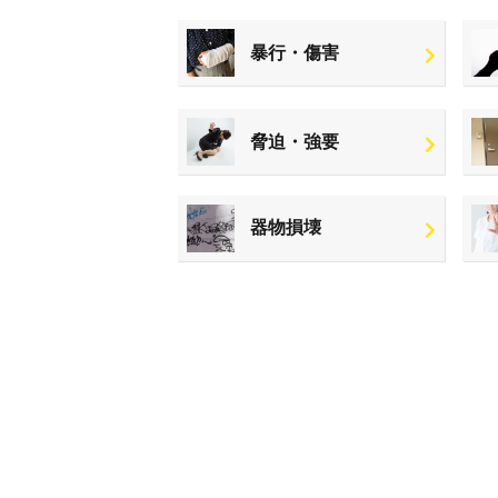
暴行・傷害
脅迫・強要
器物損壊