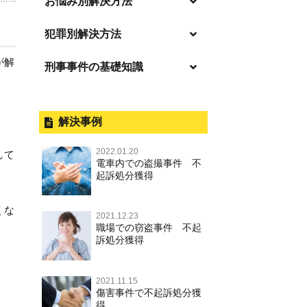
お悩み別解決方法
「逮捕」について適切に知ること
犯罪別解決方法
で不安や悩みを解消する
が解
刑事事件の基礎知識
事件別－暴力事件
起訴後、前科がつくのを避けるた
めにすべき行動とは
暴力事件 TOP
刑事事件と民事事件の違い
事件別－性犯罪
逮捕されたら
暴行・傷害
外国人事件の手続きと特色
解決事例
性犯罪 TOP
事件別－財産犯
釈放してほしい
殺人
刑事裁判の概要・手続
2022.01.20
痴漢
して
財産犯 TOP
逮捕後、早急な釈放・保釈を望む
電車内での盗撮事件 不
事件別－薬物事件
過失致死・過失傷害
公務員の逮捕・刑事事件
ときにすべきこと
起訴処分獲得
盗撮，のぞき
窃盗罪
薬物事件 TOP
事件別－交通違反・交通事故
脅迫・強要
控訴・上告
無実・無罪の証明をしたい
不同意わいせつ（旧：強制わいせ
くな
強盗罪
2021.12.23
覚せい剤
つ，準強制わいせつ），監護者わ
逮捕・監禁
国選弁護士と私選弁護士の違い
交通違反・交通事故 TOP
被害者との示談を円満に進めるた
その他
職場での窃盗事件 不起
いせつ
詐欺罪
めには
訴処分獲得
大麻
略取・誘拐・人身売買
裁判員裁判
人身事故・死亡事故
その他 TOP
不同意性交等・監護者性交等
恐喝罪
執行猶予判決を得るためにすべき
麻薬及び向精神薬
器物損壊
司法取引・刑事免責
ひき逃げ・当て逃げ
こと
2021.11.15
著作権法違反
淫行・援助交際
横領・背任
傷害事件で不起訴処分獲
危険ドラッグ
業務妨害
取調べの注意点
無免許運転
得
刑事事件で被疑者を不起訴処分に