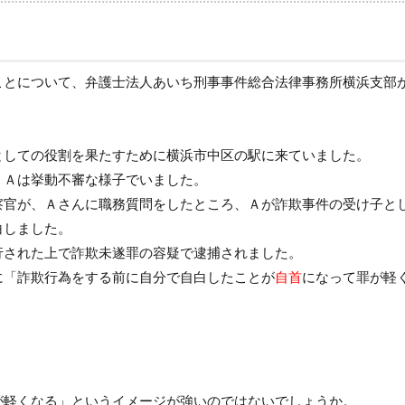
ことについて、弁護士法人あいち刑事事件総合法律事務所横浜支部
としての役割を果たすために横浜市中区の駅に来ていました。
、Ａは挙動不審な様子でいました。
察官が、Ａさんに職務質問をしたところ、Ａが詐欺事件の受け子と
白しました。
行された上で詐欺未遂罪の容疑で逮捕されました。
に「詐欺行為をする前に自分で自白したことが
自首
になって罪が軽
が軽くなる」というイメージが強いのではないでしょうか。