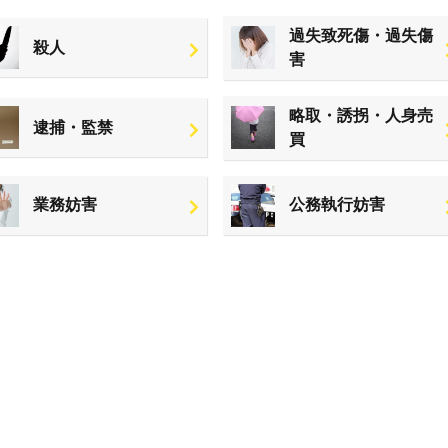
過失致死傷・過失傷
殺人
害
略取・誘拐・人身売
逮捕・監禁
買
業務妨害
公務執行妨害