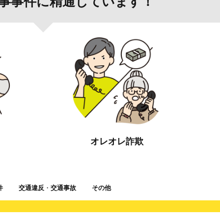
事事件に精通しています！
オレオレ詐欺
件
交通違反
・
交通事故
その他