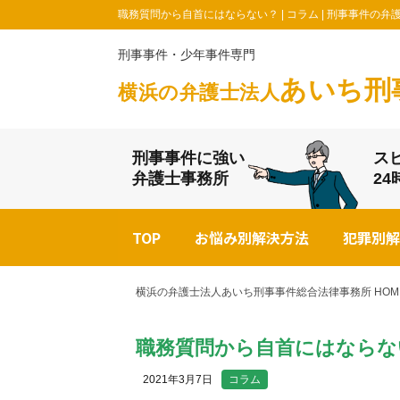
職務質問から自首にはならない？ | コラム | 刑事事件
刑事事件・少年事件専門
あいち刑
横浜の弁護士法人
刑事事件に強い
ス
弁護士事務所
2
TOP
お悩み別解決方法
犯罪別解
横浜の弁護士法人あいち刑事事件総合法律事務所 HOM
職務質問から自首にはならな
2021年3月7日
コラム