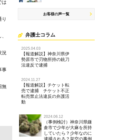
では
お客様の声一覧
通り
弁護士コラム
し、
2025.04.03
状況
【報道解説】神奈川県伊
勢原市で刃物所持の銃刀
法違反で逮捕
事事
2024.11.27
【報道解説】チケット転
回無
売で逮捕 チケット不正
転売禁止法違反の弁護活
動
2024.06.12
（事例検討）神奈川県鎌
倉市で少年が大麻を所持
していたら？少年なのに
逮捕される？架空の事例