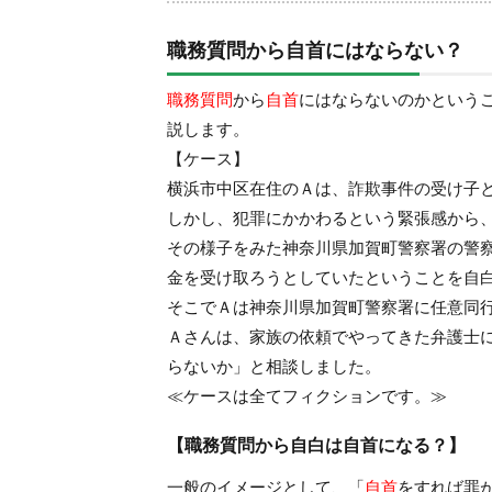
職務質問から自首にはならない？
職務質問
から
自首
にはならないのかという
説します。
【ケース】
横浜市中区在住のＡは、詐欺事件の受け子
しかし、犯罪にかかわるという緊張感から
その様子をみた神奈川県加賀町警察署の警
金を受け取ろうとしていたということを自
そこでＡは神奈川県加賀町警察署に任意同
Ａさんは、家族の依頼でやってきた弁護士
らないか」と相談しました。
≪ケースは全てフィクションです。≫
【職務質問から自白は自首になる？】
一般のイメージとして、「
自首
をすれば罪