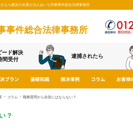
の弁護士なら横浜の弁護士法人あいち刑事事件総合法律事務所
事事件総合法律事務所
ピード解決
逮捕されたら
4時間受付
決プラン
基礎知識
解決事例
コラム
お客様
E
コラム
職務質問から自首にはならない？
い？