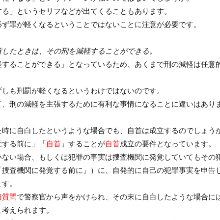
する」というセリフなどが出てくることもあります。
必ず罪が軽くなるということではないことに注意が必要です。
首したときは、その刑を減軽することができる。
軽することができる」となっているため、あくまで刑の減軽は任意
ずしも刑罰が軽くなるというわけではないのです。
て、刑の減軽を主張するために有利な事情になることに違いはあり
た時に自白したというような場合でも、自首は成立するのでしょう
覚する前に」「
自首
」することが
自首
成立の要件となっています。
いない場合、もしくは犯罪の事実は捜査機関に発覚していてもその
「捜査機関に発覚する前に」）に、自発的に自己の犯罪事実を申告
ます。
務質問
で警察官から声をかけられ、その末に自白したような場合に
と考えられます。