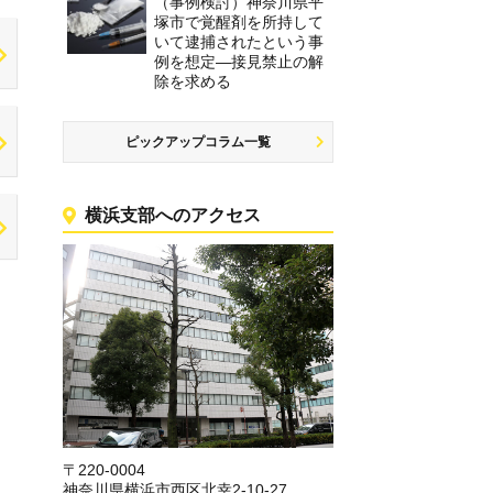
（事例検討）神奈川県平
塚市で覚醒剤を所持して
いて逮捕されたという事
例を想定―接見禁止の解
除を求める
ピックアップコラム一覧
横浜支部へのアクセス
〒220-0004
神奈川県横浜市西区北幸2-10-27