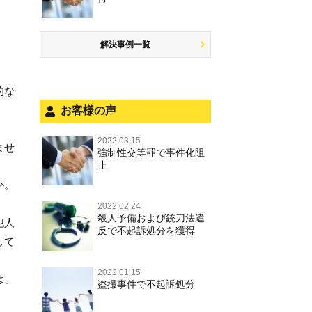
商標法違反
公然わいせつ罪，わいせつ物頒布
盗品売買・譲り受け等
するには
罪，淫行勧誘罪
公務執行妨害
少年事件の手続と特色
飲酒運転
放火・失火
知的財産と刑事事件
事件を秘密にするためにとるべき
児童ポルノ，リベンジポルノ
少年事件の処分
危険運転行為等
解決事例一覧
犯罪収益移転防止法違反
行動とは
風営法・風適法違反
被害者対応
自転車事故
ストーカー事件
被害届・告訴・告発の違いを知り
的な
適切に対応するためには
被害届・告訴・告発の不安や悩み
ネット犯罪
お客様の声
自首・出頭の不安や悩みを解消す
法人と刑事事件（脱税関係，従業
銃刀法違反
るためには
員逮捕，予防法務等）
2022.03.15
ませ
強制性交等罪で事件化阻
児童虐待・保護責任者遺棄
面会・差し入れ
止
文書偽造・偽造文書行使
か。
不正競争防止法
2022.02.24
殺人予備および銃刀法違
犯人
反で不起訴処分を獲得
住居侵入等
して
名誉毀損・侮辱
2022.01.15
は、
盗撮事件で不起訴処分