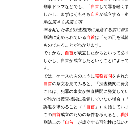
刑事ドラマなどでも、「
自首
して罪を軽く
しかし、まずはそもそも
自首
が成立する＝
刑法第４２条第１項
罪を犯した者が捜査機関に発覚する前に自
刑法に定められている
自首
は「その刑を減
ものであることがわかります。
ですから、
自首
が成立したからといって必
しかし、自首が成立したということによっ
ん。
では、ケースのＡのように
職務質問
をされ
自首
の条文を見てみると、「捜査機関に発
これは、犯罪の事実が捜査機関に発覚して
が誰かは捜査機関に発覚していない場合（
訴追を求めること（「
自首
」）を指してい
この
自首
成立のための条件を考えると、
職
刑法上の「
自首
」が成立する可能性は低い