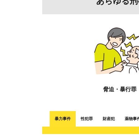
あらゆる刑
脅迫・暴行罪
暴力事件
性犯罪
財産犯
薬物事