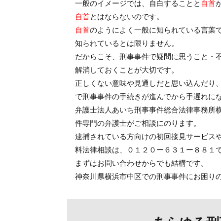
一般のイメージでは、自白することと
自首
自首
とはならないのです。
自首
のようによく一般に知られている言葉
知られているとは限りません。
だからこそ、刑事事件で疑問に思うこと・
解消しておくことが大切です。
正しくない意味や見通しだと思い込んだり
で刑事事件の手続きが進んでから手遅れに
弁護士法人あいち刑事事件総合法律事務所
件専門の弁護士がご相談にのります。
逮捕されている方向けの初回接見サービス
料法律相談は、０１２０ー６３１ー８８１
まずはお問い合わせからでも結構です。
神奈川県横浜市中区での刑事事件にお困り