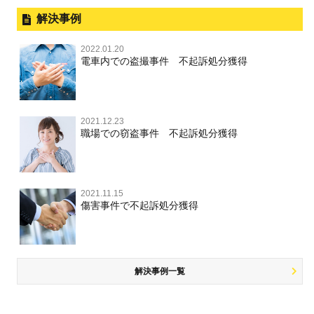
飲酒運転
釈放してほしい
公然わいせつ，わいせつ物頒布，淫
暴行・傷害
外国人事件の手続きと特色
解決事例
行勧誘罪
性犯罪 TOP
事件別－財産犯
逮捕後、早急な釈放・保釈を望むときにすべきこと
器物損壊
犯罪収益移転防止法違反
盗品売買・譲り受け等
殺人
刑事裁判の概要・手続
2022.01.20
痴漢
無実・無罪の証明をしたい
財産犯 TOP
危険運転行為等
電車内での盗撮事件 不起訴処分獲得
事件別－薬物事件
過失致死・過失傷害
児童ポルノ・リベンジポルノ
公務員の逮捕・刑事事件
盗撮，のぞき
被害者との示談を円満に進めるためには
窃盗罪
薬物事件 TOP
業務妨害
ストーカー事件
事件別－交通違反・交通事故
脅迫・強要
控訴・上告
不同意わいせつ（旧：強制わいせつ，準強制わいせつ），
執行猶予判決を得るためにすべきこと
強盗罪
覚せい剤
自転車事故
監護者わいせつ
逮捕・監禁
2021.12.23
国選弁護士と私選弁護士の違い
交通違反・交通事故 TOP
その他
刑事事件で被疑者を不起訴処分にするには
職場での窃盗事件 不起訴処分獲得
詐欺罪
大麻
不同意性交等・監護者性交等
略取・誘拐・人身売買
裁判員裁判
人身事故・死亡事故
公務執行妨害
ネット犯罪
その他 TOP
事件を秘密にするためにとるべき行動とは
恐喝罪
麻薬及び向精神薬
淫行・援助交際
器物損壊
司法取引・刑事免責
ひき逃げ・当て逃げ
著作権法違反
被害届・告訴・告発の違いを知り適切に対応するためには
横領・背任
2021.11.15
危険ドラッグ
公然わいせつ罪，わいせつ物頒布罪，淫行勧誘罪
業務妨害
取調べの注意点
無免許運転
傷害事件で不起訴処分獲得
銃刀法違反
商標法違反
自首・出頭の不安や悩みを解消するためには
盗品売買・譲り受け等
児童ポルノ，リベンジポルノ
公務執行妨害
少年事件の手続と特色
飲酒運転
放火・失火
知的財産と刑事事件
風営法・風適法違反
少年事件の処分
危険運転行為等
犯罪収益移転防止法違反
風営法・風適法違反
解決事例一覧
被害者対応
自転車事故
ストーカー事件
被害届・告訴・告発の不安や悩み
ネット犯罪