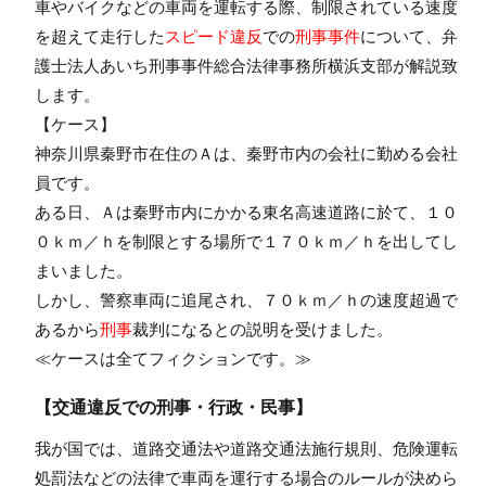
車やバイクなどの車両を運転する際、制限されている速度
を超えて走行した
スピード違反
での
刑事事件
について、弁
護士法人あいち刑事事件総合法律事務所横浜支部が解説致
します。
【ケース】
神奈川県秦野市在住のＡは、秦野市内の会社に勤める会社
員です。
ある日、Ａは秦野市内にかかる東名高速道路に於て、１０
０ｋｍ／ｈを制限とする場所で１７０ｋｍ／ｈを出してし
まいました。
しかし、警察車両に追尾され、７０ｋｍ／ｈの速度超過で
あるから
刑事
裁判になるとの説明を受けました。
≪ケースは全てフィクションです。≫
【交通違反での刑事・行政・民事】
我が国では、道路交通法や道路交通法施行規則、危険運転
処罰法などの法律で車両を運行する場合のルールが決めら