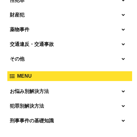
性犯罪
暴行・傷害
財産犯
痴漢
殺人
薬物事件
窃盗
盗撮・のぞき
交通違反・交通事故
覚せい剤
過失致死傷・過失傷害
強盗
その他
人身事故・死亡事故
強制わいせつ、準強制わいせつ
大麻取締法違反
MENU
脅迫・強要
著作権法違反
詐欺
ひき逃げ・当て逃げ
お悩み別解決方法
強姦・準強姦
麻薬及び向精神薬
逮捕・監禁
商標法違反
恐喝
「逮捕」について適切に知ることで不安や悩みを解消する
犯罪別解決方法
無免許運転
起訴後、前科がつくのを避けるためにすべき行動とは
淫行・援助交際
刑事事件の基礎知識
事件別－暴力事件
危険ドラッグ
逮捕されたら
略取・誘拐・人身売買
放火・失火
横領 背任
暴力事件 TOP
刑事事件と民事事件の違い
事件別－性犯罪