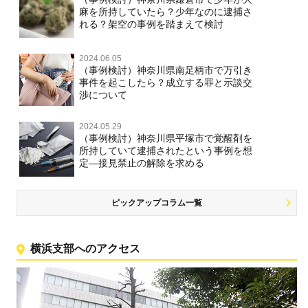
麻を所持していたら？少年なのに逮捕さ
れる？架空の事例を踏まえて検討
2024.06.05
（事例検討）神奈川県南足柄市で万引き
事件を起こしたら？成立する罪と示談交
渉について
2024.05.29
（事例検討）神奈川県平塚市で覚醒剤を
所持していて逮捕されたという事例を想
定―接見禁止の解除を求める
ピックアップコラム一覧
横浜支部へのアクセス