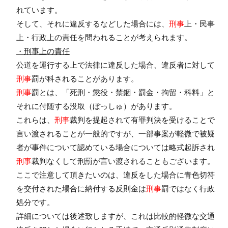
れています。
そして、それに違反するなどした場合には、
刑事
上・民事
上・行政上の責任を問われることが考えられます。
・刑事上の責任
公道を運行する上で法律に違反した場合、違反者に対して
刑事
罰が科されることがあります。
刑事
罰とは、「死刑・懲役・禁錮・罰金・拘留・科料」と
それに付随する没取（ぼっしゅ）があります。
これらは、
刑事
裁判を提起されて有罪判決を受けることで
言い渡されることが一般的ですが、一部事案が軽微で被疑
者が事件について認めている場合については略式起訴され
刑事
裁判なくして刑罰が言い渡されることもございます。
ここで注意して頂きたいのは、違反をした場合に青色切符
を交付された場合に納付する反則金は
刑事
罰ではなく行政
処分です。
詳細については後述致しますが、これは比較的軽微な交通