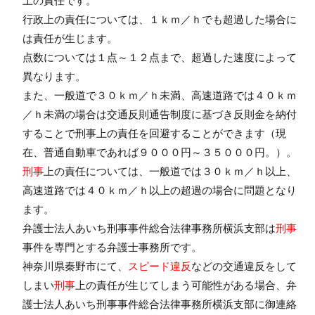
上の責任です。
行政上の責任については、１ｋｍ／ｈでも超過した場合に
は責任が生じます。
点数については１点～１２点まで、超過した速度によって
異なります。
また、一般道で３０ｋｍ／ｈ未満、高速道路では４０ｋｍ
／ｈ未満の場合は交通反則通告制度に基づき反則金を納付
することで刑事上の責任を回避することができます（現
在、普通自動車であれば９０００円～３５０００円。）。
刑事
上の責任については、一般道では３０ｋｍ／ｈ以上、
高速道路では４０ｋｍ／ｈ以上の超過の場合に問題となり
ます。
弁護士法人あいち刑事事件総合法律事務所横浜支部は
刑事
事件を専門とする弁護士事務所です。
神奈川県秦野市にて、
スピード違反
などの交通違反をして
しまい
刑事
上の責任が生じてしまう可能性がある場合、弁
護士法人あいち刑事事件総合法律事務所横浜支部に御連絡