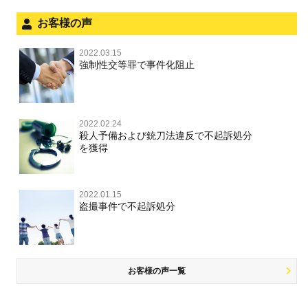
児童虐待・保護責任者遺棄
法人と刑事事件（脱税関係，従業員逮捕，予防法務等）
お客様の声
銃刀法違反
面会・差し入れ
児童虐待・保護責任者遺棄
2022.03.15
文書偽造・偽造文書行使
強制性交等罪で事件化阻止
文書偽造・偽造文書行使
不正競争防止法
不正競争防止法
2022.02.24
住居侵入等
殺人予備および銃刀法違反で不起訴処分
を獲得
名誉毀損・侮辱
住居侵入等
2022.01.15
盗撮事件で不起訴処分
名誉棄損・侮辱
お客様の声一覧