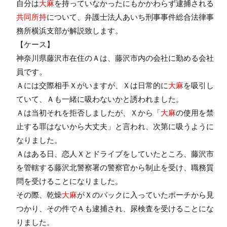
自分は
大麻
を持っていなかったにもかかわらず逮捕される
共同所持
について、弁護士法人あいち刑事事件総合法律事
務所横浜支部が解説致します。
【ケース】
神奈川県藤沢市在住のＡは、藤沢市内の会社に勤める会社
員です。
Ａには交際相手Ｘがいますが、Ｘは日常的に
大麻
を吸引し
ていて、Ａも一緒に吸わないかと誘われました。
Ａは当初それを拒否しましたが、Ｘから「
大麻
の使用を禁
止する罪はないから大丈夫」と言われ、次第に吸うように
なりました。
Ａはある日、恋人Ｘとドライブをしていたところ、藤沢市
を管轄する藤沢北警察署の警察官から制止を受け、職務質
問を受けることになりました。
その際、乾燥
大麻
がＸのバックに入っていたポーチから見
つかり、その件でＡも逮捕され、尿検査を受けることにな
りました。