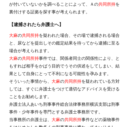
が付いていないかを調べることによって、Ａの
共同所持
を
裏付けする証拠を探す事が考えられます。
【逮捕されたら弁護士へ】
大麻
の
共同所持
を疑われた場合、その場で逮捕される場合
と、尿などを提出しその鑑定結果を待ってから逮捕に至る
場合が考えられます。
大麻
の
共同所持
事件では、関係者同士の関係性により、と
もすれば相手をかばう目的でうその供述をしてしまい、結
果として自身にとって不利になる可能性を孕みます。
そういった事情から、
大麻
の
共同所持
を疑われている方対
しては、すぐに弁護士をつけて適切なアドバイスを受ける
ことをお勧めします。
弁護士法人あいち刑事事件総合法律事務所横浜支部は刑事
事件・少年事件を専門とする弁護士事務所です。
当事務所の弁護士は、
大麻
の
共同所持
事件などの薬物事件