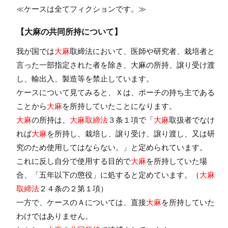
≪ケースは全てフィクションです。≫
【大麻の共同所持について】
我が国では
大麻
取締法において、医師や研究者、栽培者と
言った一部指定された者を除き、大麻の所持、譲り受け渡
し、輸出入、製造等を禁止しています。
ケースについて見てみると、Ｘは、ポーチの持ち主である
ことから
大麻
を所持していたことになります。
大麻
の所持は、
大麻取締法
３条１項で「
大麻
取扱者でなけ
れば
大麻
を所持し、栽培し、譲り受け、譲り渡し、又は研
究のため使用してはならない。」と定められています。
これに反し自分で使用する目的で
大麻
を所持していた場
合、「五年以下の懲役」に処すると定めています。（
大麻
取締法
２４条の２第１項）
一方で、ケースのＡについては、直接
大麻
を所持していた
わけではありません。