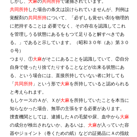
しかし、
大麻
の
共同所持
で逮捕されています。
共同所持
した場合の条文は設けられていませんが、判例は
覚醒剤の
共同所持
について、「必ずしも覚せい剤を物理的
に把持することは 必要でなく、その存在を認識してこれ
を管理しうる状態にあるをもつて足りると解すべきであ
る。」であると示しています。（昭和３０年（あ）第３０
０号）
つまり、①
大麻
がそこにあることを認識していて、②自分
自身で使ったり捨てたりすることなどが出来る状態にあ
る、という場合には、直接所持していない者に対しても
「
共同所持
」という形で
大麻
を所持していると認められる
と考えられます。
もしケースのＡが、Ｘが
大麻
を所持していたことを本当に
知らなかった場合、無罪の主張をする必要があります。
捜査機関としては、逮捕したＡの毛髪や尿、血中から
大麻
の成分が検出されないか、あるいは、
大麻
が入っていた容
器やジョイント（巻くための紙）などの証拠品にＡの指紋