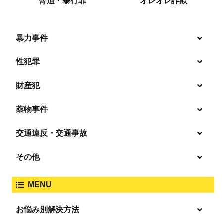
脅迫・暴行罪
オレオレ詐欺
暴力事件
性犯罪
暴行・傷害
財産犯
痴漢
殺人
薬物事件
窃盗
盗撮・のぞき
交通違反・交通事故
覚せい剤
過失致死傷・過失傷害
強盗
その他
人身事故・死亡事故
強制わいせつ、準強制わいせつ
大麻取締法違反
MENU
脅迫・強要
著作権法違反
詐欺
ひき逃げ・当て逃げ
お悩み別解決方法
強姦・準強姦
麻薬及び向精神薬