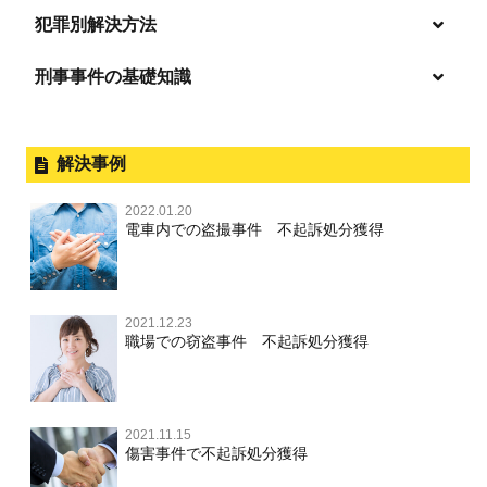
逮捕・監禁
商標法違反
恐喝
「逮捕」について適切に知ることで不安や悩みを解消する
犯罪別解決方法
無免許運転
起訴後、前科がつくのを避けるためにすべき行動とは
淫行・援助交際
刑事事件の基礎知識
事件別－暴力事件
危険ドラッグ
逮捕されたら
略取・誘拐・人身売買
放火・失火
横領 背任
暴力事件 TOP
刑事事件と民事事件の違い
事件別－性犯罪
飲酒運転
釈放してほしい
公然わいせつ，わいせつ物頒布，淫
暴行・傷害
外国人事件の手続きと特色
解決事例
行勧誘罪
性犯罪 TOP
事件別－財産犯
逮捕後、早急な釈放・保釈を望むときにすべきこと
器物損壊
犯罪収益移転防止法違反
盗品売買・譲り受け等
殺人
刑事裁判の概要・手続
2022.01.20
痴漢
無実・無罪の証明をしたい
財産犯 TOP
危険運転行為等
電車内での盗撮事件 不起訴処分獲得
事件別－薬物事件
過失致死・過失傷害
児童ポルノ・リベンジポルノ
公務員の逮捕・刑事事件
盗撮，のぞき
被害者との示談を円満に進めるためには
窃盗罪
薬物事件 TOP
業務妨害
ストーカー事件
事件別－交通違反・交通事故
脅迫・強要
控訴・上告
不同意わいせつ（旧：強制わいせつ，準強制わいせつ），
執行猶予判決を得るためにすべきこと
強盗罪
覚せい剤
自転車事故
監護者わいせつ
逮捕・監禁
2021.12.23
国選弁護士と私選弁護士の違い
交通違反・交通事故 TOP
その他
刑事事件で被疑者を不起訴処分にするには
職場での窃盗事件 不起訴処分獲得
詐欺罪
大麻
不同意性交等・監護者性交等
略取・誘拐・人身売買
裁判員裁判
人身事故・死亡事故
公務執行妨害
ネット犯罪
その他 TOP
事件を秘密にするためにとるべき行動とは
恐喝罪
麻薬及び向精神薬
淫行・援助交際
器物損壊
司法取引・刑事免責
ひき逃げ・当て逃げ
著作権法違反
被害届・告訴・告発の違いを知り適切に対応するためには
横領・背任
2021.11.15
危険ドラッグ
公然わいせつ罪，わいせつ物頒布罪，淫行勧誘罪
業務妨害
取調べの注意点
無免許運転
傷害事件で不起訴処分獲得
銃刀法違反
商標法違反
自首・出頭の不安や悩みを解消するためには
盗品売買・譲り受け等
児童ポルノ，リベンジポルノ
公務執行妨害
少年事件の手続と特色