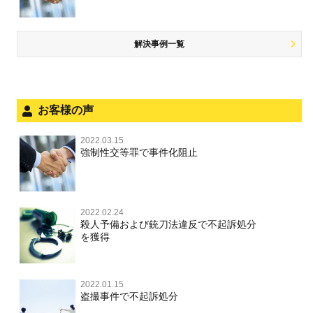
飲酒運転
放火・失火
知的財産と刑事事件
風営法・風適法違反
少年事件の処分
危険運転行為等
犯罪収益移転防止法違反
風営法・風適法違反
解決事例一覧
被害者対応
自転車事故
ストーカー事件
被害届・告訴・告発の不安や悩み
ネット犯罪
児童虐待・保護責任者遺棄
法人と刑事事件（脱税関係，従業員逮捕，予防法務等）
お客様の声
銃刀法違反
面会・差し入れ
児童虐待・保護責任者遺棄
2022.03.15
文書偽造・偽造文書行使
強制性交等罪で事件化阻止
文書偽造・偽造文書行使
不正競争防止法
不正競争防止法
2022.02.24
住居侵入等
殺人予備および銃刀法違反で不起訴処分
を獲得
名誉毀損・侮辱
住居侵入等
2022.01.15
盗撮事件で不起訴処分