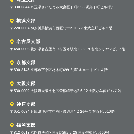
〒330-0844 埼玉県さいたま市大宮区下町2-55 明邦下町ビル2階
横浜支部
〒220-0004 神奈川県横浜市西区北幸2-10-27 東武立野ビル８階
名古屋支部
〒450-0003 愛知県名古屋市中村区名駅南1-28-19 名南クリヤマビル6階
京都支部
〒600-8146 京都市下京区材木町499-2 第1キョートビル４階
大阪支部
〒530-0002 大阪府大阪市北区曽根崎新地2-6-12 大阪小学館ビル７階
神戸支部
〒651-0084 兵庫県神戸市中央区磯辺通4-2-26号 新芙蓉ビル10階
福岡支部
〒812-0013 福岡市博多区博多駅東2-5-28 博多偕成ビル609号