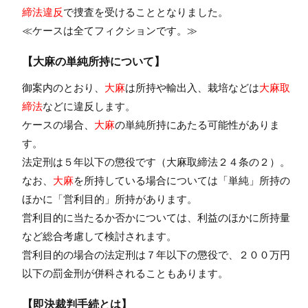
締法違反
で捜査を受けることとなりました。
≪ケースは全てフィクションです。≫
【大麻の単純所持について】
御案内のとおり、
大麻
は所持や輸出入、栽培などは
大麻取
締法
などに違反します。
ケースの場合、
大麻
の単純所持にあたる可能性がありま
す。
法定刑は５年以下の懲役です（大麻取締法２４条の２）。
なお、
大麻
を所持している場合については「単純」所持の
ほかに「営利目的」所持があります。
営利目的に当たるか否かについては、利益のほかに所持量
など総合考慮して検討されます。
営利目的の場合の法定刑は７年以下の懲役で、２００万円
以下の罰金刑が併科されることもあります。
【即決裁判手続とは】