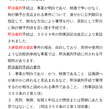
即決裁判
手続は、事案が明白であり、軽微で争いがなく、
執行猶予が見込まれる事件について、速やかに公判期日を
指定して、相当な方法により審理を行い、原則として即日
に執行猶予判決を言い渡す手続です。
即決裁判
手続は、２００４年の刑事訴訟法改正により新設
されました。
大麻取締法違反
事件の場合、自白しており、所持や使用の
ような比較的単純な事案では、即決裁判手続に付される可
能性があります。
即決裁判手続の要件
１．事案が明白であり、かつ、軽微であること、証拠調べ
が速やかに終わると見込まれるなど。即決裁判手続で審理
するのが相当と認められる事件であること。（刑事訴訟法
３５０条の２第１項）
２．死刑、無期、短期１年以上の懲役または禁錮にあたる
罪ではないこと。（同法３５０条の２第１項但書）