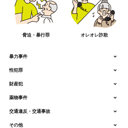
脅迫・暴行罪
オレオレ詐欺
暴力事件
性犯罪
暴行・傷害
財産犯
痴漢
殺人
薬物事件
窃盗
盗撮・のぞき
交通違反・交通事故
覚せい剤
過失致死傷・過失傷害
強盗
その他