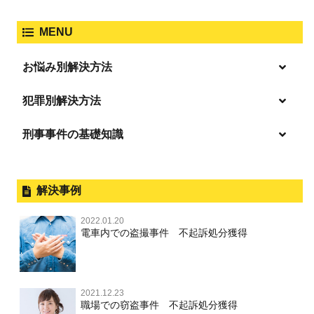
人身事故・死亡事故
強制わいせつ、準強制わいせつ
大麻取締法違反
MENU
脅迫・強要
著作権法違反
詐欺
ひき逃げ・当て逃げ
お悩み別解決方法
強姦・準強姦
麻薬及び向精神薬
逮捕・監禁
商標法違反
恐喝
「逮捕」について適切に知ることで不安や悩みを解消する
犯罪別解決方法
無免許運転
起訴後、前科がつくのを避けるためにすべき行動とは
淫行・援助交際
刑事事件の基礎知識
事件別－暴力事件
危険ドラッグ
逮捕されたら
略取・誘拐・人身売買
放火・失火
横領 背任
暴力事件 TOP
刑事事件と民事事件の違い
事件別－性犯罪
飲酒運転
釈放してほしい
公然わいせつ，わいせつ物頒布，淫
暴行・傷害
外国人事件の手続きと特色
解決事例
行勧誘罪
性犯罪 TOP
事件別－財産犯
逮捕後、早急な釈放・保釈を望むときにすべきこと
器物損壊
犯罪収益移転防止法違反
盗品売買・譲り受け等
殺人
刑事裁判の概要・手続
2022.01.20
痴漢
無実・無罪の証明をしたい
財産犯 TOP
危険運転行為等
電車内での盗撮事件 不起訴処分獲得
事件別－薬物事件
過失致死・過失傷害
児童ポルノ・リベンジポルノ
公務員の逮捕・刑事事件
盗撮，のぞき
被害者との示談を円満に進めるためには
窃盗罪
薬物事件 TOP
業務妨害
ストーカー事件
事件別－交通違反・交通事故
脅迫・強要
控訴・上告
不同意わいせつ（旧：強制わいせつ，準強制わいせつ），
執行猶予判決を得るためにすべきこと
強盗罪
覚せい剤
自転車事故
監護者わいせつ
逮捕・監禁
2021.12.23
国選弁護士と私選弁護士の違い
交通違反・交通事故 TOP
その他
刑事事件で被疑者を不起訴処分にするには
職場での窃盗事件 不起訴処分獲得
詐欺罪