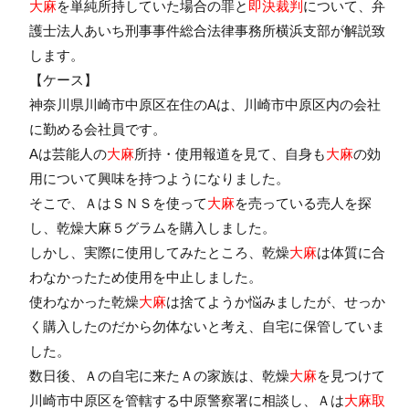
大麻
を単純所持していた場合の罪と
即決裁判
について、弁
護士法人あいち刑事事件総合法律事務所横浜支部が解説致
します。
【ケース】
神奈川県川崎市中原区在住のAは、川崎市中原区内の会社
に勤める会社員です。
Aは芸能人の
大麻
所持・使用報道を見て、自身も
大麻
の効
用について興味を持つようになりました。
そこで、ＡはＳＮＳを使って
大麻
を売っている売人を探
し、乾燥大麻５グラムを購入しました。
しかし、実際に使用してみたところ、乾燥
大麻
は体質に合
わなかったため使用を中止しました。
使わなかった乾燥
大麻
は捨てようか悩みましたが、せっか
く購入したのだから勿体ないと考え、自宅に保管していま
した。
数日後、Ａの自宅に来たＡの家族は、乾燥
大麻
を見つけて
川崎市中原区を管轄する中原警察署に相談し、Ａは
大麻取