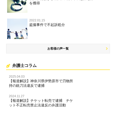
を獲得
名誉毀損・侮辱
住居侵入等
2022.01.15
盗撮事件で不起訴処分
名誉棄損・侮辱
お客様の声一覧
弁護士コラム
2025.04.03
【報道解説】神奈川県伊勢原市で刃物所
持の銃刀法違反で逮捕
2024.11.27
【報道解説】チケット転売で逮捕 チケ
ット不正転売禁止法違反の弁護活動