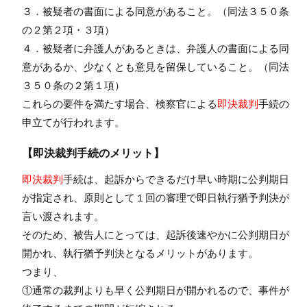
３．被疑者の書面による同意があること。（同法３５０条
の２第２項・３項）
４．被疑者に弁護人があるときは、弁護人の書面による同
意があるか、少なくとも意見を留保していること。（同法
３５０条の２第１項）
これらの要件を満たす場合、検察官による
即決裁判
手続の
申立てが行われます。
【即決裁判手続のメリット】
即決裁判
手続は、起訴からできるだけ早い時期に公判期日
が指定され、原則として１回の審理で即日執行猶予判決が
言い渡されます。
そのため、被告人にとっては、起訴後速やかに公判期日が
開かれ、執行猶予判決となるメリットがあります。
つまり、
①通常の裁判よりも早く公判期日が開かれるので、事件が