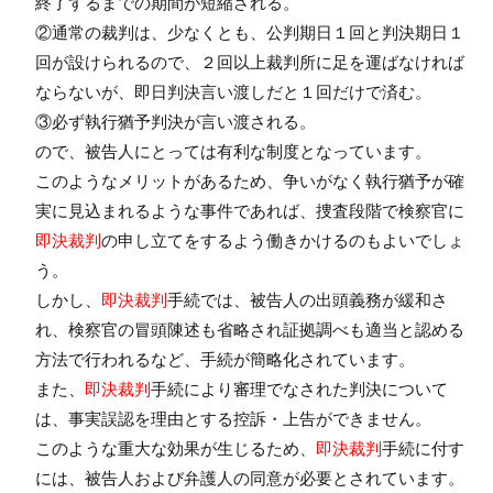
終了するまでの期間が短縮される。
②通常の裁判は、少なくとも、公判期日１回と判決期日１
回が設けられるので、２回以上裁判所に足を運ばなければ
ならないが、即日判決言い渡しだと１回だけで済む。
③必ず執行猶予判決が言い渡される。
ので、被告人にとっては有利な制度となっています。
このようなメリットがあるため、争いがなく執行猶予が確
実に見込まれるような事件であれば、捜査段階で検察官に
即決裁判
の申し立てをするよう働きかけるのもよいでしょ
う。
しかし、
即決裁判
手続では、被告人の出頭義務が緩和さ
れ、検察官の冒頭陳述も省略され証拠調べも適当と認める
方法で行われるなど、手続が簡略化されています。
また、
即決裁判
手続により審理でなされた判決について
は、事実誤認を理由とする控訴・上告ができません。
このような重大な効果が生じるため、
即決裁判
手続に付す
には、被告人および弁護人の同意が必要とされています。