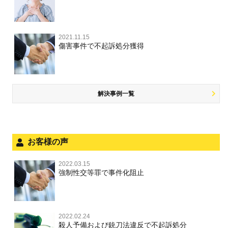
大麻
不同意性交等・監護者性交等
略取・誘拐・人身売買
裁判員裁判
人身事故・死亡事故
公務執行妨害
ネット犯罪
その他 TOP
事件を秘密にするためにとるべき行動とは
恐喝罪
麻薬及び向精神薬
淫行・援助交際
器物損壊
司法取引・刑事免責
ひき逃げ・当て逃げ
著作権法違反
被害届・告訴・告発の違いを知り適切に対応するためには
横領・背任
2021.11.15
危険ドラッグ
公然わいせつ罪，わいせつ物頒布罪，淫行勧誘罪
業務妨害
取調べの注意点
無免許運転
傷害事件で不起訴処分獲得
銃刀法違反
商標法違反
自首・出頭の不安や悩みを解消するためには
盗品売買・譲り受け等
児童ポルノ，リベンジポルノ
公務執行妨害
少年事件の手続と特色
飲酒運転
放火・失火
知的財産と刑事事件
風営法・風適法違反
少年事件の処分
危険運転行為等
犯罪収益移転防止法違反
風営法・風適法違反
解決事例一覧
被害者対応
自転車事故
ストーカー事件
被害届・告訴・告発の不安や悩み
ネット犯罪
児童虐待・保護責任者遺棄
法人と刑事事件（脱税関係，従業員逮捕，予防法務等）
お客様の声
銃刀法違反
面会・差し入れ
児童虐待・保護責任者遺棄
2022.03.15
文書偽造・偽造文書行使
強制性交等罪で事件化阻止
文書偽造・偽造文書行使
不正競争防止法
不正競争防止法
2022.02.24
住居侵入等
殺人予備および銃刀法違反で不起訴処分