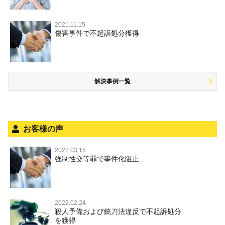
恐喝罪
麻薬及び向精神薬
淫行・援助交際
器物損壊
司法取引・刑事免責
ひき逃げ・当て逃げ
著作権法違反
被害届・告訴・告発の違いを知り適切に対応するためには
横領・背任
危険ドラッグ
公然わいせつ罪，わいせつ物頒布罪，淫行勧誘罪
2021.11.15
業務妨害
取調べの注意点
無免許運転
銃刀法違反
傷害事件で不起訴処分獲得
商標法違反
自首・出頭の不安や悩みを解消するためには
盗品売買・譲り受け等
児童ポルノ，リベンジポルノ
公務執行妨害
少年事件の手続と特色
飲酒運転
放火・失火
知的財産と刑事事件
風営法・風適法違反
少年事件の処分
危険運転行為等
犯罪収益移転防止法違反
風営法・風適法違反
解決事例一覧
被害者対応
自転車事故
ストーカー事件
被害届・告訴・告発の不安や悩み
ネット犯罪
児童虐待・保護責任者遺棄
法人と刑事事件（脱税関係，従業員逮捕，予防法務等）
銃刀法違反
お客様の声
面会・差し入れ
児童虐待・保護責任者遺棄
2022.03.15
文書偽造・偽造文書行使
強制性交等罪で事件化阻止
文書偽造・偽造文書行使
不正競争防止法
不正競争防止法
住居侵入等
2022.02.24
殺人予備および銃刀法違反で不起訴処分
名誉毀損・侮辱
を獲得