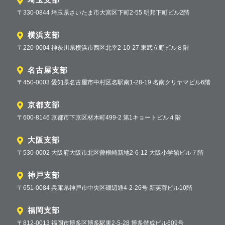
〒330-0844 埼玉県さいたま市大宮区下町2-55 明邦下町ビル2階
横浜支部
〒220-0004 神奈川県横浜市西区北幸2-10-27 東武立野ビル８階
名古屋支部
〒450-0003 愛知県名古屋市中村区名駅南1-28-19 名南クリヤマビル6階
京都支部
〒600-8146 京都市下京区材木町499-2 第1キョートビル４階
大阪支部
〒530-0002 大阪府大阪市北区曽根崎新地2-6-12 大阪小学館ビル７階
神戸支部
〒651-0084 兵庫県神戸市中央区磯辺通4-2-26号 新芙蓉ビル10階
福岡支部
〒812-0013 福岡市博多区博多駅東2-5-28 博多偕成ビル609号