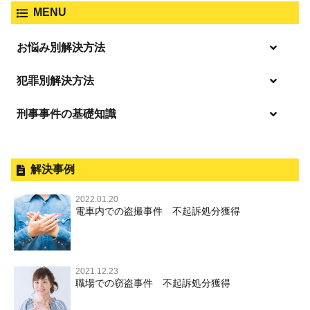
大麻取締法違反
MENU
脅迫・強要
著作権法違反
詐欺
ひき逃げ・当て逃げ
お悩み別解決方法
強姦・準強姦
麻薬及び向精神薬
逮捕・監禁
商標法違反
恐喝
「逮捕」について適切に知ることで不安や悩みを解消する
犯罪別解決方法
無免許運転
起訴後、前科がつくのを避けるためにすべき行動とは
淫行・援助交際
刑事事件の基礎知識
事件別－暴力事件
危険ドラッグ
逮捕されたら
略取・誘拐・人身売買
放火・失火
横領 背任
暴力事件 TOP
刑事事件と民事事件の違い
事件別－性犯罪
飲酒運転
釈放してほしい
公然わいせつ，わいせつ物頒布，淫
暴行・傷害
外国人事件の手続きと特色
解決事例
行勧誘罪
性犯罪 TOP
事件別－財産犯
逮捕後、早急な釈放・保釈を望むときにすべきこと
器物損壊
犯罪収益移転防止法違反
盗品売買・譲り受け等
殺人
刑事裁判の概要・手続
2022.01.20
痴漢
無実・無罪の証明をしたい
財産犯 TOP
危険運転行為等
電車内での盗撮事件 不起訴処分獲得
事件別－薬物事件
過失致死・過失傷害
児童ポルノ・リベンジポルノ
公務員の逮捕・刑事事件
盗撮，のぞき
被害者との示談を円満に進めるためには
窃盗罪
薬物事件 TOP
業務妨害
ストーカー事件
事件別－交通違反・交通事故
脅迫・強要
控訴・上告
不同意わいせつ（旧：強制わいせつ，準強制わいせつ），
執行猶予判決を得るためにすべきこと
強盗罪
覚せい剤
自転車事故
監護者わいせつ
逮捕・監禁
国選弁護士と私選弁護士の違い
2021.12.23
交通違反・交通事故 TOP
その他
刑事事件で被疑者を不起訴処分にするには
職場での窃盗事件 不起訴処分獲得
詐欺罪
大麻
不同意性交等・監護者性交等
略取・誘拐・人身売買
裁判員裁判
人身事故・死亡事故
公務執行妨害
ネット犯罪
その他 TOP
事件を秘密にするためにとるべき行動とは