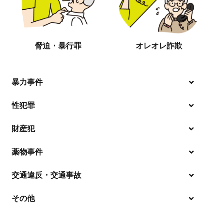
脅迫・暴行罪
オレオレ詐欺
暴力事件
性犯罪
暴行・傷害
財産犯
痴漢
殺人
薬物事件
窃盗
盗撮・のぞき
交通違反・交通事故
覚せい剤
過失致死傷・過失傷害
強盗
その他
人身事故・死亡事故
強制わいせつ、準強制わいせつ