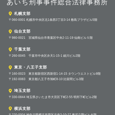
あいち刑事事件総合法律事務所
札幌支部
〒060-0001 札幌市中央区北1条西3丁目3-14 敷島プラザビル5階
仙台支部
〒980-0021 宮城県仙台市青葉区中央2-11-19 仙南ビル５階
千葉支部
〒260-0045 千葉市中央区弁天1-15-1 細川ビル2階
東京・八王子支部
〒160-0023 東京都新宿区西新宿1-14-15 タウンウエストビル9階
〒192-0083 東京都八王子市旭町8-10 比留間ビル3階
埼玉支部
〒330-0844 埼玉県さいたま市大宮区下町2-55 明邦下町ビル2階
横浜支部
〒220-0004 神奈川県横浜市西区北幸2-10-27 東武立野ビル８階