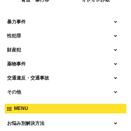
暴力事件
性犯罪
暴行・傷害
財産犯
痴漢
殺人
薬物事件
窃盗
盗撮・のぞき
交通違反・交通事故
覚せい剤
過失致死傷・過失傷害
強盗
その他
人身事故・死亡事故
強制わいせつ、準強制わいせつ
大麻取締法違反
MENU
脅迫・強要
著作権法違反
詐欺
ひき逃げ・当て逃げ
お悩み別解決方法
強姦・準強姦
麻薬及び向精神薬