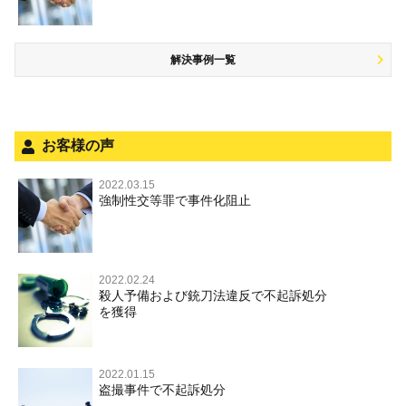
放火・失火
知的財産と刑事事件
風営法・風適法違反
少年事件の処分
危険運転行為等
犯罪収益移転防止法違反
風営法・風適法違反
解決事例一覧
被害者対応
自転車事故
ストーカー事件
被害届・告訴・告発の不安や悩み
ネット犯罪
児童虐待・保護責任者遺棄
法人と刑事事件（脱税関係，従業員逮捕，予防法務等）
銃刀法違反
お客様の声
面会・差し入れ
児童虐待・保護責任者遺棄
2022.03.15
文書偽造・偽造文書行使
強制性交等罪で事件化阻止
文書偽造・偽造文書行使
不正競争防止法
不正競争防止法
住居侵入等
2022.02.24
殺人予備および銃刀法違反で不起訴処分
名誉毀損・侮辱
を獲得
住居侵入等
2022.01.15
盗撮事件で不起訴処分