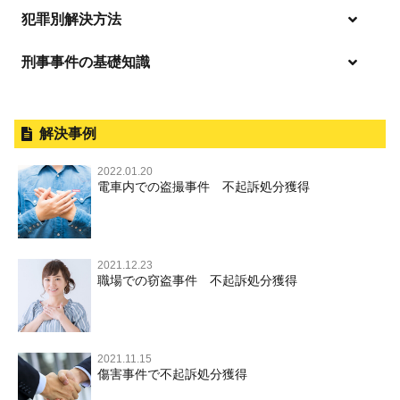
逮捕・監禁
商標法違反
恐喝
「逮捕」について適切に知ることで不安や悩みを解消する
犯罪別解決方法
無免許運転
起訴後、前科がつくのを避けるためにすべき行動とは
淫行・援助交際
刑事事件の基礎知識
事件別－暴力事件
危険ドラッグ
逮捕されたら
略取・誘拐・人身売買
放火・失火
横領 背任
暴力事件 TOP
刑事事件と民事事件の違い
事件別－性犯罪
飲酒運転
釈放してほしい
公然わいせつ，わいせつ物頒布，淫
暴行・傷害
外国人事件の手続きと特色
解決事例
行勧誘罪
性犯罪 TOP
事件別－財産犯
逮捕後、早急な釈放・保釈を望むときにすべきこと
器物損壊
犯罪収益移転防止法違反
盗品売買・譲り受け等
殺人
刑事裁判の概要・手続
2022.01.20
痴漢
無実・無罪の証明をしたい
財産犯 TOP
危険運転行為等
電車内での盗撮事件 不起訴処分獲得
事件別－薬物事件
過失致死・過失傷害
児童ポルノ・リベンジポルノ
公務員の逮捕・刑事事件
盗撮，のぞき
被害者との示談を円満に進めるためには
窃盗罪
薬物事件 TOP
業務妨害
ストーカー事件
事件別－交通違反・交通事故
脅迫・強要
控訴・上告
不同意わいせつ（旧：強制わいせつ，準強制わいせつ），
執行猶予判決を得るためにすべきこと
強盗罪
覚せい剤
自転車事故
監護者わいせつ
逮捕・監禁
国選弁護士と私選弁護士の違い
2021.12.23
交通違反・交通事故 TOP
その他
刑事事件で被疑者を不起訴処分にするには
職場での窃盗事件 不起訴処分獲得
詐欺罪
大麻
不同意性交等・監護者性交等
略取・誘拐・人身売買
裁判員裁判
人身事故・死亡事故
公務執行妨害
ネット犯罪
その他 TOP
事件を秘密にするためにとるべき行動とは
恐喝罪
麻薬及び向精神薬
淫行・援助交際
器物損壊
司法取引・刑事免責
ひき逃げ・当て逃げ
著作権法違反
被害届・告訴・告発の違いを知り適切に対応するためには
横領・背任
危険ドラッグ
公然わいせつ罪，わいせつ物頒布罪，淫行勧誘罪
2021.11.15
業務妨害
取調べの注意点
無免許運転
銃刀法違反
傷害事件で不起訴処分獲得
商標法違反
自首・出頭の不安や悩みを解消するためには
盗品売買・譲り受け等
児童ポルノ，リベンジポルノ
公務執行妨害
少年事件の手続と特色
飲酒運転